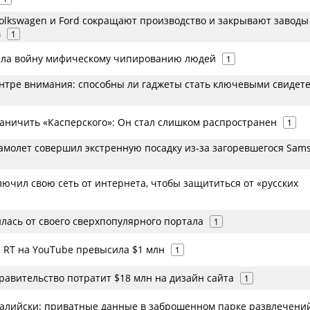
 Volkswagen и Ford сокращают производство и закрывают заводы
в
1
ила войну мифическому чипированию людей
1
нтре внимания: способны ли гаджеты стать ключевыми свидет
раничить «Касперского»: Он стал слишком распространен
1
амолет совершил экстренную посадку из-за загоревшегося Sam
ючил свою сеть от интернета, чтобы защититься от «русских
илась от своего сверхпопулярного портала
1
 RT на YouTube превысила $1 млн
1
равительство потратит $18 млн на дизайн сайта
1
ралийски: приватные данные в заброшенном парке развлечени