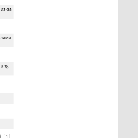
 из-за
елями
sung
й
1