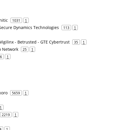
itic
1031
1
- Secure Dynamics Technologies
113
1
Vigilinx - Betrusted - GTE Cybertrust
35
1
o Network
25
1
6
1
кого
5659
1
1
2219
1
4
1