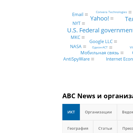
Convera Technologies
Email
Yahoo!
Те
NYT
U.S. Federal governmen
МКС
Google LLC
NASA
Vi
Одеон-АСТ
Мобильная связь
Internet Ec
AntiSpyWare
ABC News и организ
ИКТ
Организации
Ведо
География
Статьи
Прес