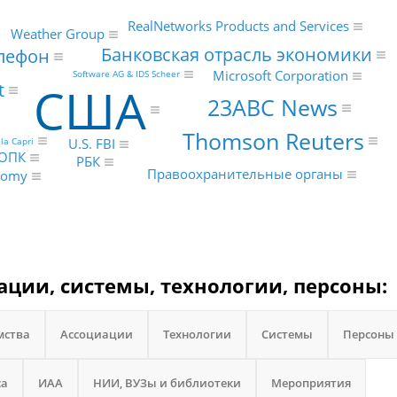
RealNetworks Products and Services
Weather Group
Банковская отрасль экономики
лефон
Microsoft Corporation
Software AG & IDS Scheer
США
t
23ABC News
Thomson Reuters
lla Capri
U.S. FBI
ОПК
РБК
Правоохранительные органы
onomy
ации, системы, технологии, персоны:
мства
Ассоциации
Технологии
Системы
Персоны
са
ИАА
НИИ, ВУЗы и библиотеки
Мероприятия