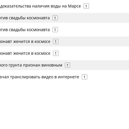
доказательства наличия воды на Марсе
1
отив свадьбы космонавта
1
отив свадьбы космонавта
1
монавт женится в космосе
1
монавт женится в космосе
1
ного грунта признан виновным
1
начал транслировать видео в интернете
1