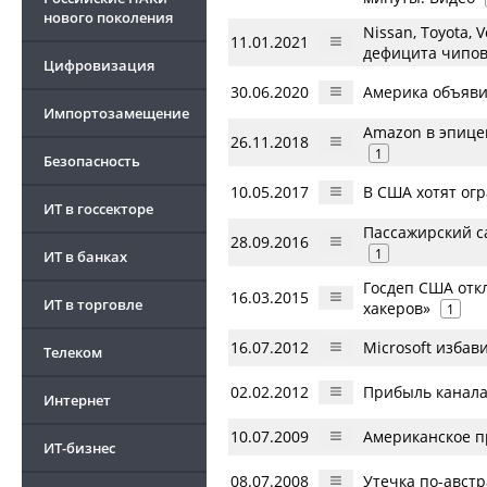
нового поколения
Nissan, Toyota,
11.01.2021
дефицита чипо
Цифровизация
30.06.2020
Америка объяв
Импортозамещение
Amazon в эпице
26.11.2018
1
Безопасность
10.05.2017
В США хотят ог
ИТ в госсекторе
Пассажирский с
28.09.2016
1
ИТ в банках
Госдеп США откл
16.03.2015
ИТ в торговле
хакеров»
1
16.07.2012
Microsoft избав
Телеком
02.02.2012
Прибыль канала
Интернет
10.07.2009
Американское п
ИТ-бизнес
08.07.2008
Утечка по-авст