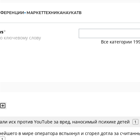
НФЕРЕНЦИИ
МАРКЕТ
ТЕХНИКА
НАУКА
ТВ
ws
*
о ключевому слову
Все категории
19
али иск против YouTube за вред, наносимый психике детей
1
нейшего в мире оператора вспыхнул и сгорел дотла за считанн
1