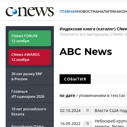
ГЛАВНАЯ
НОВОСТИ
АНАЛИТИКА
КО
Индексная книга (каталог) CNe
Получите все материалы CNews п
CNews FORUM
12 ноября
ABC News
CNews AWARDS
12 ноября
30 лет рынку ERP
в России
СОБЫТИЯ
Главные
по дате
/
упоминаниям в текстах
ИТ-сценарии
2026
10 лет российского
02.10.2024
Власти США под
бэкапа
Небоскреб круп
16.09.2022
минуты. Видео
Российские ПАКи