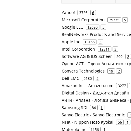
Yahoo!
3726
6
Microsoft Corporation
25775
5
Google LLC
12690
5
RealNetworks Products and Service
Apple Inc
13156
3
Intel Corporation
12811
3
Software AG & IDS Scheer
209
2
Одеон-АСТ - Одеон Аналитико-ст
Convera Technologies
19
2
Dell EMC
5180
2
Amazon Inc - Amazon.com
3277
Digital Design - Диджитал Дизайн
АйТи - Аплана - Логика Бизнеса 
Samsung SDI
84
1
Sanyo Electric - Sanyo Electronic
NHK - Nippon Hoso Kyokai
56
1
Motorola Inc
1156
1