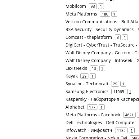
Mobilcom
93
1
Meta Platforms
180
1
Verizon Communications - Bell Atlan
RSA Security - Security Dynamics 
Comcast - theplatform
3
1
DigiCert - CyberTrust - TruSecure - 
Walt Disney Company - Go.com - G
Walt Disney Company - Infoseek
2
LexisNexis
13
1
Kayak
29
1
Synacor - Technorati
29
1
Samsung Electronics
11065
1
Kaspersky - Лаборатория Касперс
Alphabet
177
1
Meta Platforms - Facebook
4621
Dell Technologies - Dell Computer
InfoWatch - Инфовотч
1185
1
Nokia Corporation - Nokia Oyj
580