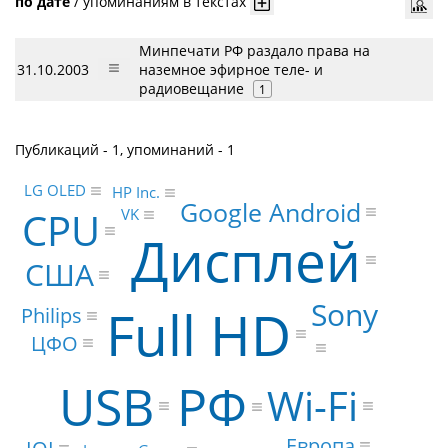
по дате
/
упоминаниям в текстах
Минпечати РФ раздало права на
31.10.2003
наземное эфирное теле- и
радиовещание
1
Публикаций - 1, упоминаний - 1
LG OLED
HP Inc.
Google Android
CPU
VK
Дисплей
США
Sony
Full HD
Philips
ЦФО
USB
РФ
Wi-Fi
Европа