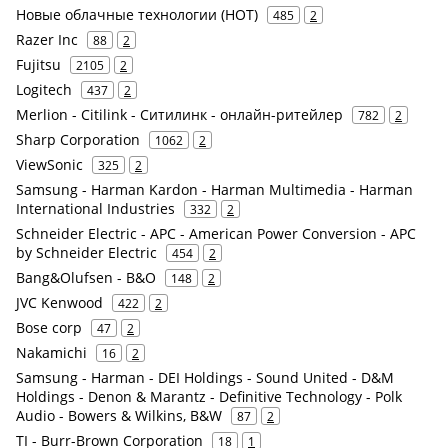
Новые облачные технологии (НОТ)
485
2
Razer Inc
88
2
Fujitsu
2105
2
Logitech
437
2
Merlion - Citilink - Ситилинк - онлайн-ритейлер
782
2
Sharp Corporation
1062
2
ViewSonic
325
2
Samsung - Harman Kardon - Harman Multimedia - Harman
International Industries
332
2
Schneider Electric - APC - American Power Conversion - APC
by Schneider Electric
454
2
Bang&Olufsen - B&O
148
2
JVC Kenwood
422
2
Bose corp
47
2
Nakamichi
16
2
Samsung - Harman - DEI Holdings - Sound United - D&M
Holdings - Denon & Marantz - Definitive Technology - Polk
Audio - Bowers & Wilkins, B&W
87
2
TI - Burr-Brown Corporation
18
1