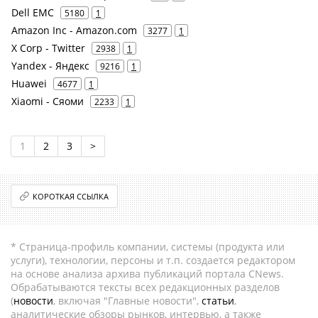
Dell EMC
5180
1
Amazon Inc - Amazon.com
3277
1
X Corp - Twitter
2938
1
Yandex - Яндекс
9216
1
Huawei
4677
1
Xiaomi - Сяоми
2233
1
1
2
3
>
КОРОТКАЯ ССЫЛКА
* Страница-профиль компании, системы (продукта или
услуги), технологии, персоны и т.п. создается редактором
на основе анализа архива публикаций портала CNews.
Обрабатываются тексты всех редакционных разделов
(
новости
, включая "Главные новости",
статьи
,
аналитические обзоры рынков, интервью, а также