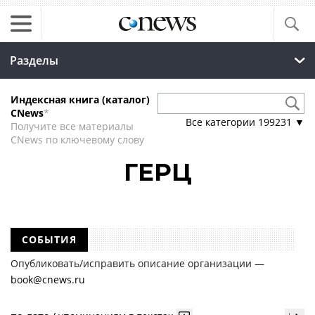
Разделы
Индексная книга (каталог)
CNews
*
Все категории
199231
▼
Получите все материалы
CNews по ключевому слову
ГЕРЦ
СОБЫТИЯ
Опубликовать/исправить описание организации —
book@cnews.ru