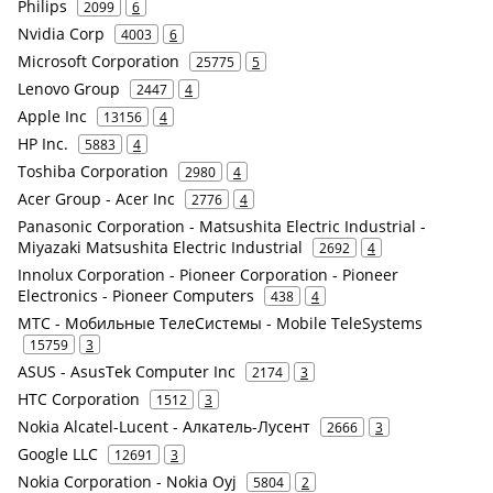
Philips
2099
6
Nvidia Corp
4003
6
Microsoft Corporation
25775
5
Lenovo Group
2447
4
Apple Inc
13156
4
HP Inc.
5883
4
Toshiba Corporation
2980
4
Acer Group - Acer Inc
2776
4
Panasonic Corporation - Matsushita Electric Industrial -
Miyazaki Matsushita Electric Industrial
2692
4
Innolux Corporation - Pioneer Corporation - Pioneer
Electronics - Pioneer Computers
438
4
МТС - Мобильные ТелеСистемы - Mobile TeleSystems
15759
3
ASUS - AsusTek Computer Inc
2174
3
HTC Corporation
1512
3
Nokia Alcatel-Lucent - Алкатель-Лусент
2666
3
Google LLC
12691
3
Nokia Corporation - Nokia Oyj
5804
2