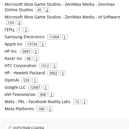
Microsoft Xbox Game Studios - ZeniMax Media - Zenimax
Online Studios
45
2
Microsoft Xbox Game Studios - ZeniMax Media - id Software
124
2
ГЕРЦ
1
1
Samsung Electronics
11064
1
Apple Inc
13154
1
HP Inc.
5883
1
Razer Inc
88
1
HTC Corporation
1512
1
HP - Hewlett-Packard
3662
1
OpenAI
539
1
Google LLC
12687
1
ИИ-Технологии
308
1
Meta - FRL - Facebook Reality Labs
13
1
Meta Platforms
180
1
КОРОТКАЯ ССЫЛКА