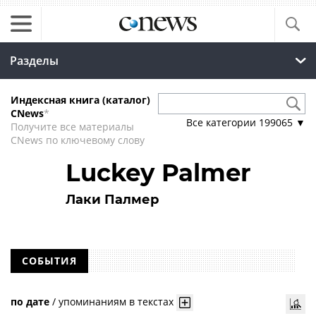
Разделы
Индексная книга (каталог)
CNews
*
Все категории
199065
▼
Получите все материалы
CNews по ключевому слову
Luckey Palmer
Лаки Палмер
СОБЫТИЯ
по дате
/
упоминаниям в текстах