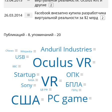
13.04.2015
виртуальной реальности: Oculus Rift и
другие
2
Facebook внезапно купила разработчика
26.03.2014
виртуальной реальности за $2 млрд
2
Публикаций - 8, упоминаний - 20
Anduril Industries
CNews
Wikipedia
USB
Oculus VR
BBC
Startup
ОПК
VR
NASA
БПЛА
Sony
ЦБ РФ
ГЕРЦ
США
PC game