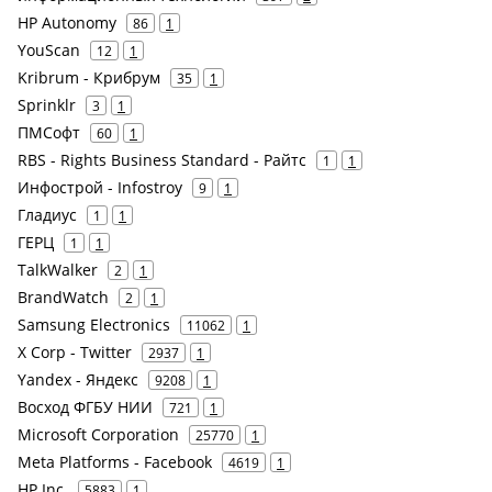
HP Autonomy
86
1
YouScan
12
1
Kribrum - Крибрум
35
1
Sprinklr
3
1
ПМСофт
60
1
RBS - Rights Business Standard - Райтс
1
1
Инфострой - Infostroy
9
1
Гладиус
1
1
ГЕРЦ
1
1
TalkWalker
2
1
BrandWatch
2
1
Samsung Electronics
11062
1
X Corp - Twitter
2937
1
Yandex - Яндекс
9208
1
Восход ФГБУ НИИ
721
1
Microsoft Corporation
25770
1
Meta Platforms - Facebook
4619
1
HP Inc.
5883
1