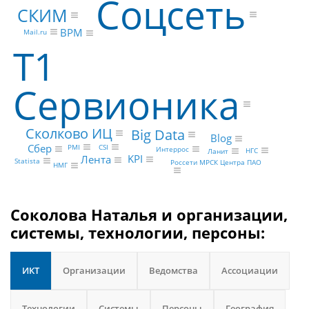
Соцсеть
СКИМ
BPM
Mail.ru
Т1
Сервионика
Сколково ИЦ
Big Data
Blog
Сбер
CSI
PMI
Интеррос
НГС
Ланит
KPI
Лента
Statista
Россети МРСК Центра ПАО
НМГ
Соколова Наталья и организации,
системы, технологии, персоны:
ИКТ
Организации
Ведомства
Ассоциации
Технологии
Системы
Персоны
География