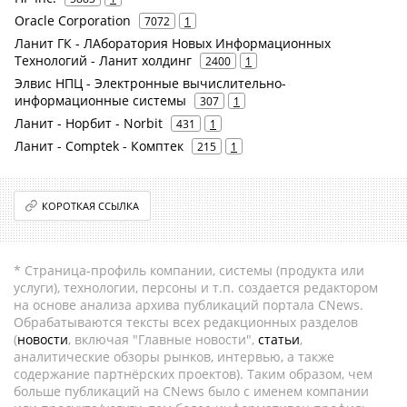
Oracle Corporation
7072
1
Ланит ГК - ЛАборатория Новых Информационных
Технологий - Ланит холдинг
2400
1
Элвис НПЦ - Электронные вычислительно-
информационные системы
307
1
Ланит - Норбит - Norbit
431
1
Ланит - Comptek - Комптек
215
1
КОРОТКАЯ ССЫЛКА
* Страница-профиль компании, системы (продукта или
услуги), технологии, персоны и т.п. создается редактором
на основе анализа архива публикаций портала CNews.
Обрабатываются тексты всех редакционных разделов
(
новости
, включая "Главные новости",
статьи
,
аналитические обзоры рынков, интервью, а также
содержание партнёрских проектов). Таким образом, чем
больше публикаций на CNews было с именем компании