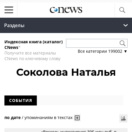
Разделы
Индексная книга (каталог)
CNews
*
Все категории
199002
▼
Получите все материалы
CNews по ключевому слову
Соколова Наталья
СОБЫТИЯ
по дате
/
упоминаниям в текстах
«Восход» инвестирует 305 млн руб. в