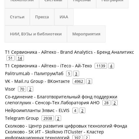
Статьи
Пресса
ИАА
НИИ, ВУЗы и библиотеки
Мероприятия
Т1 Сервионика - Айтеко - Brand Analytics - Бренд Аналитикс
51
14
Т1 Сервионика - Айтеко - iTeco - Ай-Теко
1139
4
PalitrumLab - ПалитрумЛаб
5
3
VK - Mail.ru Group - ВКонтакте
4962
3
Visor
70
2
Со-единение - Благотворительный фонд поддержки
слепоглухих - Сенсор-Тех Лаборатория АНО
28
2
Нейроимпланты Элвис - ELVIS
4
2
Telegram Group
2938
2
Сколково - Центр развития цифровых технологий Фонда
Сколково - SK ИТ - Skolkovo ITCluster - Кластер
информационных технологий
397
2