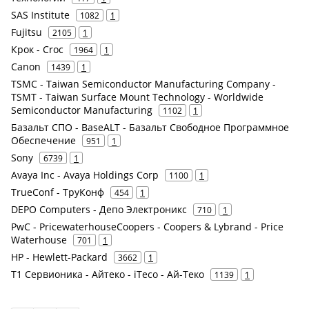
SAS Institute
1082
1
Fujitsu
2105
1
Крок - Croc
1964
1
Canon
1439
1
TSMC - Taiwan Semiconductor Manufacturing Company -
TSMT - Taiwan Surface Mount Technology - Worldwide
Semiconductor Manufacturing
1102
1
Базальт СПО - BaseALT - Базальт Свободное Программное
Обеспечение
951
1
Sony
6739
1
Avaya Inc - Avaya Holdings Corp
1100
1
TrueConf - ТруКонф
454
1
DEPO Computers - Депо Электроникс
710
1
PwC - PricewaterhouseCoopers - Coopers & Lybrand - Price
Waterhouse
701
1
HP - Hewlett-Packard
3662
1
Т1 Сервионика - Айтеко - iTeco - Ай-Теко
1139
1