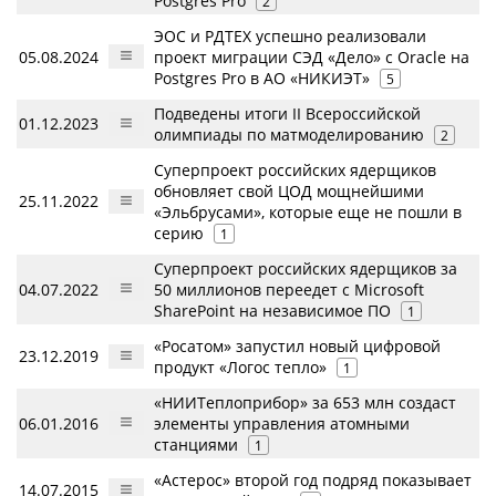
Postgres Pro
2
ЭОС и РДТЕХ успешно реализовали
05.08.2024
проект миграции СЭД «Дело» с Oracle на
Postgres Pro в АО «НИКИЭТ»
5
Подведены итоги II Всероссийской
01.12.2023
олимпиады по матмоделированию
2
Суперпроект российских ядерщиков
обновляет свой ЦОД мощнейшими
25.11.2022
«Эльбрусами», которые еще не пошли в
серию
1
Суперпроект российских ядерщиков за
04.07.2022
50 миллионов переедет с Microsoft
SharePoint на независимое ПО
1
«Росатом» запустил новый цифровой
23.12.2019
продукт «Логос тепло»
1
«НИИТеплоприбор» за 653 млн создаст
06.01.2016
элементы управления атомными
станциями
1
«Астерос» второй год подряд показывает
14.07.2015