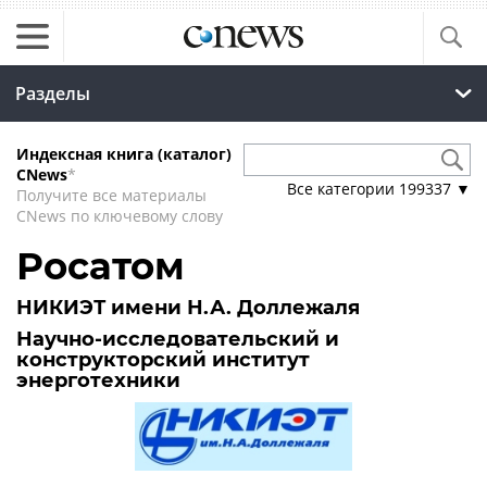
Разделы
Индексная книга (каталог)
CNews
*
Все категории
199337
▼
Получите все материалы
CNews по ключевому слову
Росатом
НИКИЭТ имени Н.А. Доллежаля
Научно-исследовательский и
конструкторский институт
энерготехники