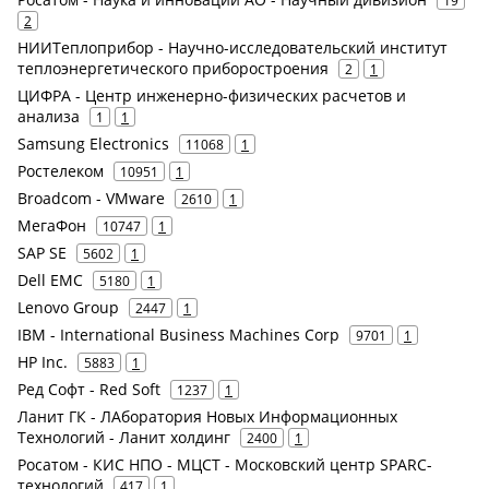
19
2
НИИТеплоприбор - Научно-исследовательский институт
теплоэнергетического приборостроения
2
1
ЦИФРА - Центр инженерно-физических расчетов и
анализа
1
1
Samsung Electronics
11068
1
Ростелеком
10951
1
Broadcom - VMware
2610
1
МегаФон
10747
1
SAP SE
5602
1
Dell EMC
5180
1
Lenovo Group
2447
1
IBM - International Business Machines Corp
9701
1
HP Inc.
5883
1
Ред Софт - Red Soft
1237
1
Ланит ГК - ЛАборатория Новых Информационных
Технологий - Ланит холдинг
2400
1
Росатом - КИС НПО - МЦСТ - Московский центр SPARC-
технологий
417
1