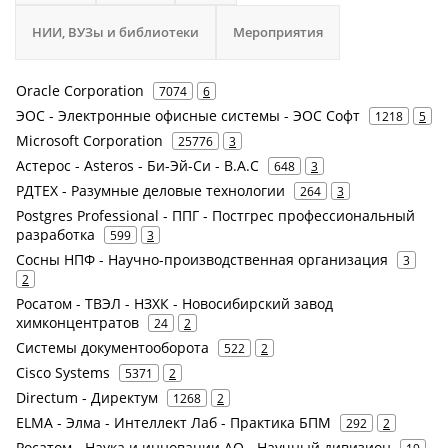
НИИ, ВУЗы и библиотеки
Мероприятия
Oracle Corporation
7074
6
ЭОС - Электронные офисные системы - ЭОС Софт
1218
5
Microsoft Corporation
25776
3
Астерос - Asteros - Би-Эй-Си - B.A.C
648
3
РДТЕХ - Разумные деловые технологии
264
3
Postgres Professional - ППГ - Постгрес профессиональный
разработка
599
3
Сосны НПФ - Научно-производственная организация
3
2
Росатом - ТВЭЛ - НЗХК - Новосибирский завод
химконцентратов
24
2
Системы документооборота
522
2
Cisco Systems
5371
2
Directum - Директум
1268
2
ELMA - Элма - Интеллект Лаб - Практика БПМ
292
2
Росатом - Наука и инновации АО - Научный дивизион