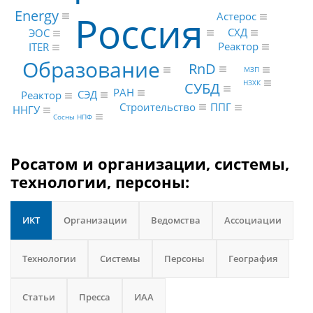
Energy
Россия
Астерос
СХД
ЭОС
Реактор
ITER
Образование
RnD
МЗП
НЗХК
СУБД
РАН
СЭД
Реактор
Строительство
ППГ
ННГУ
Сосны НПФ
Росатом и организации, системы,
технологии, персоны:
ИКТ
Организации
Ведомства
Ассоциации
Технологии
Системы
Персоны
География
Статьи
Пресса
ИАА