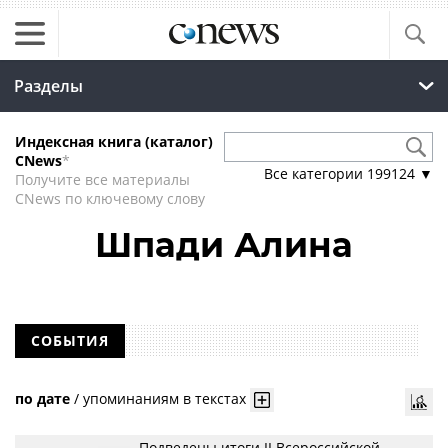
Разделы
Индексная книга (каталог)
CNews
*
Все категории
199124
▼
Получите все материалы
CNews по ключевому слову
Шпади Алина
СОБЫТИЯ
по дате
/
упоминаниям в текстах
Подведены итоги II Всероссийской