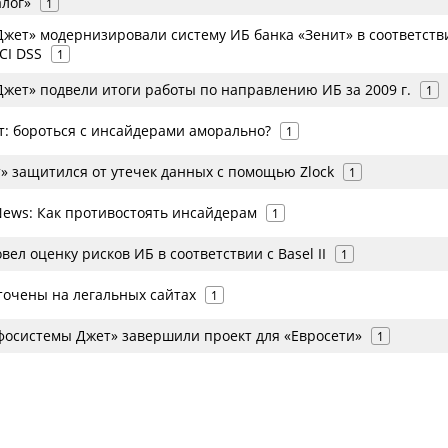
алог»
1
жет» модернизировали систему ИБ банка «Зенит» в соответств
CI DSS
1
жет» подвели итоги работы по направлению ИБ за 2009 г.
1
т: бороться с инсайдерами аморально?
1
» защитился от утечек данных с помощью Zlock
1
News: Как противостоять инсайдерам
1
вел оценку рисков ИБ в соответствии с Basel II
1
точены на легальных сайтах
1
фосистемы Джет» завершили проект для «Евросети»
1