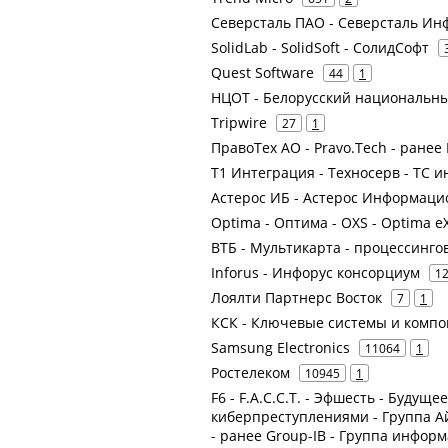
Северсталь ПАО - Северсталь Ин
SolidLab - SolidSoft - СолидСофт
Quest Software
44
1
НЦОТ - Белорусский национальн
Tripwire
27
1
ПравоТех АО - Pravo.Tech - ранее
Т1 Интеграция - Техносерв - ТС и
Астерос ИБ - Астерос Информацио
Optima - Оптима - OXS - Optima eX
ВТБ - Мультикарта - процессинго
Inforus - Инфорус консорциум
1
Лоялти Партнерс Восток
7
1
КСК - Ключевые системы и комп
Samsung Electronics
11064
1
Ростелеком
10945
1
F6 - F.A.С.С.T. - Эфшесть - Будуще
киберпреступлениями - Группа А
- ранее Group-IB - Группа инфор