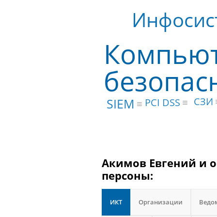
Инфосис
Компью
безопас
СЗИ
SIEM
PCI DSS
Акимов Евгений и о
персоны:
ИКТ
Организации
Ведо