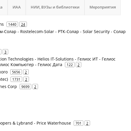
са
ИАА
НИИ, ВУЗы и библиотеки
Мероприятия
ms
1440
24
-Солар - Rostelecom-Solar - РТК-Солар - Solar Security - Солар
3
tion Technologies - Helios IT-Solutions - Гелиос ИТ - Гелиос
лиос Компьютер - Гелиос Дата
122
2
кого
5656
2
tec)
1731
2
ines Corp
9699
2
opers & Lybrand - Price Waterhouse
701
2