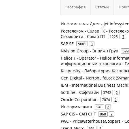
География
Статьи
Прес
Инфосистемы Джет - Jet Infosyste
Ростелеком - Сόлар ГК - Ростелеком
Секьюрити - Солар ПТ
1225
7
SAP SE
5601
3
NVision Group - Энвижн Груп
699
Helios IT-Operator - Helios Informa
информационные технологии - Ге
Kaspersky - Лаборатория Касперс
Gen Digital - NortonLifeLock (Syman
IBM - International Business Mach
Softline - Софтлайн
3742
2
Oracle Corporation
7074
2
Информзащита
940
2
SAP CIS - САП СНГ
868
2
PwC - PricewaterhouseCoopers - Co
Trend Micro
651
2