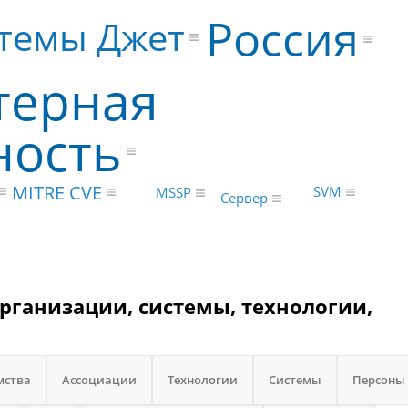
Россия
темы Джет
терная
ность
MITRE CVE
SVM
MSSP
Сервер
рганизации, системы, технологии,
мства
Ассоциации
Технологии
Системы
Персоны