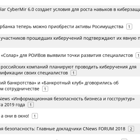
lar CyberMir 6.0 создает условия для роста навыков в киберзащ
бербанка теперь можно приобрести активы Росимущества
1
% участников прошедших киберучений подтверждают их явную 
 «Солар» для РОИВов выявили точки развития специалистов
1
% российских компаний планируют проводить киберучения для
ификации своих специалистов
1
ий банкротства» и «Банкротный клуб» дговорились об
м сотрудничестве
1
ews «Информационная безопасность бизнеса и госструктур»
а 2019 года
1
 а они в окно!
1
 безопасность: Главные докладчики CNews FORUM 2018
2