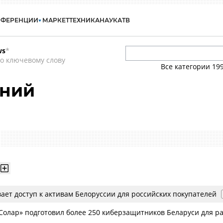
НФЕРЕНЦИИ
МАРКЕТ
ТЕХНИКА
НАУКА
ТВ
ws
*
о ключевому слову
Все категории
19
ений
вает доступ к активам Белоруссии для российских покупателей
Солар» подготовил более 250 киберзащитников Беларуси для р