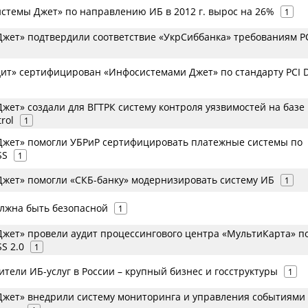
стемы Джет» по направлению ИБ в 2012 г. вырос на 26%
1
жет» подтвердили соответствие «УкрСиббанка» требованиям PC
дит» сертифицирован «Инфосистемами Джет» по стандарту PCI 
жет» создали для ВГТРК систему контроля уязвимостей на базе
trol
1
жет» помогли УБРиР сертифицировать платежные системы по
SS
1
жет» помогли «СКБ-банку» модернизировать систему ИБ
1
лжна быть безопасной
1
жет» провели аудит процессингового центра «МультиКарта» п
S 2.0
1
тели ИБ-услуг в России – крупный бизнес и госструктуры
1
жет» внедрили систему мониторинга и управления событиями