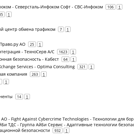
фоком - Северсталь-Инфоком Софт - СВС-Инфоком
106
1
35
1
ый центр обмена трафиком
7
1
 Право.ру АО
25
1
нтеграция - ТехноСерв А/С
1623
1
нная безопасность - Кабест
64
1
change Services - Optima Consulting
321
1
вая компания
263
1
2
1
оненты
14
1
е АО - Fight Against Cybercrime Technologies - Технологии для бо
йБи ТДС - Группа АйБи Сервис - Адаптивные технологии безопа
мационной безопасности
932
1