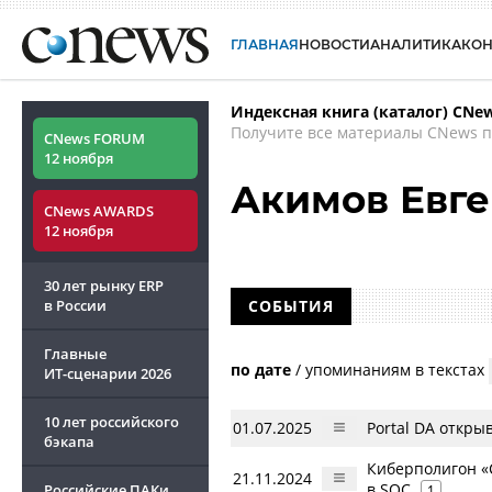
ГЛАВНАЯ
НОВОСТИ
АНАЛИТИКА
КО
Индексная книга (каталог) CNe
Получите все материалы CNews п
CNews FORUM
12 ноября
Акимов Евг
CNews AWARDS
12 ноября
30 лет рынку ERP
в России
СОБЫТИЯ
Главные
по дате
/
упоминаниям в текстах
ИТ-сценарии
2026
10 лет российского
01.07.2025
Portal DA откры
бэкапа
Киберполигон «
21.11.2024
в SOC
Российские ПАКи
1