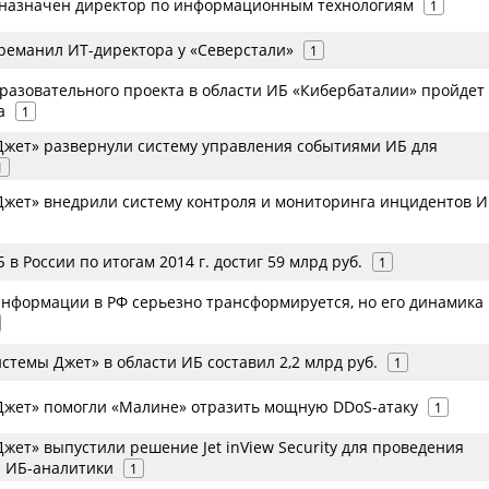
 назначен директор по информационным технологиям
1
реманил ИТ-директора у «Северстали»
1
бразовательного проекта в области ИБ «Кибербаталии» пройдет
а
1
жет» развернули систему управления событиями ИБ для
1
жет» внедрили систему контроля и мониторинга инцидентов И
в России по итогам 2014 г. достиг 59 млрд руб.
1
нформации в РФ серьезно трансформируется, но его динамика
темы Джет» в области ИБ составил 2,2 млрд руб.
1
жет» помогли «Малине» отразить мощную DDoS-атаку
1
ет» выпустили решение Jet inView Security для проведения
 ИБ-аналитики
1