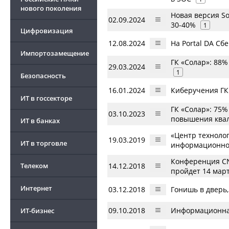
нового поколения
Новая версия So
02.09.2024
30-40%
1
Цифровизация
12.08.2024
На Portal DA С
Импортозамещение
ГК «Солар»: 88
29.03.2024
1
Безопасность
16.01.2024
Киберучения ГК
ИТ в госсекторе
ГК «Солар»: 75
03.10.2023
повышения квал
ИТ в банках
«Центр технолог
19.03.2019
ИТ в торговле
информационно
Конференция CN
Телеком
14.12.2018
пройдет 14 март
Интернет
03.12.2018
Гонишь в дверь,
09.10.2018
Информационная
ИТ-бизнес