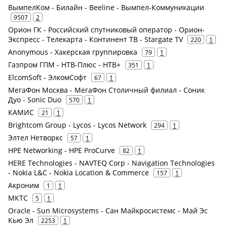
ВымпелКом - Билайн - Beeline - Вымпел-Коммуникации
9507
2
Орион ГК - Российский спутниковый оператор - Орион-
Экспресс - Телекарта - Континент ТВ - Stargate TV
220
1
Anonymous - Хакерская группировка
79
1
Газпром ГПМ - НТВ-Плюс - НТВ+
351
1
ElcomSoft - ЭлкомСофт
67
1
МегаФон Москва - МегаФон Столичный филиал - Соник
Дуо - Sonic Duo
570
1
КАМИС
21
1
Brightcom Group - Lycos - Lycos Network
294
1
Элтел Нетворкс
57
1
HPE Networking - HPE ProCurve
82
1
HERE Technologies - NAVTEQ Corp - Navigation Technologies
- Nokia L&C - Nokia Location & Commerce
157
1
Акроним
1
1
МКТС
5
1
Oracle - Sun Microsystems - Сан Майкросистемс - Май Эс
Кью Эл
2253
1