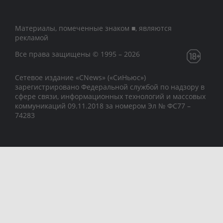
Материалы, помеченные знаком ■, являются
рекламой
Все права защищены © 1995 – 2026
Сетевое издание «CNews» («СиНьюс»)
зарегистрировано Федеральной службой по надзору в
сфере связи, информационных технологий и массовых
коммуникаций 09.11.2018 за номером Эл № ФС77 –
74283