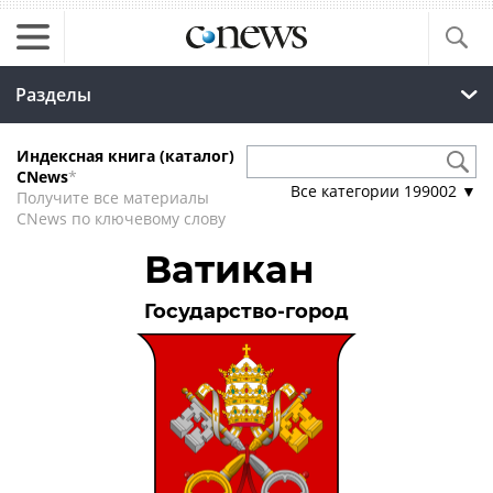
Разделы
Индексная книга (каталог)
CNews
*
Все категории
199002
▼
Получите все материалы
CNews по ключевому слову
Ватикан
Государство-город