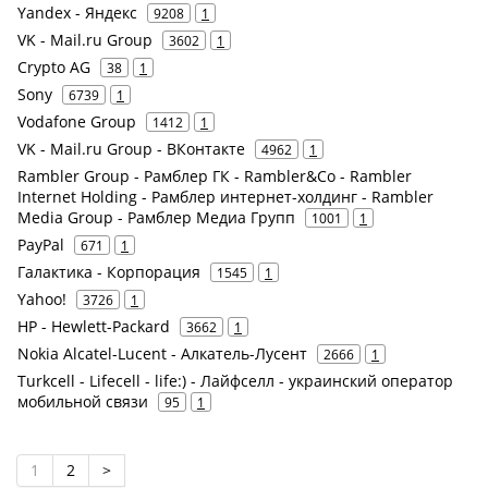
Yandex - Яндекс
9208
1
VK - Mail.ru Group
3602
1
Crypto AG
38
1
Sony
6739
1
Vodafone Group
1412
1
VK - Mail.ru Group - ВКонтакте
4962
1
Rambler Group - Рамблер ГК - Rambler&Co - Rambler
Internet Holding - Рамблер интернет-холдинг - Rambler
Media Group - Рамблер Медиа Групп
1001
1
PayPal
671
1
Галактика - Корпорация
1545
1
Yahoo!
3726
1
HP - Hewlett-Packard
3662
1
Nokia Alcatel-Lucent - Алкатель-Лусент
2666
1
Turkcell - Lifecell - life:) - Лайфселл - украинский оператор
мобильной связи
95
1
1
2
>