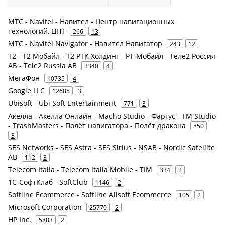
МТС - Navitel - Навител - Центр навигационных
технологий, ЦНТ
266
13
МТС - Navitel Navigator - Навител Навигатор
243
12
Т2 - Т2 Мобайл - Т2 РТК Холдинг - РТ-Мобайл - Теле2 Россия
АБ - Tele2 Russia AB
3340
4
МегаФон
10735
4
Google LLC
12685
3
Ubisoft - Ubi Soft Entertainment
771
3
Акелла - Акелла Онлайн - Macho Studio - Фаргус - TM Studio
- TrashMasters - Полёт навигатора - Полёт дракона
850
3
SES Networks - SES Astra - SES Sirius - NSAB - Nordic Satellite
AB
112
3
Telecom Italia - Telecom Italia Mobile - TIM
334
2
1С-СофтКлаб - SoftClub
1146
2
Softline Ecommerce - Softline Allsoft Ecommerce
105
2
Microsoft Corporation
25770
2
HP Inc.
5883
2