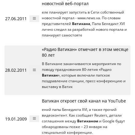
новостной веб-портал
еле планирует запустить в Сети собственный
27.06.2011
новостной портал - www.news.va. По словам
представителей
Ватикана
, Папа Бенедикт XVI
лично следил за разработкой нового портала и
планирует самостояте
«Радио Ватикан» отмечает в этом месяце
80 лет
В Ватикане заканчиваются мероприятия по
28.02.2011
поводу празднования 80-летия «Радио
Ватикан
», которые включали папское
поздравление станции, пресс-конференцию и
выставку в Ватик
Ватикан откроет свой канал на YouTube
ений папы Бенедикта XVI, а также прочий
видеоконтент. Как сообщает Reuters, детали
19.01.2009
соглашения между
Ватиканом
и Google будут
обнародованы позже – 23 января на
специальной конференции.