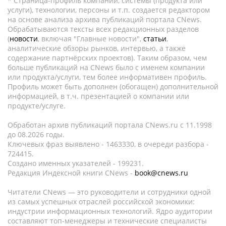
* Страница-профиль компании, системы (продукта или
услуги), технологии, персоны и т.п. создается редактором
на основе анализа архива публикаций портала CNews.
Обрабатываются тексты всех редакционных разделов
(
новости
, включая "Главные новости",
статьи
,
аналитические обзоры рынков, интервью, а также
содержание партнёрских проектов). Таким образом, чем
больше публикаций на CNews было с именем компании
или продукта/услуги, тем более информативен профиль.
Профиль может быть дополнен (обогащен) дополнительной
информацией, в т.ч. презентацией о компании или
продукте/услуге.
Обработан архив публикаций портала CNews.ru c 11.1998
до 08.2026 годы.
Ключевых фраз выявлено - 1463330, в очереди разбора -
724415.
Создано именных указателей - 199231.
Редакция Индексной книги CNews -
book@cnews.ru
Читатели CNews — это руководители и сотрудники одной
из самых успешных отраслей российской экономики:
индустрии информационных технологий. Ядро аудитории
составляют топ-менеджеры и технические специалисты