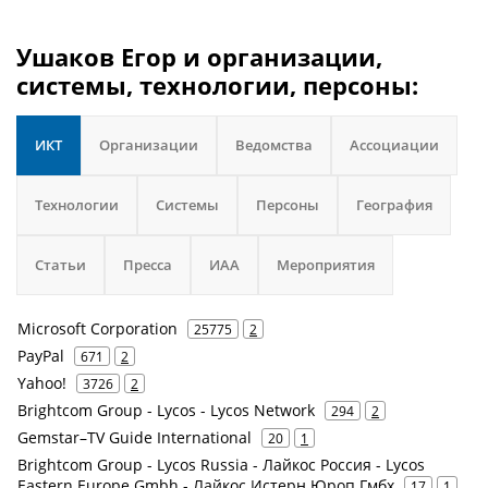
Ушаков Егор и организации,
системы, технологии, персоны:
ИКТ
Организации
Ведомства
Ассоциации
Технологии
Системы
Персоны
География
Статьи
Пресса
ИАА
Мероприятия
Microsoft Corporation
25775
2
PayPal
671
2
Yahoo!
3726
2
Brightcom Group - Lycos - Lycos Network
294
2
Gemstar–TV Guide International
20
1
Brightcom Group - Lycos Russia - Лайкос Россия - Lycos
Eastern Europe Gmbh - Лайкос Истерн Юроп Гмбх
17
1