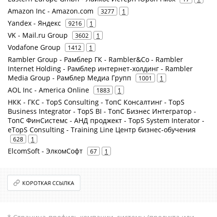
Amazon Inc - Amazon.com
3277
1
Yandex - Яндекс
9216
1
VK - Mail.ru Group
3602
1
Vodafone Group
1412
1
Rambler Group - Рамблер ГК - Rambler&Co - Rambler
Internet Holding - Рамблер интернет-холдинг - Rambler
Media Group - Рамблер Медиа Групп
1001
1
AOL Inc - America Online
1883
1
НКК - ГКС - TopS Consulting - ТопС Консалтинг - TopS
Business Integrator - TopS BI - ТопС Бизнес Интегратор -
ТопС ФинСистемс - АНД проджект - TopS System Interator -
eTopS Consulting - Training Line Центр бизнес-обучения
628
1
ElcomSoft - ЭлкомСофт
67
1
КОРОТКАЯ ССЫЛКА