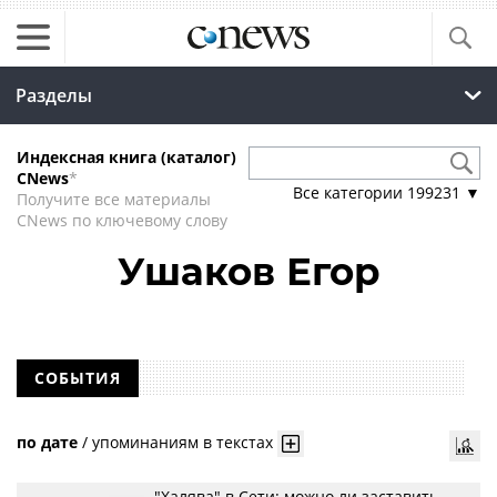
Разделы
Индексная книга (каталог)
CNews
*
Все категории
199231
▼
Получите все материалы
CNews по ключевому слову
Ушаков Егор
СОБЫТИЯ
по дате
/
упоминаниям в текстах
"Халява" в Сети: можно ли заставить