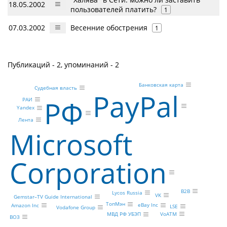
18.05.2002
пользователей платить?
1
07.03.2002
Весенние обострения
1
Публикаций - 2, упоминаний - 2
Банковская карта
Судебная власть
PayPal
РФ
РАИ
Yandex
Лента
Microsoft
Corporation
B2B
Lycos Russia
VK
Gemstar–TV Guide International
ТопМэн
eBay Inc
Amazon Inc
LSE
Vodafone Group
VoATM
МВД РФ УБЭП
ВОЗ