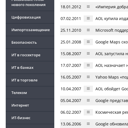
нового поколения
18.01.2012
«Империя добра
Цифровизация
07.02.2011
AOL купила изда
Импортозамещение
25.11.2010
Microsoft подд
25.01.2008
Google Maps ск
Безопасность
15.08.2007
AOL запустила 
ИТ в госсекторе
17.07.2007
AOL назначает н
ИТ в банках
16.05.2007
Yahoo Maps «по
ИТ в торговле
10.04.2007
AOL обойдет Goo
Телеком
05.04.2007
Google предста
Интернет
06.02.2007
Космическая ре
ИТ-бизнес
13.06.2006
Google обновила