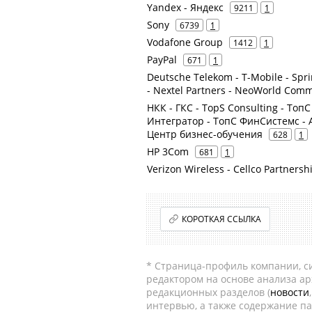
Yandex - Яндекс
9211
1
Sony
6739
1
Vodafone Group
1412
1
PayPal
671
1
Deutsche Telekom - T-Mobile - Spr
- Nextel Partners - NeoWorld Com
НКК - ГКС - TopS Consulting - ТопС
Интегратор - ТопС ФинСистемс - АН
Центр бизнес-обучения
628
1
HP 3Com
681
1
Verizon Wireless - Cellco Partnersh
КОРОТКАЯ ССЫЛКА
* Страница-профиль компании, сис
редактором на основе анализа а
редакционных разделов (
новости
интервью, а также содержание па