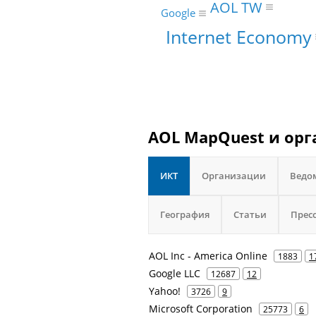
AOL TW
Google
Internet Economy
AOL MapQuest и орг
ИКТ
Организации
Ведо
География
Статьи
Прес
AOL Inc - America Online
1883
1
Google LLC
12687
12
Yahoo!
3726
9
Microsoft Corporation
25773
6