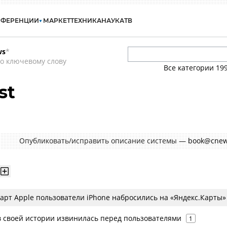
НФЕРЕНЦИИ
МАРКЕТ
ТЕХНИКА
НАУКА
ТВ
ws
*
о ключевому слову
Все категории
19
st
Опубликовать/исправить описание системы —
book@cnew
арт Apple пользователи iPhone набросились на «Яндекс.Карты»
в своей истории извинилась перед пользователями
1