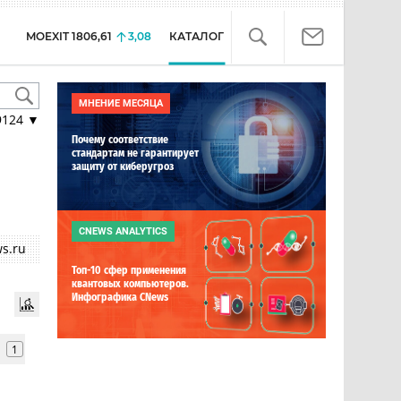
MOEXIT
1806,61
3,08
КАТАЛОГ
МНЕНИЕ МЕСЯЦА
9124
▼
Почему соответствие
стандартам не гарантирует
защиту от киберугроз
CNEWS ANALYTICS
s.ru
Топ-10 сфер применения
квантовых компьютеров.
Инфографика CNews
1