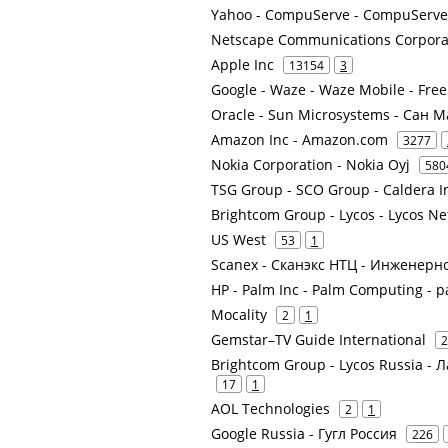
Yahoo - CompuServe - CompuServe I
Netscape Communications Corpora
Apple Inc
13154
3
Google - Waze - Waze Mobile - Fre
Oracle - Sun Microsystems - Сан 
Amazon Inc - Amazon.com
3277
Nokia Corporation - Nokia Oyj
580
TSG Group - SCO Group - Caldera In
Brightcom Group - Lycos - Lycos N
US West
53
1
Scanex - Сканэкс НТЦ - Инженерн
HP - Palm Inc - Palm Computing - 
Mocality
2
1
Gemstar–TV Guide International
2
Brightcom Group - Lycos Russia -
17
1
AOL Technologies
2
1
Google Russia - Гугл Россия
226