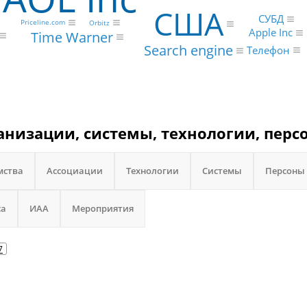
США
СУБД
Priceline.com
Orbitz
Apple Inc
Time Warner
Search engine
Телефон
анизации, системы, технологии, перс
мства
Ассоциации
Технологии
Системы
Персоны
са
ИАА
Мероприятия
7