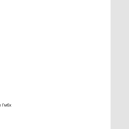
п Гмбх