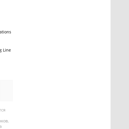
ations
g Line
тся
ков,
а