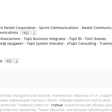
int Nextel Corporation - Sprint Communications - Nextel Communic
munications
1422
1
 Консалтинг - TopS Business Integrator - TopS BI - ТопС Бизнес
Д проджект - TopS System Interator - eTopS Consulting - Trainin
ip
432
1
темы (продукта или услуги), технологии, персоны и т.п. создае
рхива публикаций портала CNews. Обрабатываются тексты всех
, включая "Главные новости",
статьи
, аналитические обзоры рын
ртнёрских проектов). Таким образом, чем больше публикаций н