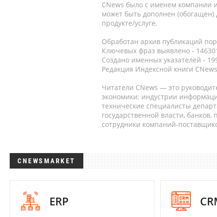
CNews было с именем компании и
может быть дополнен (обогащен)
продукте/услуге.
Обработан архив публикаций порт
Ключевых фраз выявлено - 146301
Создано именных указателей - 19
Редакция Индексной книги CNews
Читатели CNews — это руководит
экономики: индустрии информаци
технические специалисты депар
государственной власти, банков,
сотрудники компаний-поставщико
CNEWSMARKET
ERP
CR