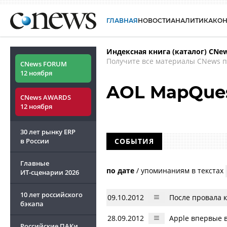
ГЛАВНАЯ
НОВОСТИ
АНАЛИТИКА
КО
Индексная книга (каталог) CNe
Получите все материалы CNews п
CNews FORUM
12 ноября
AOL MapQue
CNews AWARDS
12 ноября
30 лет рынку ERP
в России
СОБЫТИЯ
Главные
по дате
/
упоминаниям в текстах
ИТ-сценарии
2026
10 лет российского
09.10.2012
После провала к
бэкапа
28.09.2012
Apple впервые 
Российские ПАКи