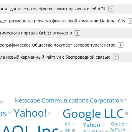
тавит данные о телефонах своих пользователей AOL
1
удет размещена реклама финансовой компании National City
1
тического портала Orbitz отложено
1
еографическое Общество покупает сетевое турагенство
1
ла новый карманный Palm VII с беспроводной связью
1
Netscape Communications Corporation
Google LLC
Yahoo!
ps
AOL Inc
Yahoo
Oracle
VK
AdTech
AP
Delta Air Lines