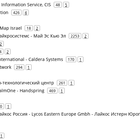
nformation Service, CIS
48
5
tion
426
4
eMap Israel
18
2
Майкросистемс - Май Эс Кью Эл
2253
2
2
4
2
ternational - Caldera Systems
170
1
etwork
294
1
о-технологический центр
261
1
palmOne - Handspring
469
1
0
1
 Лайкос Россия - Lycos Eastern Europe Gmbh - Лайкос Истерн Юро
1