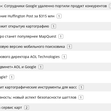
»: Сотрудники Google удаленно портили продукт конкурентов
ние Huffington Post за $315 млн
1
ержит открытую картографию
1
оро станет популярнее MapQuest
1
новую версию мобильного поисковика
1
ового директора AOL Technologies
1
двинет» AOL и Google
1
gle?
1
вит картографические инструменты для масс
1
вность: новый аспект безопасности шаттлов
1
 сервис карт
2