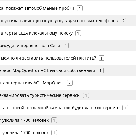
ocal покажет автомобильные пробки
1
апустила навигационную услугу для сотовых телефонов
2
ла карты США к локальному поиску
1
рисудили первенство в Сети
1
: можно ли заставить пользователей платить?
1
сервис MapQuest от AOL на свой собственный
1
ет альтернативу AOL MapQuest
2
екламировать туристические сервисы
1
 старт новой рекламной кaмпании будет дан в интернете
1
r уволила 1700 человек
1
r уволила 1700 человек
1