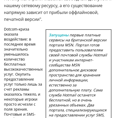
нашему сетевому ресурсу, а его существование
напрямую зависит от прибыли оффлайновой,
печатной версии".
Dotcom-криза
оказала
Запущены
первые платные
воздействие: в
сервисы на британской версии
последнее время
портала MSN. Портал готов
значительно
предоставить пользователям
уменьшилось
своей почтовой службы Hotmail
количество
и участникам интернет-
бесплатных
сообщества MSN
высококачественных
дополнительное дисковое
услуг. Окупить
пространство для хранения
предоставление
личной информации,
услуг только лишь за
естественно за
счет рекламы
дополнительную плату. Сама
оказалось тяжело, и
служба Hotmail останется
некоторые игроки
бесплатной, но в очень
просто исчезли с
урезанных объемах. Два
поля зрения.
портала, специализирующихся
Почтовые и SMS-
на предоставлении услуг SMS,