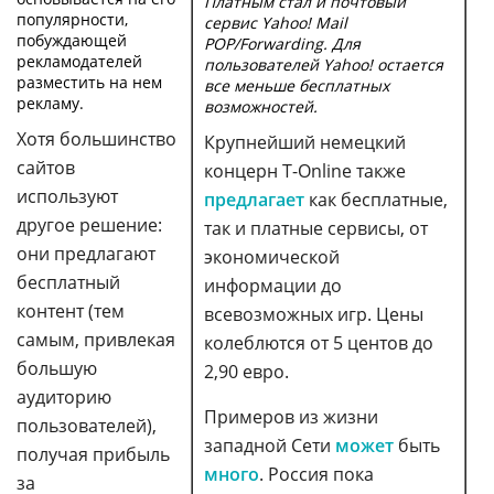
Платным стал и почтовый
популярности,
сервис Yahoo! Mail
побуждающей
POP/Forwarding. Для
рекламодателей
пользователей Yahoo! остается
разместить на нем
все меньше бесплатных
рекламу.
возможностей.
Хотя большинство
Крупнейший немецкий
сайтов
концерн T-Online также
используют
предлагает
как бесплатные,
другое решение:
так и платные сервисы, от
они предлагают
экономической
бесплатный
информации до
контент (тем
всевозможных игр. Цены
самым, привлекая
колеблются от 5 центов до
большую
2,90 евро.
аудиторию
Примеров из жизни
пользователей),
западной Сети
может
быть
получая прибыль
много
. Россия пока
за