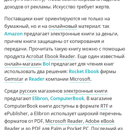
доходов от рекламы. Искусство требует жертв.
Поставщики книг ориентируются не только на
бумажный, но и на
онлайновый
материал: так
Amazon
предлагает электронные книги за деньги,
причем книги защищены от копирования и
передачи. Прочитать такую книгу можно с помощью
продукта
Acrobat Ebook Reader
. Еще один известный
онлайн-магазин
Bol
предлагает для чтения книг
использовать два решения:
Rocket Ebook
фирмы
Gemstar
и
Reader
компании
Microsoft
.
Среди
русских
магазинов
электронные книги
предлагают
Elibron
,
ComputerBook
. В магазине
ComputerBook книги доступны в формате
RTF
и
ePublisher, а Elibron использует широкий перечень
форматов от PDF,
Microsoft Reader
,
Adobe eBook
Reader
и до
PDF
для Palm и
Pocket PC
. Последний из