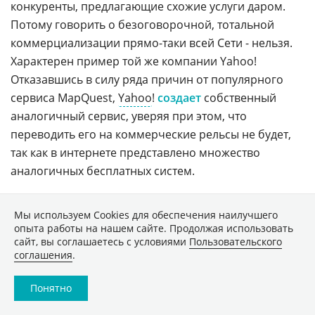
конкуренты, предлагающие схожие услуги даром.
Потому говорить о безоговорочной, тотальной
коммерциализации прямо-таки всей Сети - нельзя.
Характерен пример той же компании Yahoo!
Отказавшись в силу ряда причин от популярного
сервиса MapQuest,
Yahoo
!
создает
собственный
аналогичный сервис, уверяя при этом, что
переводить его на коммерческие рельсы не будет,
так как в интернете представлено множество
аналогичных бесплатных систем.
Очевидно и то, что введение платных служб будет
Мы используем Сookies для обеспечения наилучшего
осуществляться тяжело до тех пор, пока у них будут
опыта работы на нашем сайте. Продолжая использовать
конкуренты, предлагающие схожие услуги даром.
сайт, вы соглашаетесь с условиями
Пользовательского
Потому говорить о безоговорочной, тотальной
соглашения
.
коммерциализации прямо-таки всей Сети - нельзя.
Понятно
Характерен пример той же компании Yahoo!
Отказавшись в силу ряда причин от популярного