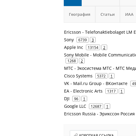
География
Статьи
ИАА
Ericsson - Telefonaktiebolaget LM 
Sony
6739
3
Apple Inc
13154
2
Sony Mobile - Mobile Communicat
1268
2
МТС - Экосистема МТС - МТС Меди
Cisco Systems
5372
1
VK - Mail.ru Group - ВКонтакте
4
EA - Electronic Arts
1317
1
DJI
96
1
Google LLC
12687
1
Ericsson Russia - Эрикссон Россия
КОРОТКАЯ ССЫЛКА