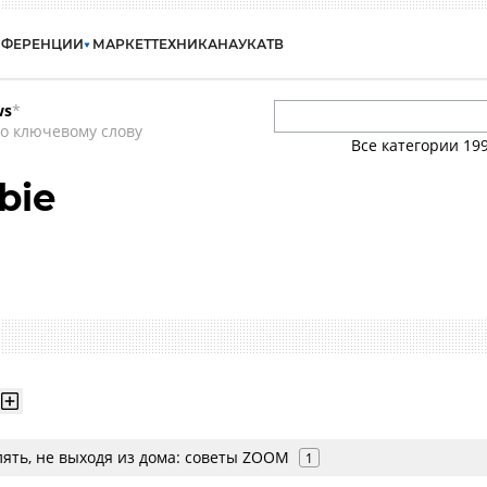
НФЕРЕНЦИИ
МАРКЕТ
ТЕХНИКА
НАУКА
ТВ
ws
*
о ключевому слову
Все категории
19
bie
лять, не выходя из дома: советы ZOOM
1