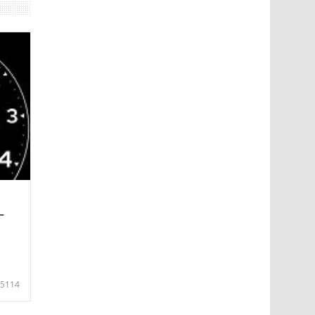
—
5114