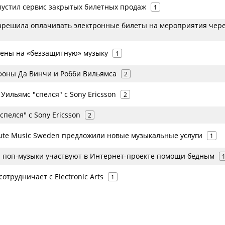
апустил сервис закрытых билетных продаж
1
разрешила оплачивать электронные билеты на мероприятия чер
цены на «беззащитную» музыку
1
фоны Да Винчи и Робби Вильямса
2
 Уильямс "спелся" с Sony Ericsson
2
спелся" с Sony Ericsson
2
olute Music Sweden предложили новые музыкальные услуги
1
 поп-музыки участвуют в Интернет-проекте помощи бедным
сотрудничает с Electronic Arts
1