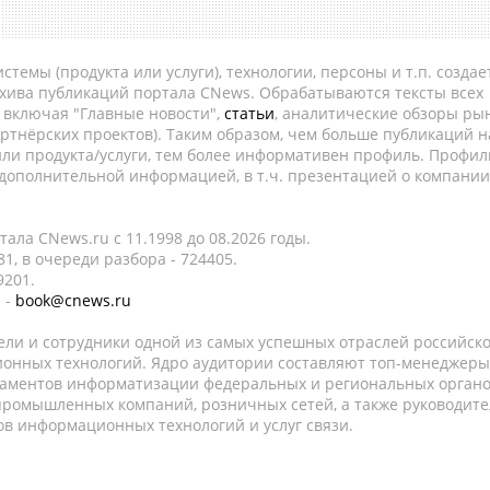
темы (продукта или услуги), технологии, персоны и т.п. создае
рхива публикаций портала CNews. Обрабатываются тексты всех
, включая "Главные новости",
статьи
, аналитические обзоры рын
ртнёрских проектов). Таким образом, чем больше публикаций н
ли продукта/услуги, тем более информативен профиль. Профил
 дополнительной информацией, в т.ч. презентацией о компании
ала CNews.ru c 11.1998 до 08.2026 годы.
1, в очереди разбора - 724405.
9201.
 -
book@cnews.ru
ели и сотрудники одной из самых успешных отраслей российск
онных технологий. Ядро аудитории составляют топ-менеджеры
таментов информатизации федеральных и региональных орган
 промышленных компаний, розничных сетей, а также руководите
в информационных технологий и услуг связи.