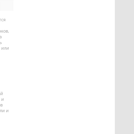
тся
ков,
а
ь
 или
ой
 и
ов
ли и