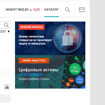
MOEXIT
1802,50
-0,23
КАТАЛОГ
МНЕНИЕ МЕСЯЦА
9201
▼
Почему соответствие
стандартам не гарантирует
защиту от киберугроз
CNEWS ANALYTICS
Цифровые активы
«Росатома».
Инфографика CNews