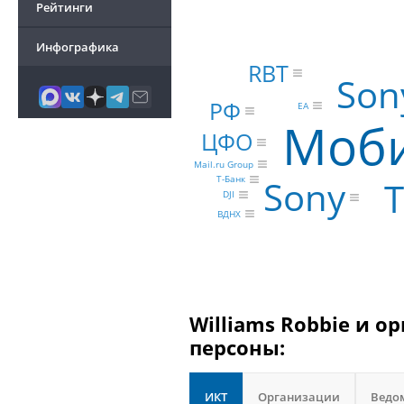
Рейтинги
Инфографика
RBT
Son
РФ
EA
Моби
ЦФО
Mail.ru Group
Sony
Т-Банк
DJI
ВДНХ
Williams Robbie и о
персоны:
ИКТ
Организации
Ведо