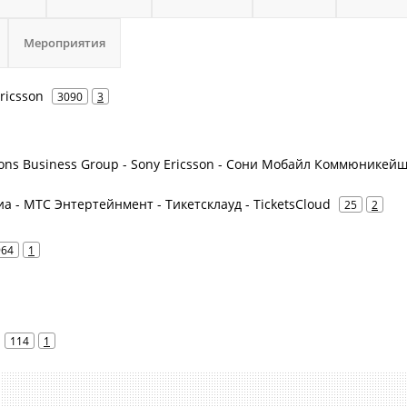
Мероприятия
Ericsson
3090
3
ions Business Group - Sony Ericsson - Сони Мобайл Коммюникейш
а - МТС Энтертейнмент - Тикетсклауд - TicketsCloud
25
2
964
1
114
1