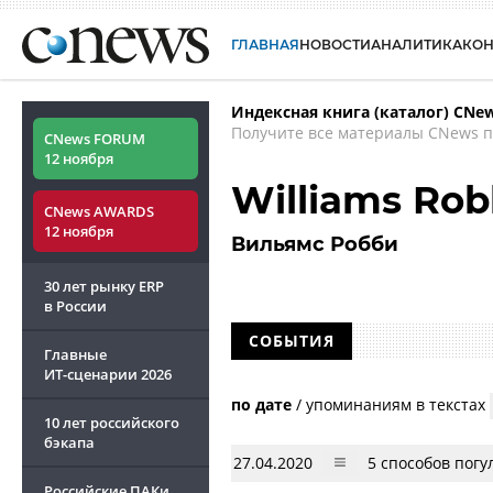
ГЛАВНАЯ
НОВОСТИ
АНАЛИТИКА
КО
Индексная книга (каталог) CNe
Получите все материалы CNews п
CNews FORUM
12 ноября
Williams Rob
CNews AWARDS
12 ноября
Вильямс Робби
30 лет рынку ERP
в России
СОБЫТИЯ
Главные
ИТ-сценарии
2026
по дате
/
упоминаниям в текстах
10 лет российского
бэкапа
27.04.2020
5 способов погу
Российские ПАКи