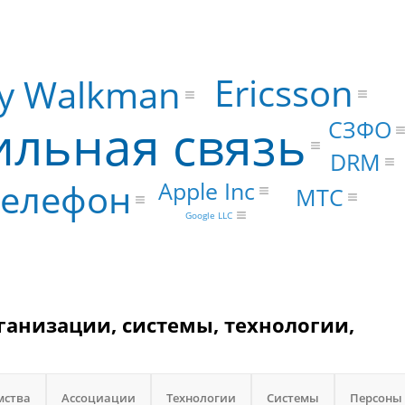
Ericsson
y Walkman
льная связь
СЗФО
DRM
Телефон
Apple Inc
МТС
Google LLC
рганизации, системы, технологии,
мства
Ассоциации
Технологии
Системы
Персоны