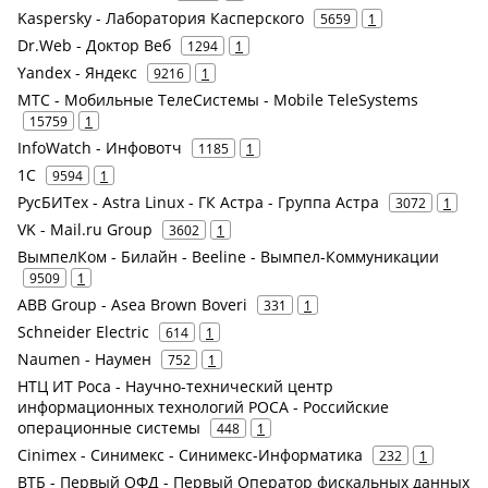
Kaspersky - Лаборатория Касперского
5659
1
Dr.Web - Доктор Веб
1294
1
Yandex - Яндекс
9216
1
МТС - Мобильные ТелеСистемы - Mobile TeleSystems
15759
1
InfoWatch - Инфовотч
1185
1
1С
9594
1
РусБИТех - Astra Linux - ГК Астра - Группа Астра
3072
1
VK - Mail.ru Group
3602
1
ВымпелКом - Билайн - Beeline - Вымпел-Коммуникации
9509
1
ABB Group - Asea Brown Boveri
331
1
Schneider Electric
614
1
Naumen - Наумен
752
1
НТЦ ИТ Роса - Научно-технический центр
информационных технологий РОСА - Российские
операционные системы
448
1
Cinimex - Синимекс - Синимекс-Информатика
232
1
ВТБ - Первый ОФД - Первый Оператор фискальных данных