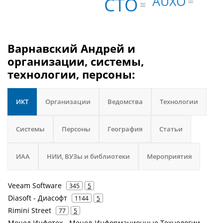
AUXO
CTO
Варнавский Андрей и
организации, системы,
технологии, персоны:
ИКТ
Организации
Ведомства
Технологии
Системы
Персоны
География
Статьи
ИАА
НИИ, ВУЗы и библиотеки
Мероприятия
Veeam Software
345
5
Diasoft - Диасофт
1144
5
Rimini Street
77
5
Мечел Инфотех - Мечел-Информационные Технологии