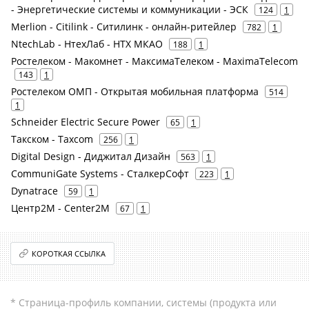
- Энергетические системы и коммуникации - ЭСК
124
1
Merlion - Citilink - Ситилинк - онлайн-ритейлер
782
1
NtechLab - НтехЛаб - НТХ МКАО
188
1
Ростелеком - Макомнет - МаксимаТелеком - MaximaTelecom
143
1
Ростелеком ОМП - Открытая мобильная платформа
514
1
Schneider Electric Secure Power
65
1
Такском - Taxcom
256
1
Digital Design - Диджитал Дизайн
563
1
CommuniGate Systems - СталкерСофт
223
1
Dynatrace
59
1
Центр2М - Center2М
67
1
КОРОТКАЯ ССЫЛКА
* Страница-профиль компании, системы (продукта или