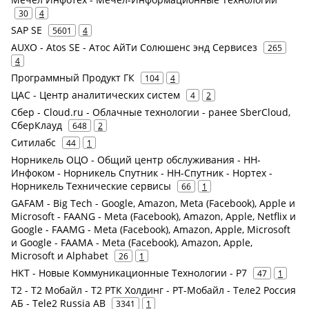
30
4
SAP SE
5601
4
AUXO - Atos SE - Атос АйТи Солюшенс энд Сервисез
265
4
Программный Продукт ГК
104
4
ЦАС - Центр аналитических систем
4
2
Сбер - Cloud.ru - Облачные технологии - ранее SberCloud,
СберКлауд
648
2
Ситилабс
44
1
Норникель ОЦО - Общий центр обслуживания - НН-
Инфоком - Норникель Спутник - НН-Спутник - Нортех -
Норникель Технические сервисы
66
1
GAFAM - Big Tech - Google, Amazon, Meta (Facebook), Apple и
Microsoft - FAANG - Meta (Facebook), Amazon, Apple, Netflix и
Google - FAAMG - Meta (Facebook), Amazon, Apple, Microsoft
и Google - FAAMA - Meta (Facebook), Amazon, Apple,
Microsoft и Alphabet
26
1
НКТ - Новые Коммуникационные Технологии - Р7
47
1
Т2 - Т2 Мобайл - Т2 РТК Холдинг - РТ-Мобайл - Теле2 Россия
АБ - Tele2 Russia AB
3341
1