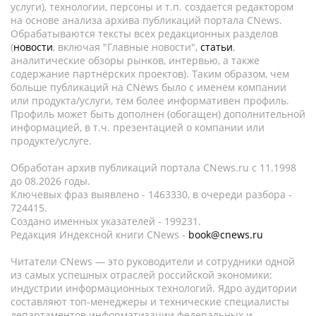
услуги), технологии, персоны и т.п. создается редактором
на основе анализа архива публикаций портала CNews.
Обрабатываются тексты всех редакционных разделов
(
новости
, включая "Главные новости",
статьи
,
аналитические обзоры рынков, интервью, а также
содержание партнёрских проектов). Таким образом, чем
больше публикаций на CNews было с именем компании
или продукта/услуги, тем более информативен профиль.
Профиль может быть дополнен (обогащен) дополнительной
информацией, в т.ч. презентацией о компании или
продукте/услуге.
Обработан архив публикаций портала CNews.ru c 11.1998
до 08.2026 годы.
Ключевых фраз выявлено - 1463330, в очереди разбора -
724415.
Создано именных указателей - 199231.
Редакция Индексной книги CNews -
book@cnews.ru
Читатели CNews — это руководители и сотрудники одной
из самых успешных отраслей российской экономики:
индустрии информационных технологий. Ядро аудитории
составляют топ-менеджеры и технические специалисты
департаментов информатизации федеральных и