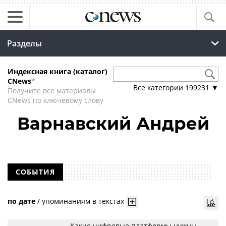
Разделы
Индексная книга (каталог)
CNews
*
Все категории
199231
▼
Получите все материалы
CNews по ключевому слову
Варнавский Андрей
СОБЫТИЯ
по дате
/
упоминаниям в текстах
Какие цифровые платформы нужны