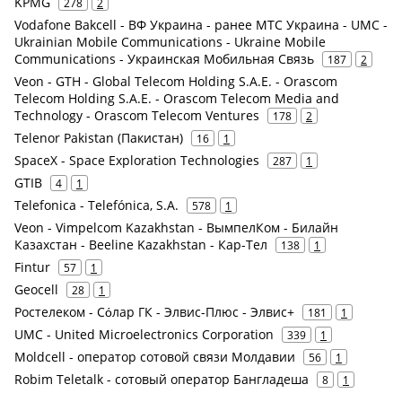
KPMG
278
2
Vodafone Bakcell - ВФ Украина - ранее МТС Украина - UMC -
Ukrainian Mobile Communications - Ukraine Mobile
Communications - Украинская Мобильная Связь
187
2
Veon - GTH - Global Telecom Holding S.A.E. - Orascom
Telecom Holding S.A.E. - Orascom Telecom Media and
Technology - Orascom Telecom Ventures
178
2
Telenor Pakistan (Пакистан)
16
1
SpaceX - Space Exploration Technologies
287
1
GTIB
4
1
Telefonica - Telefónica, S.A.
578
1
Veon - Vimpelcom Kazakhstan - ВымпелКом - Билайн
Казахстан - Beeline Kazakhstan - Кар-Тел
138
1
Fintur
57
1
Geocell
28
1
Ростелеком - Сόлар ГК - Элвис-Плюс - Элвис+
181
1
UMC - United Microelectronics Corporation
339
1
Moldcell - оператор сотовой связи Молдавии
56
1
Robim Teletalk - сотовый оператор Бангладеша
8
1