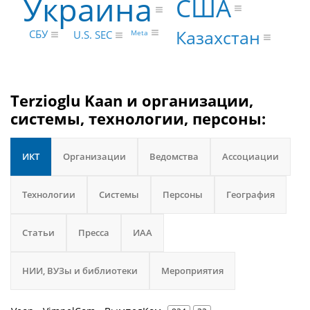
Украина
США
Казахстан
СБУ
Meta
U.S. SEC
Terzioglu Kaan и организации,
системы, технологии, персоны:
ИКТ
Организации
Ведомства
Ассоциации
Технологии
Системы
Персоны
География
Статьи
Пресса
ИАА
НИИ, ВУЗы и библиотеки
Мероприятия