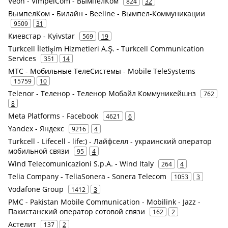
Veon - VimpelCom - ВымпелКом
824
32
ВымпелКом - Билайн - Beeline - Вымпел-Коммуникации
9509
31
Киевстар - Kyivstar
569
19
Turkcell İletişim Hizmetleri A.Ş. - Turkcell Communication
Services
351
14
МТС - Мобильные ТелеСистемы - Mobile TeleSystems
15759
10
Telenor - Теленор - Теленор Мобайл Коммуникейшнз
762
8
Meta Platforms - Facebook
4621
6
Yandex - Яндекс
9216
4
Turkcell - Lifecell - life:) - Лайфселл - украинский оператор
мобильной связи
95
4
Wind Telecomunicazioni S.p.A. - Wind Italy
264
4
Telia Company - TeliaSonera - Sonera Telecom
1053
3
Vodafone Group
1412
3
PMC - Pakistan Mobile Communication - Mobilink - Jazz -
Пакистанский оператор сотовой связи
162
2
Астелит
137
2