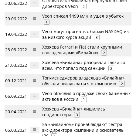
Основатель «Билайна» вернулся в совет
30.06.2022
директоров Veon
2
Veon списал $499 млн и ушел в убыток
29.06.2022
1
Veon могут прогнать с биржи NASDAQ из-
19.04.2022
за низкого курса акций
3
Хозяева Ferrari и Fiat стали крупными
23.03.2022
совладельцами «Билайна»
2
Хозяева «Билайна» разорвали связи со
21.03.2022
всем, что попало под санкции
2
Топ-менеджеров владельца «Билайна»
09.12.2021
обязали вкладываться в компанию
2
Veon объявил о продаже своих башенных
06.09.2021
активов в России
1
Хозяева «Билайна» лишились
20.04.2021
гендиректора
3
За «Билайном» пронаблюдают сестра
05.03.2021
экс-директора компании и основатель
IBS