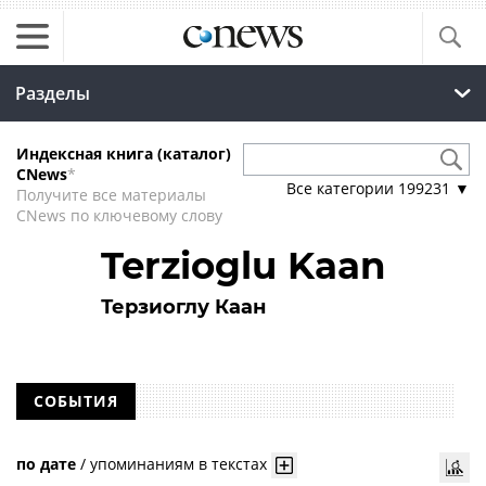
Разделы
Индексная книга (каталог)
CNews
*
Все категории
199231
▼
Получите все материалы
CNews по ключевому слову
Terzioglu Kaan
Терзиоглу Каан
СОБЫТИЯ
по дате
/
упоминаниям в текстах