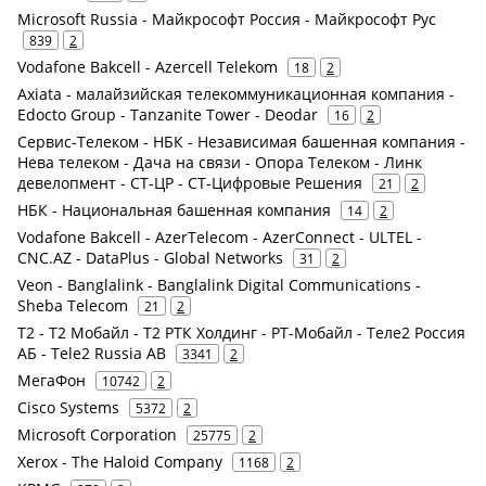
Microsoft Russia - Майкрософт Россия - Майкрософт Рус
839
2
Vodafone Bakcell - Azercell Telekom
18
2
Axiata - малайзийская телекоммуникационная компания -
Edocto Group - Tanzanite Tower - Deodar
16
2
Сервис-Телеком - НБК - Независимая башенная компания -
Нева телеком - Дача на связи - Опора Телеком - Линк
девелопмент - СТ-ЦР - СТ-Цифровые Решения
21
2
НБК - Национальная башенная компания
14
2
Vodafone Bakcell - AzerTelecom - AzerConnect - ULTEL -
CNC.AZ - DataPlus - Global Networks
31
2
Veon - Banglalink - Banglalink Digital Communications -
Sheba Telecom
21
2
Т2 - Т2 Мобайл - Т2 РТК Холдинг - РТ-Мобайл - Теле2 Россия
АБ - Tele2 Russia AB
3341
2
МегаФон
10742
2
Cisco Systems
5372
2
Microsoft Corporation
25775
2
Xerox - The Haloid Company
1168
2