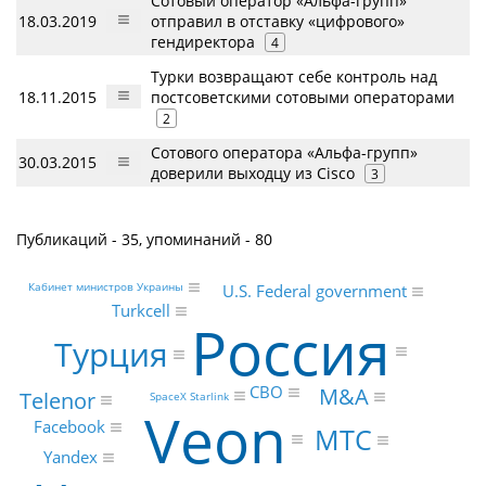
Сотовый оператор «Альфа-групп»
18.03.2019
отправил в отставку «цифрового»
гендиректора
4
Турки возвращают себе контроль над
18.11.2015
постсоветскими сотовыми операторами
2
Сотового оператора «Альфа-групп»
30.03.2015
доверили выходцу из Cisco
3
Публикаций - 35, упоминаний - 80
Кабинет министров Украины
U.S. Federal government
Turkcell
Россия
Турция
СВО
M&A
Telenor
SpaceX Starlink
Veon
Facebook
МТС
Yandex