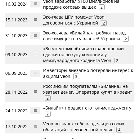
Veon заработал $100 миллионов на
16.02.2024
продаже сотовых вышек
2
Экс-глава ЦРУ поможет Veon
15.11.2023
договориться с Украиной
2
Экс-хозяева «Билайна» требуют назад
31.10.2023
свое имущество у властей Украины
2
«Вымпелком» объявил о завершении
09.10.2023
сделки по выкупу компании у
международного холдинга Veon
2
Инвесторы внезапно потеряли интерес к
06.09.2023
акциям Veon
3
Российским покупателям «Билайна» не
28.11.2022
хватает денег. Оператора купят в кредит
2
«Билайн» продают его топ-менеджменту
24.11.2022
2
Veon вызвал к себе владельцев своих
17.10.2022
облигаций с неизвестной целью
4