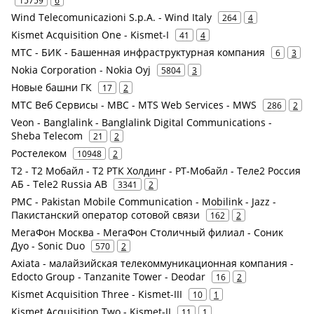
15759
6
Wind Telecomunicazioni S.p.A. - Wind Italy
264
4
Kismet Acquisition One - Kismet-I
41
4
МТС - БИК - Башенная инфраструктурная компания
6
3
Nokia Corporation - Nokia Oyj
5804
3
Новые башни ГК
17
2
МТС Веб Сервисы - МВС - MTS Web Services - MWS
286
2
Veon - Banglalink - Banglalink Digital Communications -
Sheba Telecom
21
2
Ростелеком
10948
2
Т2 - Т2 Мобайл - Т2 РТК Холдинг - РТ-Мобайл - Теле2 Россия
АБ - Tele2 Russia AB
3341
2
PMC - Pakistan Mobile Communication - Mobilink - Jazz -
Пакистанский оператор сотовой связи
162
2
МегаФон Москва - МегаФон Столичный филиал - Соник
Дуо - Sonic Duo
570
2
Axiata - малайзийская телекоммуникационная компания -
Edocto Group - Tanzanite Tower - Deodar
16
2
Kismet Acquisition Three - Kismet-III
10
1
Kismet Acquisition Two - Kismet-II
11
1