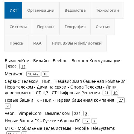
ИКТ
Организации
Ведомства
Технологии
Системы
Персоны
География
Статьи
Пресса
ИАА
НИИ, ВУЗы и библиотеки
ВымпелКом - Билайн - Beeline - Вымпел-Коммуникации
9509
14
МегаФон
10742
10
Сервис-Телеком - НБК - Независимая башенная компания -
Нева телеком - Дача на связи - Опора Телеком - Линк
девелопмент - СТ-ЦР - СТ-Цифровые Решения
21
10
Новые башни ГК - ПБК - Первая башенная компания
27
9
Veon - VimpelCom - ВымпелКом
824
8
Новые башни ГК - Русские башни ГК
37
7
МТС - Мобильные ТелеСистемы - Mobile TeleSystems