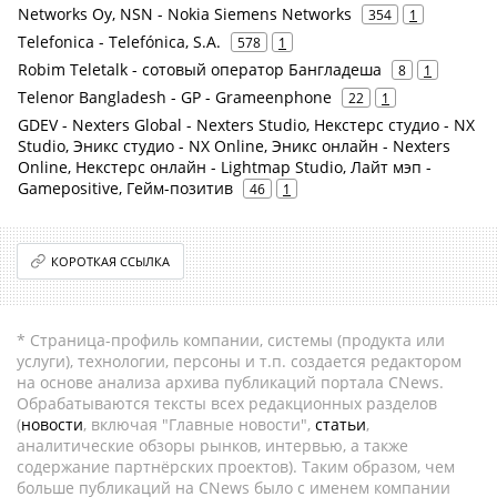
Networks Oy, NSN - Nokia Siemens Networks
354
1
Telefonica - Telefónica, S.A.
578
1
Robim Teletalk - сотовый оператор Бангладеша
8
1
Telenor Bangladesh - GP - Grameenphone
22
1
GDEV - Nexters Global - Nexters Studio, Некстерс студио - NX
Studio, Эникс студио - NX Online, Эникс онлайн - Nexters
Online, Некстерс онлайн - Lightmap Studio, Лайт мэп -
Gamepositive, Гейм-позитив
46
1
КОРОТКАЯ ССЫЛКА
* Страница-профиль компании, системы (продукта или
услуги), технологии, персоны и т.п. создается редактором
на основе анализа архива публикаций портала CNews.
Обрабатываются тексты всех редакционных разделов
(
новости
, включая "Главные новости",
статьи
,
аналитические обзоры рынков, интервью, а также
содержание партнёрских проектов). Таким образом, чем
больше публикаций на CNews было с именем компании