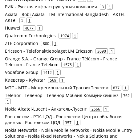
РИК - Русская инфраструктурная компания
3
1
Axiata - Robi Axiata - TM International Bangladesh - AKTEL -
AKTel
5
1
Huawei
4677
1
Qualcomm Technologies
1974
1
ZTE Corporation
800
1
Ericsson - Telefonaktiebolaget LM Ericsson
3090
1
Orange S.A. - Orange Group - France Télécom - France
Telecom - France Telekom
1575
1
Vodafone Group
1412
1
Киевстар - Kyivstar
569
1
МТС - МТТ - Межрегиональный ТранзитТелеком
877
1
Telenor - Теленор - Теленор Мобайл Коммуникейшнз
762
1
Nokia Alcatel-Lucent - Алкатель-Лусент
2666
1
Ростелеком - РТК-ЦОД - Ростелеком Центры обработки
данных - Ростелеком-ЦОД
357
1
Nokia Networks - Nokia Mobile Networks - Nokia Mobile Entry
Solutions - Nokia Fixed Networks - Nokia Solutions and