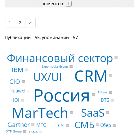
клиентов
1
1
2
>
Публикаций - 55, упоминаний - 57
Финансовый сектор
Expomedia Group
CRM
IBM
UX/UI
CIO
Россия
Huawei
Т-Банк
IOI
ВТБ
MarTech
SaaS
СМБ
Gartner
МТС
Сбер
CSI
OTP Group
GSMA