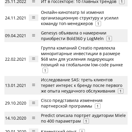
25.11.2022
ИТ в госсекторе: 10 главных трендов
1
Онлайн-кинотеатр Ivi изменил
24.11.2021
организационную структуру и усилил
команду топ-менеджеров
1
Genesys объявила о намерении
09.04.2021
приобрести Bold360 у LogMeln
1
Группа компаний Creatio привлекла
миноритарные инвестиции в размере
22.02.2021
$68 млн для усиления лидирующих
позиций на глобальном low-code рынке
1
Исследование SAS: треть клиентов
13.01.2021
теряет интерес к бренду после первого
же опыта неудачного обслуживания
1
Cisco представила изменения
29.10.2020
партнерской программы
1
Predict описала портрет аудитории Miele
14.10.2020
по 400 параметрам
1
20.01.2020
Клиентский опыт
1