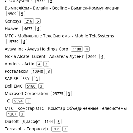
Cisco Systems
5372
5
ВымпелКом - Билайн - Beeline - Вымпел-Коммуникации
9509
5
Genesys
216
5
Huawei
4677
4
МТС - Мобильные ТелеСистемы - Mobile TeleSystems
15759
4
Avaya Inc - Avaya Holdings Corp
1100
4
Nokia Alcatel-Lucent - Алкатель-Лусент
2666
4
Amdocs - Actix
4
3
Ростелеком
10948
3
SAP SE
5601
3
Dell EMC
5180
3
Microsoft Corporation
25775
3
1С
9594
3
МТС - Комстар ОТС - Комстар Объединенные Телесистемы
1367
3
Diasoft - Диасофт
1144
3
Terrasoft - Террасофт
206
3