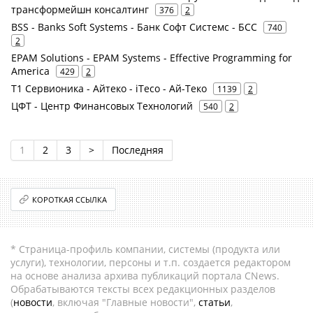
трансформейшн консалтинг
376
2
BSS - Banks Soft Systems - Банк Софт Системс - БСС
740
2
EPAM Solutions - EPAM Systems - Effective Programming for
America
429
2
Т1 Сервионика - Айтеко - iTeco - Ай-Теко
1139
2
ЦФТ - Центр Финансовых Технологий
540
2
1
2
3
>
Последняя
КОРОТКАЯ ССЫЛКА
* Страница-профиль компании, системы (продукта или
услуги), технологии, персоны и т.п. создается редактором
на основе анализа архива публикаций портала CNews.
Обрабатываются тексты всех редакционных разделов
(
новости
, включая "Главные новости",
статьи
,