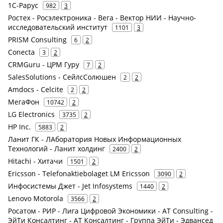
1С-Рарус
982
3
Ростех - Росэлектроника - Вега - Вектор НИИ - Научно-
исследовательский институт
1101
3
PRISM Consulting
6
2
Conecta
3
2
CRMGuru - ЦРМ Гуру
7
2
SalesSolutions - СейлсСолюшен
2
2
Amdocs - Celcite
2
2
МегаФон
10742
2
LG Electronics
3735
2
HP Inc.
5883
2
Ланит ГК - ЛАборатория Новых Информационных
Технологий - Ланит холдинг
2400
2
Hitachi - Хитачи
1501
2
Ericsson - Telefonaktiebolaget LM Ericsson
3090
2
Инфосистемы Джет - Jet Infosystems
1440
2
Lenovo Motorola
3566
2
Росатом - РИР - Лига Цифровой Экономики - AT Consulting -
ЭйТи Консалтинг - АТ Консалтинг - Группа ЭйТи - Эдвансед