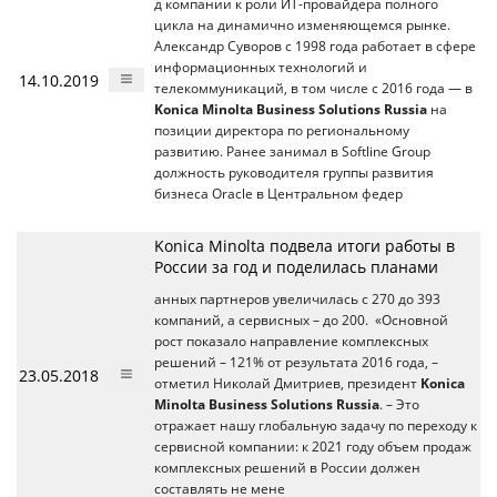
д компании к роли ИТ-провайдера полного
цикла на динамично изменяющемся рынке.
Александр Суворов с 1998 года работает в сфере
информационных технологий и
14.10.2019
телекоммуникаций, в том числе с 2016 года — в
Konica Minolta Business Solutions Russia
на
позиции директора по региональному
развитию. Ранее занимал в Softline Group
должность руководителя группы развития
бизнеса Oracle в Центральном федер
Konica Minolta подвела итоги работы в
России за год и поделилась планами
анных партнеров увеличилась с 270 до 393
компаний, а сервисных – до 200. «Основной
рост показало направление комплексных
решений – 121% от результата 2016 года, –
23.05.2018
отметил Николай Дмитриев, президент
Konica
Minolta Business Solutions Russia
. – Это
отражает нашу глобальную задачу по переходу к
сервисной компании: к 2021 году объем продаж
комплексных решений в России должен
составлять не мене