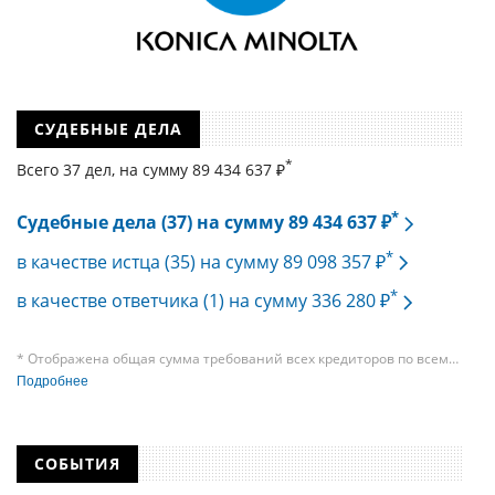
СУДЕБНЫЕ ДЕЛА
*
Всего 37 дел, на cумму 89 434 637 ₽
*
Судебные дела (37) на сумму 89 434 637 ₽
*
в качестве истца (35) на сумму 89 098 357 ₽
*
в качестве ответчика (1) на сумму 336 280 ₽
* Отображена общая сумма требований всех кредиторов по всем
судебным делам, в рамках которых компания подавала требования
Подробнее
к своим должникам — организациям. При этом, общая сумма
требований всех кредиторов по делу о банкротстве не тождественна
сумме требования одного конкретного кредитора, кредиторов
в одном таком деле может быть несколько десятков, а размеры сумм
СОБЫТИЯ
требований одних могут быть больше или меньше размеров
требований других кредиторов.