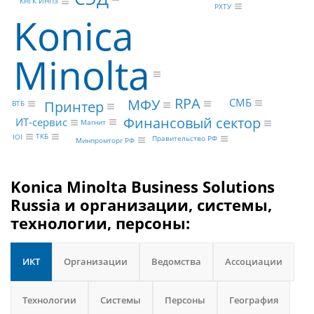
КНГК ИНПЗ
РХТУ
Konica
Minolta
RPA
МФУ
СМБ
Принтер
ВТБ
Финансовый сектор
ИТ-сервис
Магнит
ТКБ
IOI
Правительство РФ
Минпромторг РФ
Konica Minolta Business Solutions
Russia и организации, системы,
технологии, персоны:
ИКТ
Организации
Ведомства
Ассоциации
Технологии
Системы
Персоны
География