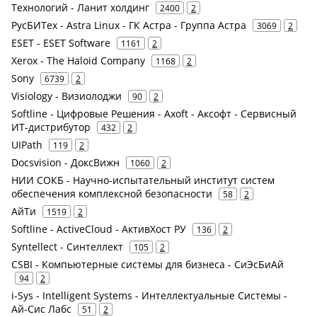
Технологий - Ланит холдинг
2400
2
РусБИТех - Astra Linux - ГК Астра - Группа Астра
3069
2
ESET - ESET Software
1161
2
Xerox - The Haloid Company
1168
2
Sony
6739
2
Visiology - Визиолоджи
90
2
Softline - Цифровые Решения - Axoft - Аксофт - Сервисный
ИТ-дистрибутор
432
2
UIPath
119
2
Docsvision - ДоксВижн
1060
2
НИИ СОКБ - Научно-испытательный институт систем
обеспечения комплексной безопасности
58
2
АйТи
1519
2
Softline - ActiveCloud - АктивХост РУ
136
2
Syntellect - Синтеллект
105
2
CSBI - Компьютерные системы для бизнеса - СиЭсБиАй
94
2
i-Sys - Intelligent Systems - Интеллектуальные Системы -
Ай-Сис Лабс
51
2