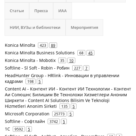
Статьи
Пресса
ИАА
НИИ, ВУЗы и библиотеки
Мероприятия
Konica Minolta
423
89
Konica Minolta Business Solutions
68
45
Konica Minolta - Mobotix
35
10
Softline - Sl Soft - Robin - Робин
227
7
HeadHunter Group - HRlink - Инновации в управлении
кадрами
198
5
Content AI - Контент ИИ - Контент ИИ Технологии - Контент
Аи Солюшнс Билишим Ве Текноложи Хизметлери Аноним
Ширкети - Content AI Solutions Bilisim Ve Teknoloji
Hizmetleri Anonim Sirketi
135
5
Microsoft Corporation
25773
5
Softline - Софтлайн
3742
5
1С
9592
5