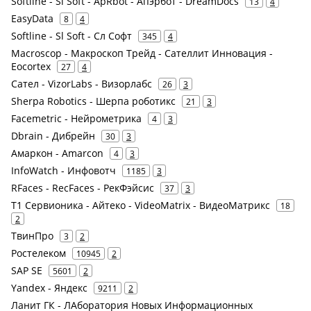
Softline - Sl Soft - ApRbot - Апэрбот - DreamDocs
13
4
EasyData
8
4
Softline - Sl Soft - Сл Софт
345
4
Macroscop - Макроскоп Трейд - Сателлит Инновация -
Eocortex
27
4
Сател - VizorLabs - Визорлабс
26
3
Sherpa Robotics - Шерпа роботикс
21
3
Facemetric - Нейрометрика
4
3
Dbrain - Дибрейн
30
3
Амаркон - Amarcon
4
3
InfoWatch - Инфовотч
1185
3
RFaces - RecFaces - РекФэйсис
37
3
Т1 Сервионика - Айтеко - VideoMatrix - ВидеоМатрикс
18
2
ТвинПро
3
2
Ростелеком
10945
2
SAP SE
5601
2
Yandex - Яндекс
9211
2
Ланит ГК - ЛАборатория Новых Информационных