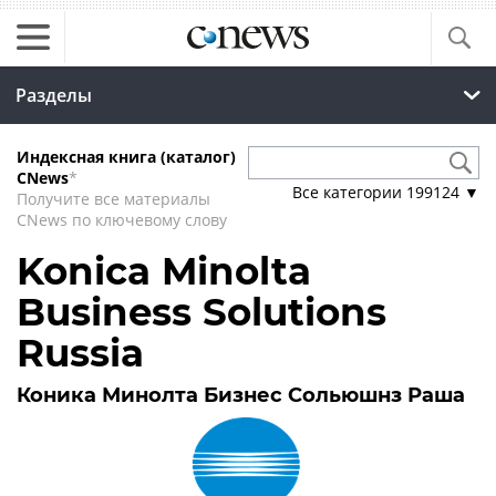
Разделы
Индексная книга (каталог)
CNews
*
Все категории
199124
▼
Получите все материалы
CNews по ключевому слову
Konica Minolta
Business Solutions
Russia
Коника Минолта Бизнес Сольюшнз Раша