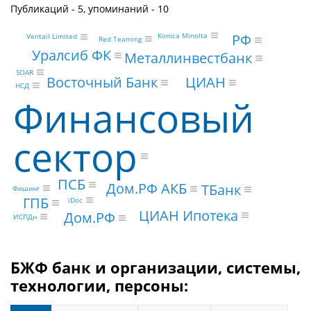
Публикаций - 5, упоминаний - 10
РФ
Konica Minolta
Ventail Limited
Red Teaming
Уралсиб ФК
Металлинвестбанк
SOAR
ЦИАН
Восточный Банк
НСД
Финансовый
сектор
ПСБ
Дом.РФ АКБ
ТБанк
Фишинг
ГПБ
iDoc
ЦИАН Ипотека
Дом.РФ
ИСПДн
БЖФ банк и организации, системы,
технологии, персоны: