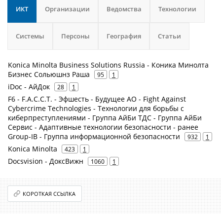
ИКТ
Организации
Ведомства
Технологии
Системы
Персоны
География
Статьи
Konica Minolta Business Solutions Russia - Коника Минолта
Бизнес Сольюшнз Раша
95
1
iDoc - АйДок
28
1
F6 - F.A.С.С.T. - Эфшесть - Будущее АО - Fight Against
Cybercrime Technologies - Технологии для борьбы с
киберпреступлениями - Группа АйБи ТДС - Группа АйБи
Сервис - Адаптивные технологии безопасности - ранее
Group-IB - Группа информационной безопасности
932
1
Konica Minolta
423
1
Docsvision - ДоксВижн
1060
1
КОРОТКАЯ ССЫЛКА