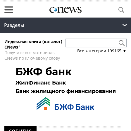
Разделы
Индексная книга (каталог)
CNews
*
Все категории
199165
▼
Получите все материалы
CNews по ключевому слову
БЖФ банк
ЖилФинанс Банк
Банк жилищного финансирования
СОБЫТИЯ