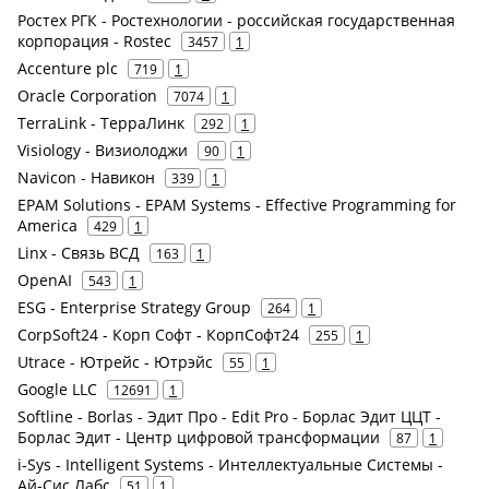
Ростех РГК - Ростехнологии - российская государственная
корпорация - Rostec
3457
1
Accenture plc
719
1
Oracle Corporation
7074
1
TerraLink - ТерраЛинк
292
1
Visiology - Визиолоджи
90
1
Navicon - Навикон
339
1
EPAM Solutions - EPAM Systems - Effective Programming for
America
429
1
Linx - Связь ВСД
163
1
OpenAI
543
1
ESG - Enterprise Strategy Group
264
1
CorpSoft24 - Корп Софт - КорпСофт24
255
1
Utrace - Ютрейс - Ютрэйс
55
1
Google LLC
12691
1
Softline - Borlas - Эдит Про - Edit Pro - Борлас Эдит ЦЦТ -
Борлас Эдит - Центр цифровой трансформации
87
1
i-Sys - Intelligent Systems - Интеллектуальные Системы -
Ай-Сис Лабс
51
1