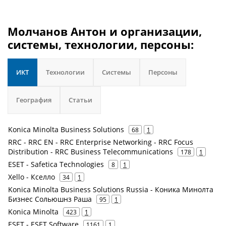
Молчанов Антон и организации,
системы, технологии, персоны:
ИКТ
Технологии
Системы
Персоны
География
Статьи
Konica Minolta Business Solutions
68
1
RRC - RRC EN - RRC Enterprise Networking - RRC Focus
Distribution - RRC Business Telecommunications
178
1
ESET - Safetica Technologies
8
1
Xello - Кселло
34
1
Konica Minolta Business Solutions Russia - Коника Минолта
Бизнес Сольюшнз Раша
95
1
Konica Minolta
423
1
ESET - ESET Software
1161
1