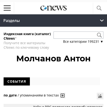
Разделы
Индексная книга (каталог)
CNews
*
Все категории
199231
▼
Получите все материалы
CNews по ключевому слову
Молчанов Антон
СОБЫТИЯ
по дате
/
упоминаниям в текстах
Xello и RRC подписали дистрибьюторское