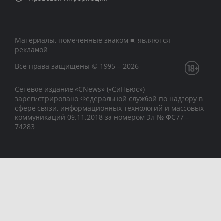
Материалы, помеченные знаком ■, являются
рекламой
Все права защищены © 1995 – 2026
Сетевое издание «CNews» («СиНьюс»)
зарегистрировано Федеральной службой по надзору в
сфере связи, информационных технологий и массовых
коммуникаций 09.11.2018 за номером Эл № ФС77 –
74283