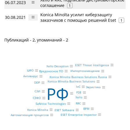
06.07.2023
соглашение
1
Konica Minolta усилит киберзащиту
30.08.2021
заказчиков с помощью решений Eset
1
Публикаций - 2, упоминаний - 2
ESET Threat Intelligence
Xello Deception
ЦФО
Импортозамещение
Вредоносное ПО
Антивирус
Konica Minolta Business Solutions Russia
Konica Minolta Business Solutions
DDP
РФ
IoC
Эвристика
СЗИ
FDE
Xello
СЗФО
RRC
Safetica Technologies
BPM
Konica Minolta
ESET Software
ESET Enterprise Inspector
Автоматизация процессов