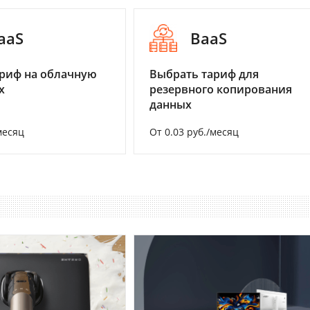
aaS
BaaS
риф на облачную
Выбрать тариф для
х
резервного копирования
данных
месяц
От 0.03 руб./месяц