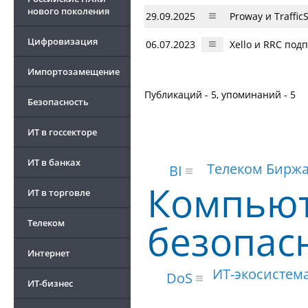
нового поколения
29.09.2025
Proway и Traffi
Цифровизация
06.07.2023
Xello и RRC по
Импортозамещение
Публикаций - 5, упоминаний - 5
Безопасность
ИТ в госсекторе
ИТ в банках
Телеком Бирж
BI
Компью
ИТ в торговле
безопас
Телеком
Интернет
ИТ-экосистем
DoS
ИТ-бизнес