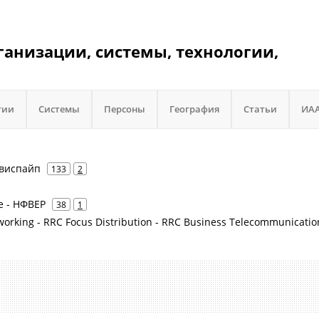
ганизации, системы, технологии,
гии
Системы
Персоны
География
Статьи
ИА
рвиспайп
133
2
e - НФВЕР
38
1
working - RRC Focus Distribution - RRC Business Telecommunicatio