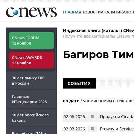
ГЛАВНАЯ
НОВОСТИ
АНАЛИТИКА
КО
Индексная книга (каталог) CNe
Получите все материалы CNews п
CNews FORUM
12 ноября
Багиров Ти
CNews AWARDS
12 ноября
30 лет рынку ERP
в России
СОБЫТИЯ
Главные
по дате
/
упоминаниям в текстах
ИТ-сценарии
2026
10 лет российского
02.06.2026
Продукты Cicad
бэкапа
02.03.2026
Proway и Servic
Российские ПАКи