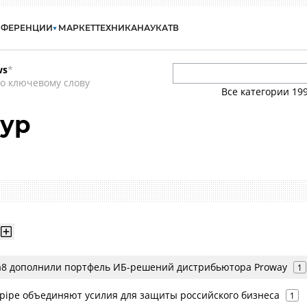
НФЕРЕНЦИИ
МАРКЕТ
ТЕХНИКА
НАУКА
ТВ
ws
*
о ключевому слову
Все категории
19
мур
a8 дополнили портфель ИБ-решений дистрибьютора Proway
1
epipe объединяют усилия для защиты российского бизнеса
1