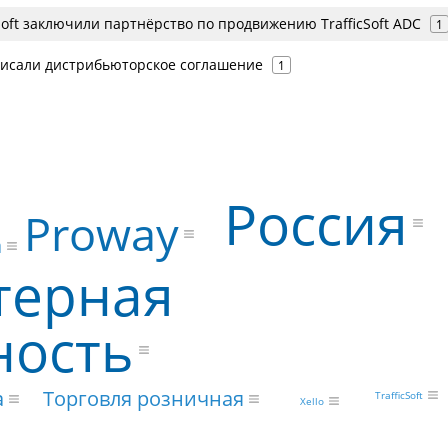
cSoft заключили партнёрство по продвижению TrafficSoft ADC
1
дписали дистрибьюторское соглашение
1
Россия
Proway
а
терная
ность
а
Торговля розничная
TrafficSoft
Xello