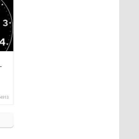
—
4913