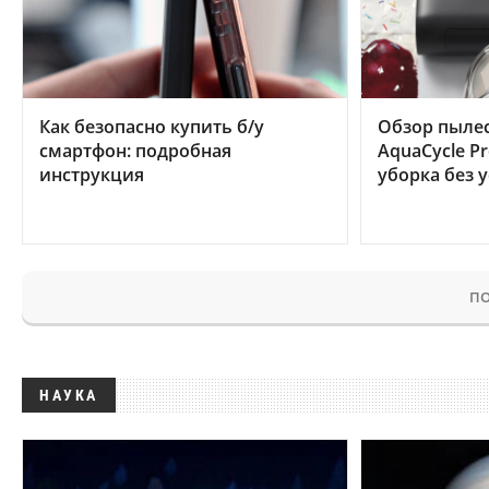
Как безопасно купить б/у
Обзор пылес
смартфон: подробная
AquaCycle Pr
инструкция
уборка без 
ПО
НАУКА