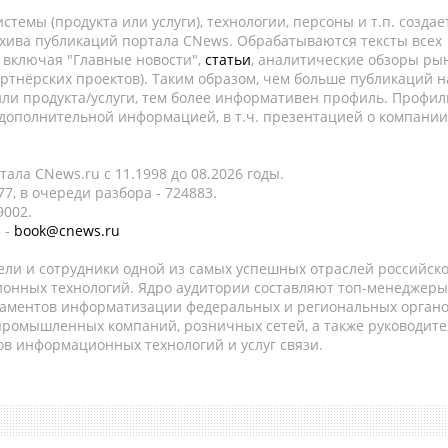
темы (продукта или услуги), технологии, персоны и т.п. создае
рхива публикаций портала CNews. Обрабатываются тексты всех
, включая "Главные новости",
статьи
, аналитические обзоры рын
ртнёрских проектов). Таким образом, чем больше публикаций н
ли продукта/услуги, тем более информативен профиль. Профил
 дополнительной информацией, в т.ч. презентацией о компании
ала CNews.ru c 11.1998 до 08.2026 годы.
7, в очереди разбора - 724883.
9002.
 -
book@cnews.ru
ели и сотрудники одной из самых успешных отраслей российск
онных технологий. Ядро аудитории составляют топ-менеджеры
таментов информатизации федеральных и региональных орган
 промышленных компаний, розничных сетей, а также руководите
в информационных технологий и услуг связи.