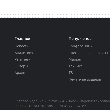
Главное
Популярное
Новости
Конференции
Аналитика
Специальные проекты
Рейтинги
Маркет
Обзоры
Техника
Архив
ТВ
Печатные издания
Сетевое издание «CNews» («СиНьюс») зарегистрирова
09.11.2018 за номером Эл № ФС77 – 74283