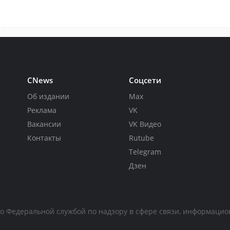
CNews
Соцсети
Об издании
Max
Реклама
VK
Вакансии
VK Видео
Контакты
Rutube
Telegram
Дзен
но Федеральной службой по надзору в сфере связи, информаци