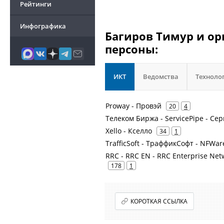
Рейтинги
Инфографика
Багиров Тимур и ор
персоны:
ИКТ
Ведомства
Техноло
Proway - Провэй
20
4
Телеком Биржа - ServicePipe - Се
Xello - Кселло
34
1
TrafficSoft - ТраффикСофт - NFWar
RRC - RRC EN - RRC Enterprise Net
178
1
КОРОТКАЯ ССЫЛКА