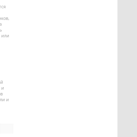
тся
ков,
а
ь
 или
ой
 и
ов
ли и