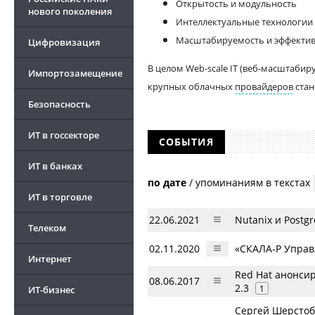
Открытость и модульность
нового поколения
Интеллектуальные технологии
Масштабируемость и эффекти
Цифровизация
В целом Web-scale IT (веб-масштаби
Импортозамещение
крупных облачных
провайдеров
стан
Безопасность
ИТ в госсекторе
СОБЫТИЯ
ИТ в банках
по дате
/
упоминаниям в текстах
ИТ в торговле
22.06.2021
Nutanix и Post
Телеком
02.11.2020
«СКАЛА-Р Управ
Интернет
Red Hat анонси
08.06.2017
2.3
1
ИТ-бизнес
Сергей Шерстоб