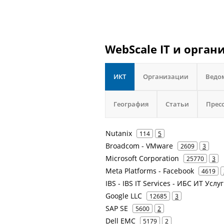
WebScale IT и орган
ИКТ
Организации
Ведо
География
Статьи
Прес
Nutanix
114
5
Broadcom - VMware
2609
3
Microsoft Corporation
25770
3
Meta Platforms - Facebook
4619
IBS - IBS IT Services - ИБС ИТ У
Google LLC
12685
3
SAP SE
5600
2
Dell EMC
5179
2