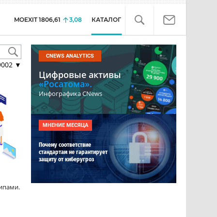
MOEXIT
1806,61
3,08
КАТАЛОГ
CNEWS ANALYTICS
9002
▼
Цифровые активы
«Росатома».
Инфографика CNews
МНЕНИЕ МЕСЯЦА
Почему соответствие
стандартам не гарантирует
защиту от киберугроз
ипами.