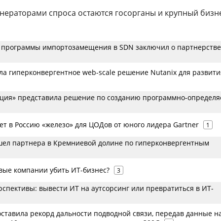
нераторами спроса остаются госорганы и крупный бизн
х программы импортозамещения в SDN заключил о партнерстве
ла гиперконвергентное web-scale решение Nutanix для развити
ция» представила решение по созданию программно-определя
ет в Россию «железо» для ЦОДов от юного лидера Gartner
1
шел партнера в Кремниевой долине по гиперконвергентным
вые компании убить ИТ-бизнес?
3
рспективы: вывести ИТ на аутсорсинг или превратиться в ИТ-
поставила рекорд дальности подводной связи, передав данные н