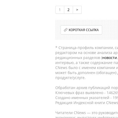
1
2
>
КОРОТКАЯ ССЫЛКА
* Страница-профиль компании, сис
редактором на основе анализа а
редакционных разделов (
новости
интервью, а также содержание па
CNews было с именем компании и
может быть дополнен (обогащен)
продукте/услуге.
Обработан архив публикаций порт
Ключевых фраз выявлено - 146269
Создано именных указателей - 19
Редакция Индексной книги CNews
Читатели CNews — это руководит
экономики: индустрии информаци