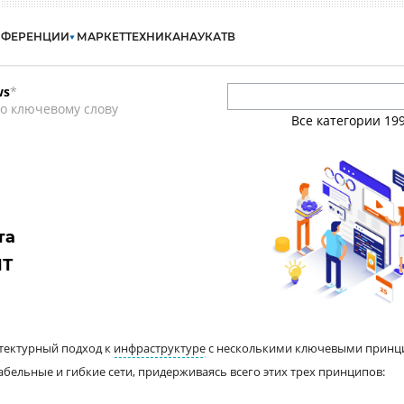
НФЕРЕНЦИИ
МАРКЕТ
ТЕХНИКА
НАУКА
ТВ
ws
*
о ключевому слову
Все категории
19
та
ИТ
итектурный подход к
инфраструктуре
с несколькими ключевыми принц
бельные и гибкие сети, придерживаясь всего этих трех принципов: