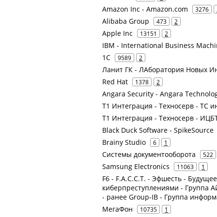
Amazon Inc - Amazon.com
3276
Alibaba Group
473
2
Apple Inc
13151
2
IBM - International Business Mach
1С
9589
2
Ланит ГК - ЛАборатория Новых И
Red Hat
1378
2
Angara Security - Angara Technolo
Т1 Интеграция - Техносерв - ТС и
Т1 Интеграция - Техносерв - ИЦ
Black Duck Software - SpikeSource
Brainy Studio
6
1
Системы документооборота
522
Samsung Electronics
11063
1
F6 - F.A.С.С.T. - Эфшесть - Будуще
киберпреступлениями - Группа А
- ранее Group-IB - Группа инфор
МегаФон
10735
1