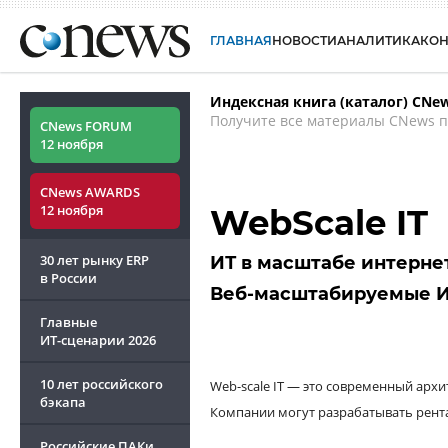
ГЛАВНАЯ
НОВОСТИ
АНАЛИТИКА
КО
Индексная книга (каталог) CNe
Получите все материалы CNews п
CNews FORUM
12 ноября
CNews AWARDS
12 ноября
WebScale IT
30 лет рынку ERP
ИТ в масштабе интерне
в России
Веб-масштабируемые 
Главные
ИТ-сценарии
2026
10 лет российского
Web-scale IT — это современный арх
бэкапа
Компании могут разрабатывать рента
Российские ПАКи