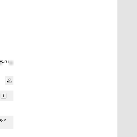
s.ru
1
age