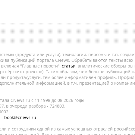
темы (продукта или услуги), технологии, персоны и т.п. создае
рхива публикаций портала CNews. Обрабатываются тексты всех
, включая "Главные новости",
статьи
, аналитические обзоры рын
ртнёрских проектов). Таким образом, чем больше публикаций н
ли продукта/услуги, тем более информативен профиль. Профил
 дополнительной информацией, в т.ч. презентацией о компании
ала CNews.ru c 11.1998 до 08.2026 годы.
7, в очереди разбора - 724803.
9002.
 -
book@cnews.ru
ели и сотрудники одной из самых успешных отраслей российск
онных технологий. Ядро аудитории составляют топ-менеджеры