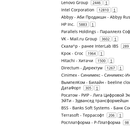
Lenovo Group
2446
1
Intel Corporation
12810
1
Abbyy - Аби Продакшн - Abbyy Russ
HP Inc.
5883
1
Parallels Holdings - Параллелз Со
VK - Mail.ru Group
3602
1
Скала^р - ранее InterLab IBS
289
Крок - Croc
1964
1
Hitachi - Хитачи
1500
1
Directum - Директум
1267
1
Cinimex - Синимекс - Синимекс-
ВымпелКом - Билайн - beeline clou
ДатаФорт
305
1
Росатом - РИР - Лига Цифровой Эк
ЭйТи - Эдвансед трансформейшн 
BSS - Banks Soft Systems - Банк С
Terrasoft - Террасофт
206
1
Росплатформа - Р-Платформа
98