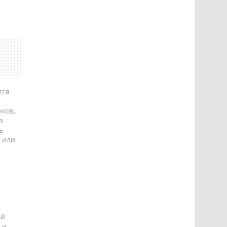
тся
ков,
а
ь
 или
ой
 и