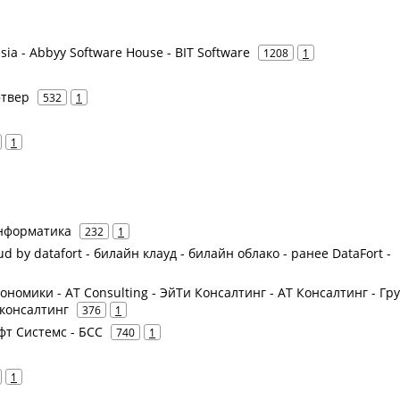
ia - Abbyy Software House - BIT Software
1208
1
фтвер
532
1
1
Информатика
232
1
d by datafort - билайн клауд - билайн облако - ранее DataFort -
ономики - AT Consulting - ЭйТи Консалтинг - АТ Консалтинг - Гр
консалтинг
376
1
офт Системс - БСС
740
1
1