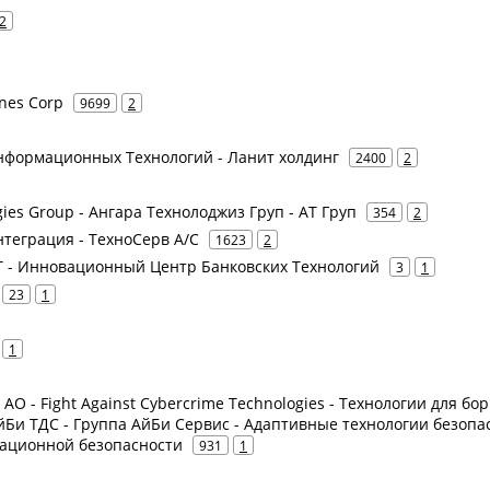
2
ines Corp
9699
2
нформационных Технологий - Ланит холдинг
2400
2
gies Group - Ангара Технолоджиз Груп - АТ Груп
354
2
нтеграция - ТехноСерв А/С
1623
2
БТ - Инновационный Центр Банковских Технологий
3
1
23
1
1
е АО - Fight Against Cybercrime Technologies - Технологии для бо
йБи ТДС - Группа АйБи Сервис - Адаптивные технологии безопа
мационной безопасности
931
1