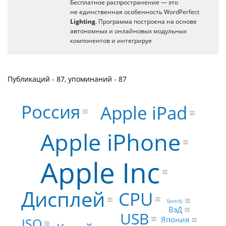
Бесплатное распространение — это
не единственная особенность WordPerfect
Lighting
. Программа построена на основе
автономных и онлайновых модульных
компонентов и интегрируе
Публикаций - 87, упоминаний - 87
Россия
Apple iPad
Apple iPhone
Apple Inc
Дисплей
CPU
Spotify
ВэД
USB
Япония
ISO