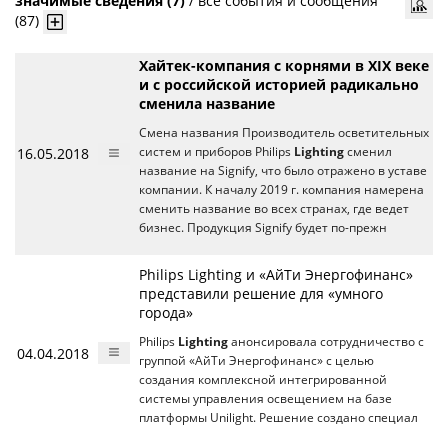
значимые сведения (7)
/
все события и сообщения
(87)
Хайтек-компания с корнями в XIX веке
и с российской историей радикально
сменила название
Смена названия Производитель осветительных
16.05.2018
систем и приборов Philips
Lighting
сменил
название на Signify, что было отражено в уставе
компании. К началу 2019 г. компания намерена
сменить название во всех странах, где ведет
бизнес. Продукция Signify будет по-прежн
Philips Lighting и «АйТи Энергофинанс»
представили решение для «умного
города»
Philips
Lighting
анонсировала сотрудничество с
04.04.2018
группой «АйТи Энергофинанс» с целью
создания комплексной интегрированной
системы управления освещением на базе
платформы Unilight. Решение создано специал