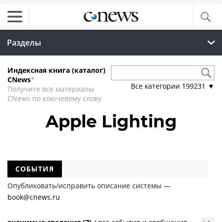
Разделы
Индексная книга (каталог)
CNews
*
Все категории
199231
▼
Получите все материалы
CNews по ключевому слову
Apple Lighting
СОБЫТИЯ
Опубликовать/исправить описание системы —
book@cnews.ru