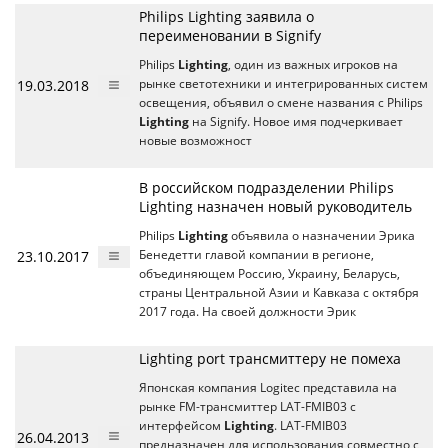
Philips Lighting заявила о
переименовании в Signify
Philips
Lighting
, один из важных игроков на
19.03.2018
рынке светотехники и интегрированных систем
освещения, объявил о смене названия с Philips
Lighting
на Signify. Новое имя подчеркивает
новые возможност
В российском подразделении Philips
Lighting назначен новый руководитель
Philips
Lighting
объявила о назначении Эрика
23.10.2017
Бенедетти главой компании в регионе,
объединяющем Россию, Украину, Беларусь,
cтраны Центральной Азии и Кавказа c октября
2017 года. На своей должности Эрик
Lighting port трансмиттеру не помеха
Японская компания Logitec представила на
рынке FM-трансмиттер LAT-FMIB03 с
интерфейсом
Lighting
. LAT-FMIB03
26.04.2013
предназначен для использования совместно с