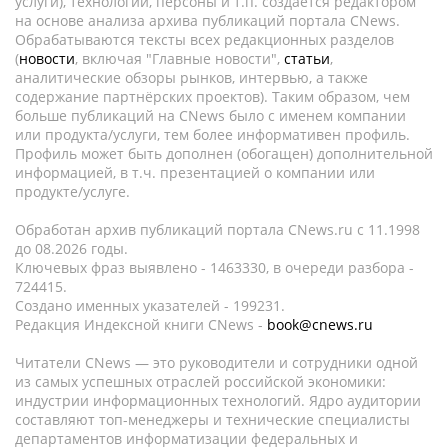
услуги), технологии, персоны и т.п. создается редактором
на основе анализа архива публикаций портала CNews.
Обрабатываются тексты всех редакционных разделов
(
новости
, включая "Главные новости",
статьи
,
аналитические обзоры рынков, интервью, а также
содержание партнёрских проектов). Таким образом, чем
больше публикаций на CNews было с именем компании
или продукта/услуги, тем более информативен профиль.
Профиль может быть дополнен (обогащен) дополнительной
информацией, в т.ч. презентацией о компании или
продукте/услуге.
Обработан архив публикаций портала CNews.ru c 11.1998
до 08.2026 годы.
Ключевых фраз выявлено - 1463330, в очереди разбора -
724415.
Создано именных указателей - 199231.
Редакция Индексной книги CNews -
book@cnews.ru
Читатели CNews — это руководители и сотрудники одной
из самых успешных отраслей российской экономики:
индустрии информационных технологий. Ядро аудитории
составляют топ-менеджеры и технические специалисты
департаментов информатизации федеральных и