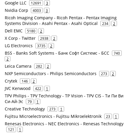
Google LLC
12691
3
Nvidia Corp
4003
3
Ricoh Imaging Company - Ricoh Pentax - Pentax Imaging
Systems Division - Asahi Pentax - Asahi Optical
234
2
Dell EMC
5180
2
X Corp - Twitter
2938
2
LG Electronics
3735
2
BSS - Banks Soft Systems - Банк Софт Системс - БСС
740
2
Leica Camera
282
2
NXP Semiconductors - Philips Semiconductors
273
2
Crytek
146
2
JVC Kenwood
422
1
TPV Philips - TPV Technology - TP Vision - TPV CIS - Ти Пи Ви
Си-Ай-Эс
79
1
Creative Technology
273
1
Fujitsu Microelectronics - Fujitsu Mikroelektronik
23
1
Renesas Electronics - NEC Electronics - Renesas Technology
121
1