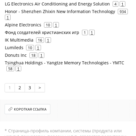
LG Electronics Air Conditioning and Energy Solution
4
1
Honor - Shenzhen Zhixin New Information Technology
934
1
Alpine Electronics
10
1
Фонд создателей христианских игр
1
1
IK Multimedia
16
1
Lumileds
10
1
Donuts Inc
18
1
Tsinghua Holdings - Yangtze Memory Technologies - YMTC
58
1
1
2
3
>
КОРОТКАЯ ССЫЛКА
* Страница-профиль компании, системы (продукта или