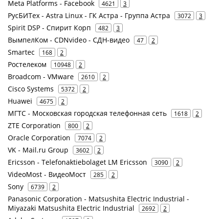
Meta Platforms - Facebook
4621
3
РусБИТех - Astra Linux - ГК Астра - Группа Астра
3072
3
Spirit DSP - Спирит Корп
482
3
ВымпелКом - CDNvideo - СДН-видео
47
2
Smartec
168
2
Ростелеком
10948
2
Broadcom - VMware
2610
2
Cisco Systems
5372
2
Huawei
4675
2
МГТС - Московская городская телефонная сеть
1618
2
ZTE Corporation
800
2
Oracle Corporation
7074
2
VK - Mail.ru Group
3602
2
Ericsson - Telefonaktiebolaget LM Ericsson
3090
2
VideoMost - ВидеоМост
285
2
Sony
6739
2
Panasonic Corporation - Matsushita Electric Industrial -
Miyazaki Matsushita Electric Industrial
2692
2