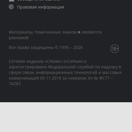
Правовая информация
Материалы, помеченные знаком ■, являются
рекламой
Все права защищены © 1995 – 2026
Сетевое издание «CNews» («СиНьюс»)
зарегистрировано Федеральной службой по надзору в
сфере связи, информационных технологий и массовых
коммуникаций 09.11.2018 за номером Эл № ФС77 –
74283