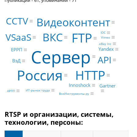
Публикаций - 61, упоминаний - 71
CCTV
Видеоконтент
FTP
ВКС
IDC
VSaaS
Vimeo
eBay Inc
Сервер
Yandex
ЕРРП
API
ВэД
Россия
HTTP
Innoshock
Gartner
ИТ-рынок труда
АРПП
ВсеИнструменты.ру
RTSP и организации, системы,
технологии, персоны: