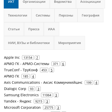
ИКТ
Организации
Ведомства
Ассоциации
Технологии
Системы
Персоны
География
Статьи
Пресса
ИАА
НИИ, ВУЗы и библиотеки
Мероприятия
Apple Inc
13154
7
АРМО ГК - АРМО-Системы
371
6
TrueConf - ТруКонф
453
5
АРМО ГК
185
4
Axis Communications - Аксис Коммуникейшнс
199
4
Dialogic Corp
93
3
Samsung Electronics
11064
3
Yandex - Яндекс
9215
3
Microsoft Corporation
25775
3