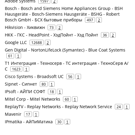
Adobe Systems
1597
2
Bosch - Bosch and Siemens Home Appliances Group - BSH
Hausgeräte - Bosch-Siemens Hausgeräte - BSHG - Robert
Bosch GmbH - БСХ бытовые приборы
497
2
Hikvision - Хиквижн
73
2
НКК - ГКС - HeadPoint - ХэдПойнт - Хэд Пойнт
36
2
Google LLC
12688
2
Gen Digital - NortonLifeLock (Symantec) - Blue Coat Systems
61
1
Т1 Интеграция - Техносерв - ТС интеграция - ТехноСерв А/
С
1623
1
Cisco Systems - Broadsoft UC
56
1
Sipnet - Сипнет
80
1
IPsoft - АЙПИ СОФТ
18
1
Mitel Corp - Mitel Networks
60
1
ReplayTV - Replay Networks - Replay Network Service
24
1
Mavenir
17
1
IPmatika - АйПиМатика
30
1