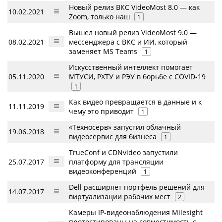
Новый релиз ВКС VideoMost 8.0 — как
10.02.2021
Zoom, только наш
1
Вышел новый релиз VideoMost 9.0 —
08.02.2021
мессенджера с ВКС и ИИ, который
заменяет MS Teams
1
Искусственный интеллект помогает
05.11.2020
МТУСИ, РХТУ и РЭУ в борьбе с COVID-19
1
Как видео превращается в данные и к
11.11.2019
чему это приводит
1
«Техносерв» запустил облачный
19.06.2018
видеосервис для бизнеса
1
TrueConf и CDNvideo запустили
25.07.2017
платформу для трансляции
видеоконференций
1
Dell расширяет портфель решений для
14.07.2017
виртуализации рабочих мест
2
Камеры IP-видеонаблюдения Milesight
протестированы на совместимость с