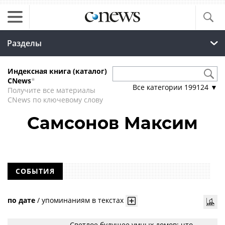
Разделы
Индексная книга (каталог)
CNews
*
Все категории
199124
▼
Получите все материалы
CNews по ключевому слову
Самсонов Максим
СОБЫТИЯ
по дате
/
упоминаниям в текстах
Светлое будущее умных домов: что