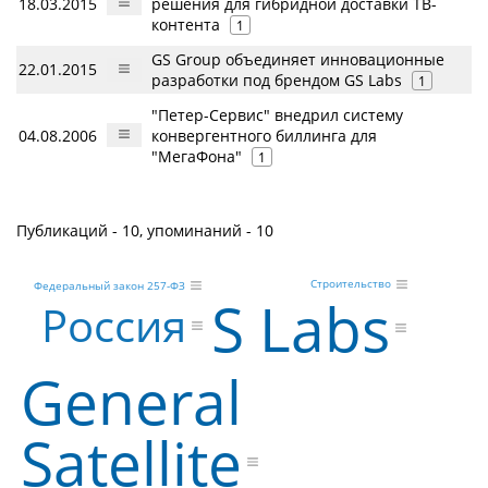
18.03.2015
решения для гибридной доставки ТВ-
контента
1
GS Group объединяет инновационные
22.01.2015
разработки под брендом GS Labs
1
"Петер-Сервис" внедрил систему
04.08.2006
конвергентного биллинга для
"МегаФона"
1
Публикаций - 10, упоминаний - 10
Строительство
Федеральный закон 257-ФЗ
S Labs
Россия
General
Satellite