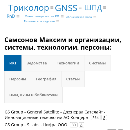
Триколор
GNSS
ШПД
RnD
Минэкономразвития РФ
Абонентская база
Техническое задание
Самсонов Максим и организации,
системы, технологии, персоны:
ИКТ
Ведомства
Технологии
Системы
Персоны
География
Статьи
НИИ, ВУЗы и библиотеки
GS Group - General Satellite - Дженерал Сателайт -
Инновационные технологии АО Концерн
364
8
GS Group - S Labs - Цифра ООО
30
8