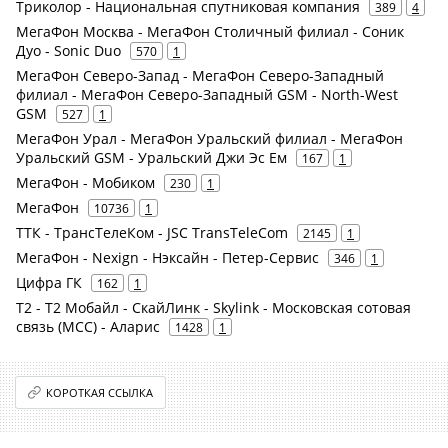
Триколор - Национальная спутниковая компания
389
4
МегаФон Москва - МегаФон Столичный филиал - Соник
Дуо - Sonic Duo
570
1
МегаФон Северо-Запад - МегаФон Северо-Западный
филиал - МегаФон Северо-Западный GSM - North-West
GSM
527
1
МегаФон Урал - МегаФон Уральский филиал - МегаФон
Уральский GSM - Уральский Джи Эс Ем
167
1
МегаФон - Мобиком
230
1
МегаФон
10736
1
ТТК - ТрансТелеКом - JSC TransTeleCom
2145
1
МегаФон - Nexign - Нэксайн - Петер-Сервис
346
1
Цифра ГК
162
1
Т2 - Т2 Мобайл - СкайЛинк - Skylink - Московская сотовая
связь (МСС) - Аларис
1428
1
КОРОТКАЯ ССЫЛКА