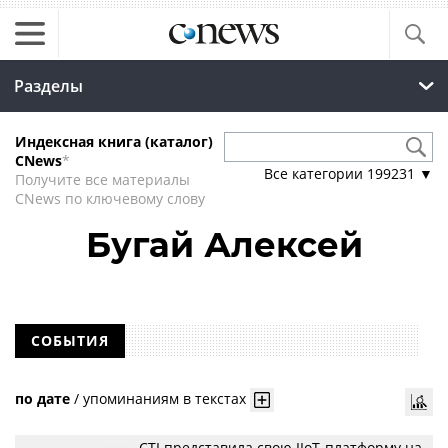
Разделы
Индексная книга (каталог)
CNews
*
Все категории
199231
▼
Получите все материалы
CNews по ключевому слову
Бугай Алексей
СОБЫТИЯ
по дате
/
упоминаниям в текстах
CTI представила свою IIoT-платформу на