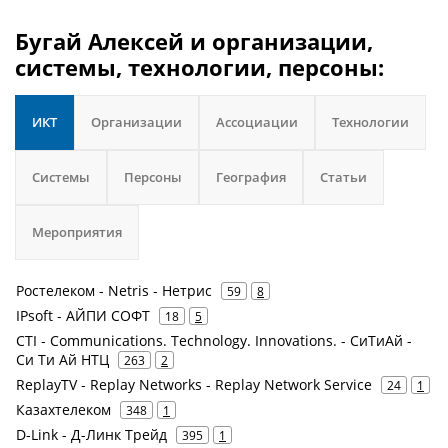
Бугай Алексей и организации,
системы, технологии, персоны:
ИКТ
Организации
Ассоциации
Технологии
Системы
Персоны
География
Статьи
Мероприятия
Ростелеком - Netris - Нетрис
59
8
IPsoft - АЙПИ СОФТ
18
5
CTI - Communications. Technology. Innovations. - СиТиАй -
Си Ти Ай НТЦ
263
2
ReplayTV - Replay Networks - Replay Network Service
24
1
Казахтелеком
348
1
D-Link - Д-Линк Трейд
395
1