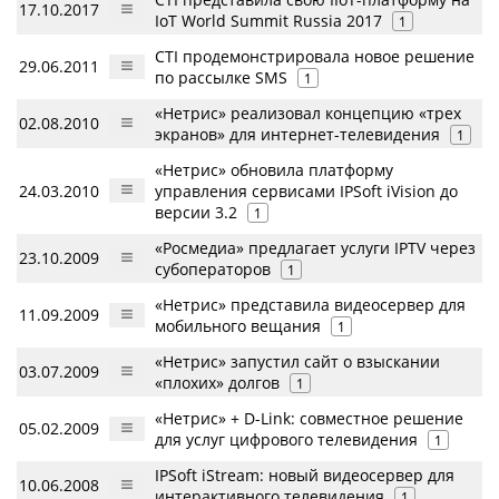
17.10.2017
IoT World Summit Russia 2017
1
CTI продемонстрировала новое решение
29.06.2011
по рассылке SMS
1
«Нетрис» реализовал концепцию «трех
02.08.2010
экранов» для интернет-телевидения
1
«Нетрис» обновила платформу
24.03.2010
управления сервисами IPSoft iVision до
версии 3.2
1
«Росмедиа» предлагает услуги IPTV через
23.10.2009
субоператоров
1
«Нетрис» представила видеосервер для
11.09.2009
мобильного вещания
1
«Нетрис» запустил сайт о взыскании
03.07.2009
«плохих» долгов
1
«Нетрис» + D-Link: совместное решение
05.02.2009
для услуг цифрового телевидения
1
IPSoft iStream: новый видеосервер для
10.06.2008
интерактивного телевидения
1