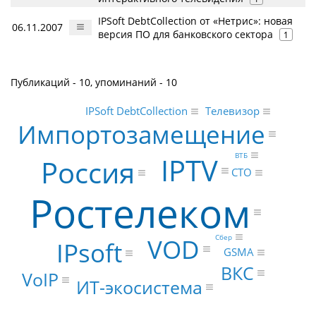
IPSoft DebtCollection от «Нетрис»: новая
06.11.2007
версия ПО для банковского сектора
1
Публикаций - 10, упоминаний - 10
IPSoft DebtCollection
Телевизор
Импортозамещение
ВТБ
IPTV
Россия
CTO
Ростелеком
Сбер
VOD
IPsoft
GSMA
ВКС
VoIP
ИТ-экосистема