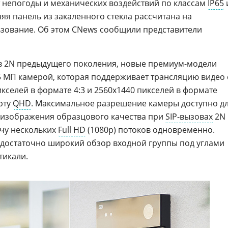
т непогоды и механических воздействий по классам
IP65
няя панель из закаленного стекла рассчитана на
ьзование. Об этом CNews сообщили представители
в 2N предыдущего поколения, новые премиум-модели
5 МП камерой, которая поддерживает трансляцию видео 
кселей в формате 4:3 и 2560х1440 пикселей в формате
арту
QHD
. Максимальное разрешение камеры доступно д
я изображения образцового качества при
SIP-вызовах
2N
чу нескольких
Full HD
(1080p) потоков одновременно.
 достаточно широкий обзор входной группы под углами
тикали.