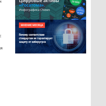
Цифровые активы
и
«Росатома».
Инфографика CNews
МНЕНИЕ МЕСЯЦА
с
Почему соответствие
стандартам не гарантирует
защиту от киберугроз
ля