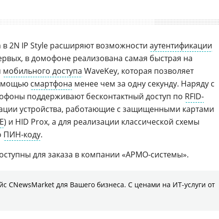
 в 2N IP Style расширяют возможности
аутентификации
первых, в домофоне реализована самая быстрая на
я
мобильного доступа
WaveKey, которая позволяет
помощью
смартфона
менее чем за одну секунду. Наряду с
офоны поддерживают бесконтактный доступ по
RFID-
кации устройства, работающие с защищенными картами
SE
) и HID Prox, а для реализации классической схемы
о
ПИН-коду
.
доступны для заказа в компании «АРМО-cистемы».
с CNewsMarket для Вашего бизнеса. С ценами на ИТ-услуги от