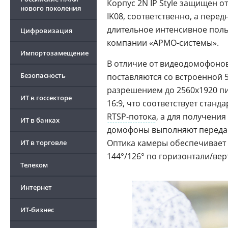
Корпус 2N IP Style защищен о
нового поколения
IK08, соответственно, а перед
длительное интенсивное пол
Цифровизация
компании «АРМО-cистемы».
Импортозамещение
В отличие от видеодомофоно
Безопасность
поставляются со встроенной 
разрешением до 2560x1920 пи
ИТ в госсекторе
16:9, что соответствует станд
RTSP-потока
, а для получени
ИТ в банках
домофоны выполняют переда
Оптика камеры обеспечивает
ИТ в торговле
144°/126° по горизонтали/вер
Телеком
Интернет
ИТ-бизнес