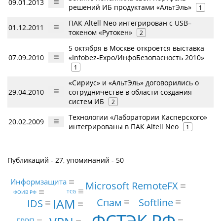
09.01.2013
решений ИБ продуктами «АльтЭль»
1
ПАК Altell Neo интегрирован с USB–
01.12.2011
токеном «Рутокен»
2
5 октября в Москве откроется выставка
07.09.2010
«Infobez-Expo/ИнфоБезопасность 2010»
1
«Сириус» и «АльтЭль» договорились о
29.04.2010
сотрудничестве в области создания
систем ИБ
2
Технологии «Лаборатории Касперского»
20.02.2009
интегрированы в ПАК Altell Neo
1
Публикаций - 27, упоминаний - 50
Информзащита
Microsoft RemoteFX
TCG
ФОИВ РФ
IAM
Спам
Softline
IDS
ФСТЭК РФ