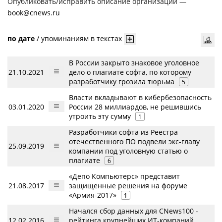
Опубликовать/исправить описание организации —
book@cnews.ru
по дате
/
упоминаниям в текстах
В России закрыто знаковое уголовное
21.10.2021
дело о плагиате софта, по которому
разработчику грозила тюрьма
5
Власти вкладывают в кибербезопасность
03.01.2020
России 28 миллиардов, не решившись
утроить эту сумму
1
Разработчики софта из Реестра
отечественного ПО подвели экс-главу
25.09.2019
компании под уголовную статью о
плагиате
6
«Депо Компьютерс» представит
21.08.2017
защищенные решения на форуме
«Армия-2017»
1
Начался сбор данных для CNews100 -
12.02.2016
рейтинга крупнейших ИТ-компаний