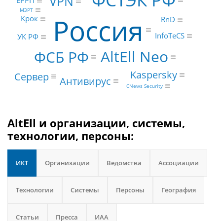
VPN
ЕРРП
МЭРТ
Россия
Крок
RnD
InfoTeCS
УК РФ
AltEll Neo
ФСБ РФ
Kaspersky
Сервер
Антивирус
CNews Security
AltEll и организации, системы,
технологии, персоны:
ИКТ
Организации
Ведомства
Ассоциации
Технологии
Системы
Персоны
География
Статьи
Пресса
ИАА