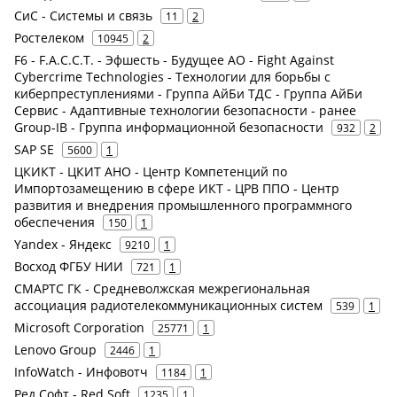
СиС - Системы и связь
11
2
Ростелеком
10945
2
F6 - F.A.С.С.T. - Эфшесть - Будущее АО - Fight Against
Cybercrime Technologies - Технологии для борьбы с
киберпреступлениями - Группа АйБи ТДС - Группа АйБи
Сервис - Адаптивные технологии безопасности - ранее
Group-IB - Группа информационной безопасности
932
2
SAP SE
5600
1
ЦКИКТ - ЦКИТ АНО - Центр Компетенций по
Импортозамещению в сфере ИКТ - ЦРВ ППО - Центр
развития и внедрения промышленного программного
обеспечения
150
1
Yandex - Яндекс
9210
1
Восход ФГБУ НИИ
721
1
СМАРТС ГК - Средневолжская межрегиональная
ассоциация радиотелекоммуникационных систем
539
1
Microsoft Corporation
25771
1
Lenovo Group
2446
1
InfoWatch - Инфовотч
1184
1
Ред Софт - Red Soft
1235
1