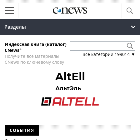
Разделы
Индексная книга (каталог)
CNews
*
Все категории
199014
▼
Получите все материалы
CNews по ключевому слову
AltEll
АльтЭль
СОБЫТИЯ