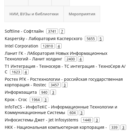
НИИ, ВУЗы и библиотеки
Мероприятия
Softline - Софтлайн
3741
7
Kaspersky - Лаборатория Касперского
5655
5
Intel Corporation
12810
4
Ланит ГК - ЛАборатория Новых Информационных
Технологий - Ланит холдинг
2400
4
Т1 Интеграция - Техносерв - ТС интеграция - ТехноСерв А/
С
1623
4
Ростех РГК - Ростехнологии - российская государственная
корпорация - Rostec
3457
3
Информзащита
940
3
Крок - Croc
1964
3
InfoTeCS - ИнфоТеКС - Информационные Технологии и
Коммуникационные Системы
604
3
Инфосистемы Джет - Jet Infosystems
1440
3
НКК - Национальная компьютерная корпорация -
339
3