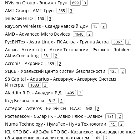
NVision Group - Энвижн Груп
699
3
AMT Group - АМТ-Груп
365
3
Эшелон НПО
150
3
RayCom Wireless - Скандинавский Дом
15
3
AMD - Advanced Micro Devices
4640
2
РусБИТех - Astra Linux - ГК Астра - Группа Астра
3067
2
Актив - Актив-софт - Актив Технологии - Рутокен - Rutoken -
Aktiv.Consulting
381
2
Acronis - Акронис
489
2
УЦСБ - Уральский центр систем безопасности
125
2
S8 Capital - Aquarius - Аквариус - Аквариус Системз
Интеграл
1083
2
Aladdin R.D. - Аладдин Р.Д.
495
2
Код Безопасности
812
2
Астерос - Asteros - Би-Эй-Си - B.A.C
648
2
Ростелеком - Сόлар ГК - Элвис-Плюс - Элвис+
181
2
Numa Technology - НумаТех - Нума Технологии
15
2
ICL КПО ВС - АйСиЭл КПО ВС - Казанское производственное
объединение вычислительных систем
161
2