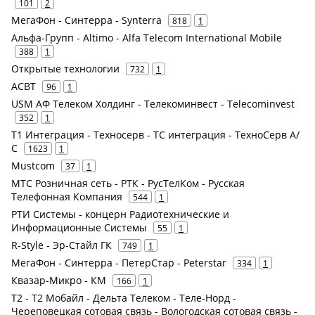
101
2
МегаФон - Синтерра - Synterra
818
1
Альфа-Групп - Altimo - Alfa Telecom International Mobile
388
1
Открытые технологии
732
1
АСВТ
96
1
USM АФ Телеком Холдинг - Телекоминвест - Telecominvest
352
1
Т1 Интеграция - Техносерв - ТС интеграция - ТехноСерв А/
С
1623
1
Mustcom
37
1
МТС Розничная сеть - РТК - РусТелКом - Русская
Телефонная Компания
544
1
РТИ Системы - концерн Радиотехнические и
Информационные Системы
55
1
R-Style - Эр-Стайл ГК
749
1
МегаФон - Синтерра - ПетерСтар - Peterstar
334
1
Квазар-Микро - КМ
166
1
Т2 - Т2 Мобайл - Дельта Телеком - Теле-Норд -
Череповецкая сотовая связь - Вологодская сотовая связь -