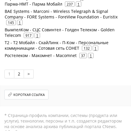
Парма-НМТ - Парма Мобайл
237
1
BAE Systems - Marconi - Wireless Telegraph & Signal
Company - FORE Systems - ForeView Foundation - Euristix
145
1
ВымпелКом - СЦС Совинтел - Голден Телеком - Golden
Telecom
917
1
Т2 - Т2 Мобайл - СкайЛинк - П-Ком - Персональные
коммуникации - Сотовая сеть СОНЕТ
132
1
Ростелеком - Макомнет - Macomnet
37
1
1
2
>
КОРОТКАЯ ССЫЛКА
* Страница-профиль компании, системы (продукта или
услуги), технологии, персоны и т.п. создается редактором
на основе анализа архива публикаций портала CNews.