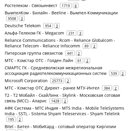
Ростелеком - Связьинвест
1719
4
ВымпелКом - Билайн - Beeline - Вымпел-Коммуникации
9508
3
Deutsche Telekom
954
3
Альфа-Телеком ГК - Megacom
231
3
Reliance Communications - Rcom - Reliance Globalcom -
Reliance Telecom - Reliance Infocomm
89
2
Питерская группа связистов
441
2
МТС - Комстар ОТС - Голден Лайн
61
2
СМАРТС ГК - Средневолжская межрегиональная
ассоциация радиотелекоммуникационных систем
539
2
Microsoft Corporation
25773
2
МТС - Комстар ОТС Директ - ранее МТУ-Интел
384
2
Т2 - Т2 Мобайл - СкайЛинк - Skylink - Московская сотовая
связь (МСС) - Аларис
1428
2
АФК Система - МТС Индия - MTS India - Mobile TeleSystems
India - SSTL - Sistema Shyam Teleservices - Shyam Telelink
195
2
Bitel - Бител - МобиКард - сотовый оператор Киргизии