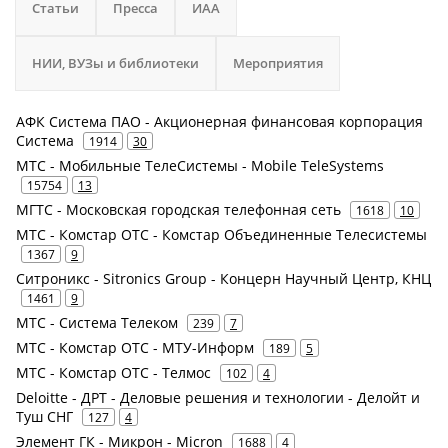
Статьи
Пресса
ИАА
НИИ, ВУЗы и библиотеки
Мероприятия
АФК Система ПАО - Акционерная финансовая корпорация
Система
1914
30
МТС - Мобильные ТелеСистемы - Mobile TeleSystems
15754
13
МГТС - Московская городская телефонная сеть
1618
10
МТС - Комстар ОТС - Комстар Объединенные Телесистемы
1367
9
Ситроникс - Sitronics Group - Концерн Научный Центр, КНЦ
1461
9
МТС - Система Телеком
239
7
МТС - Комстар ОТС - МТУ-Информ
189
5
МТС - Комстар ОТС - Телмос
102
4
Deloitte - ДРТ - Деловые решения и технологии - Делойт и
Туш СНГ
127
4
Элемент ГК - Микрон - Micron
1688
4