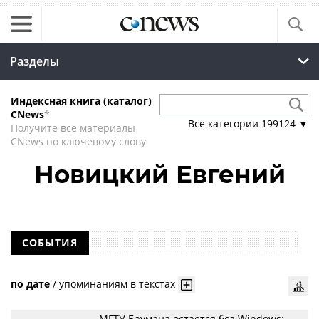
Разделы
Индексная книга (каталог)
CNews
*
Все категории
199124
▼
Получите все материалы
CNews по ключевому слову
Новицкий Евгений
СОБЫТИЯ
по дате
/
упоминаниям в текстах
МГТУ Баумана остается без Windows: