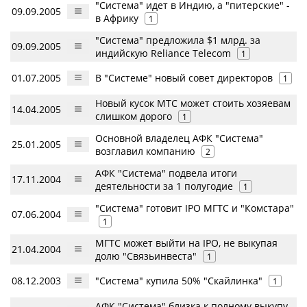
"Система" идет в Индию, а "питерские" -
09.09.2005
в Африку
1
"Система" предложила $1 млрд. за
09.09.2005
индийскую Reliance Telecom
1
01.07.2005
В "Системе" новый совет директоров
1
Новый кусок МТС может стоить хозяевам
14.04.2005
слишком дорого
1
Основной владелец АФК "Система"
25.01.2005
возглавил компанию
2
АФК "Система" подвела итоги
17.11.2004
деятельности за 1 полугодие
1
"Система" готовит IPO МГТС и "Комстара"
07.06.2004
1
МГТС может выйти на IPO, не выкупая
21.04.2004
долю "Связьинвеста"
1
08.12.2003
"Система" купила 50% "Скайлинка"
1
АФК "Система" близка к полному выкупу