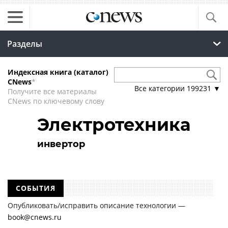
Разделы
Индексная книга (каталог)
CNews
*
Все категории
199231
▼
Получите все материалы
CNews по ключевому слову
Электротехника
инвертор
СОБЫТИЯ
Опубликовать/исправить описание технологии —
book@cnews.ru