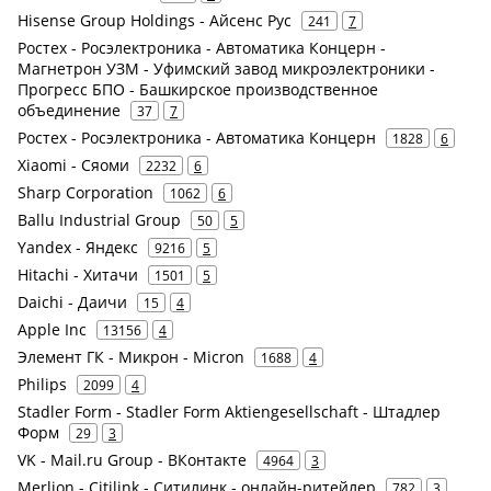
Hisense Group Holdings - Айсенс Рус
241
7
Ростех - Росэлектроника - Автоматика Концерн -
Магнетрон УЗМ - Уфимский завод микроэлектроники -
Прогресс БПО - Башкирское производственное
объединение
37
7
Ростех - Росэлектроника - Автоматика Концерн
1828
6
Xiaomi - Сяоми
2232
6
Sharp Corporation
1062
6
Ballu Industrial Group
50
5
Yandex - Яндекс
9216
5
Hitachi - Хитачи
1501
5
Daichi - Даичи
15
4
Apple Inc
13156
4
Элемент ГК - Микрон - Micron
1688
4
Philips
2099
4
Stadler Form - Stadler Form Aktiengesellschaft - Штадлер
Форм
29
3
VK - Mail.ru Group - ВКонтакте
4964
3
Merlion - Citilink - Ситилинк - онлайн-ритейлер
782
3