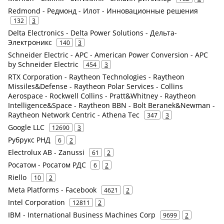
Redmond - Редмонд - Илот - Инновационные решения
132
3
Delta Electronics - Delta Power Solutions - Дельта-
Электроникс
140
3
Schneider Electric - APC - American Power Conversion - APC
by Schneider Electric
454
3
RTX Corporation - Raytheon Technologies - Raytheon
Missiles&Defense - Raytheon Polar Services - Collins
Aerospace - Rockwell Collins - Pratt&Whitney - Raytheon
Intelligence&Space - Raytheon BBN - Bolt Beranek&Newman -
Raytheon Network Centric - Athena Tec
347
3
Google LLC
12690
3
Рубрукс РНД
6
2
Electrolux AB - Zanussi
61
2
Росатом - Росатом РДС
6
2
Riello
10
2
Meta Platforms - Facebook
4621
2
Intel Corporation
12811
2
IBM - International Business Machines Corp
9699
2