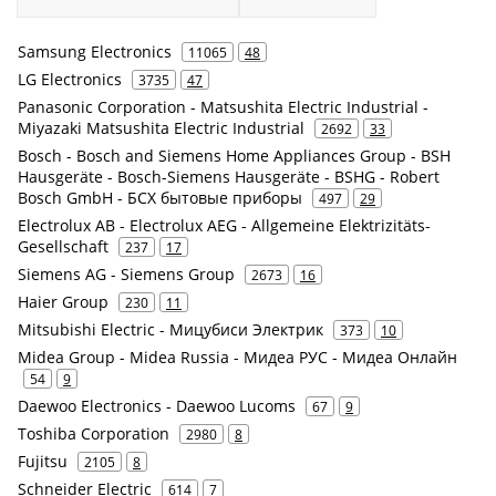
Samsung Electronics
11065
48
LG Electronics
3735
47
Panasonic Corporation - Matsushita Electric Industrial -
Miyazaki Matsushita Electric Industrial
2692
33
Bosch - Bosch and Siemens Home Appliances Group - BSH
Hausgeräte - Bosch-Siemens Hausgeräte - BSHG - Robert
Bosch GmbH - БСХ бытовые приборы
497
29
Electrolux AB - Electrolux AEG - Allgemeine Elektrizitäts-
Gesellschaft
237
17
Siemens AG - Siemens Group
2673
16
Haier Group
230
11
Mitsubishi Electric - Мицубиси Электрик
373
10
Midea Group - Midea Russia - Мидеа РУС - Мидеа Онлайн
54
9
Daewoo Electronics - Daewoo Lucoms
67
9
Toshiba Corporation
2980
8
Fujitsu
2105
8
Schneider Electric
614
7