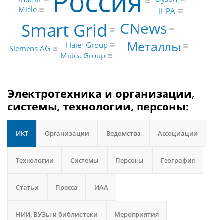
Россия
Miele
IHPA
CNews
Smart Grid
Металлы
Haier Group
Siemens AG
Midea Group
Электротехника и организации,
системы, технологии, персоны:
ИКТ
Организации
Ведомства
Ассоциации
Технологии
Системы
Персоны
География
Статьи
Пресса
ИАА
НИИ, ВУЗы и библиотеки
Мероприятия