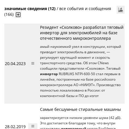
значимые сведения (12)
/
все события и сообщения
(166)
Резидент «Сколково» разработал тяговый
инвертор для электромобилей на базе
отечественного микроконтроллера
амый наукоемкий узел в конструкции, который
приводит электромобиль в движение, —
регулирует крутящий момент и скорость
20.04.2023
транспортного средства. Об этом CNews
сообщили представители «Сколково». Тяговый
инвертор
RUBRUKS NTPI-600-50 стал первым в
линейке, построенным на базе российского
микроконтроллера АО «НИИЭТ». Производство
полностью локализовано в России: от
компонентной базы и ПО до изгот
Самые бесшумные стиральные машины
характеризуется низким уровнем шума (42 дБ).
Это достигается благодаря тому, что внутри
28.02.2019
установлен
инверторный
мотор EcoSilence