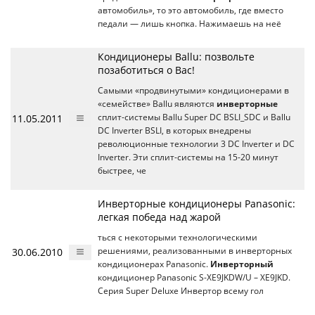
автомобиль», то это автомобиль, где вместо
педали — лишь кнопка. Нажимаешь на неё
Кондиционеры Ballu: позвольте
позаботиться о Вас!
Самыми «продвинутыми» кондиционерами в
«семействе» Ballu являются
инверторные
11.05.2011
сплит-системы Ballu Super DC BSLI_SDC и Ballu
DC Inverter BSLI, в которых внедрены
революционные технологии 3 DC Inverter и DC
Inverter. Эти сплит-системы на 15-20 минут
быстрее, че
Инверторные кондиционеры Panasonic:
легкая победа над жарой
ться с некоторыми технологическими
30.06.2010
решениями, реализованными в инверторных
кондиционерах Panasonic.
Инверторный
кондиционер Panasonic S-XE9JKDW/U – XE9JKD.
Серия Super Deluxe Инвертор всему гол