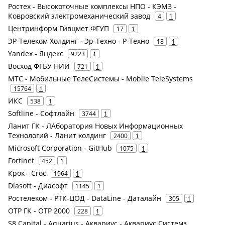
Ростех - Высокоточные комплексы НПО - КЭМЗ -
Ковровский электромеханический завод
4
1
Центринформ Гивцмет ФГУП
17
1
ЭР-Телеком Холдинг - Эр-Техно - Р-Техно
18
1
Yandex - Яндекс
9223
1
Восход ФГБУ НИИ
721
1
МТС - Мобильные ТелеСистемы - Mobile TeleSystems
15764
1
ИКС
538
1
Softline - Софтлайн
3744
1
Ланит ГК - ЛАборатория Новых Информационных
Технологий - Ланит холдинг
2400
1
Microsoft Corporation - GitHub
1075
1
Fortinet
452
1
Крок - Croc
1964
1
Diasoft - Диасофт
1145
1
Ростелеком - РТК-ЦОД - DataLine - Даталайн
305
1
ОТР ГК - ОТР 2000
228
1
S8 Capital - Aquarius - Аквариус - Аквариус Системз