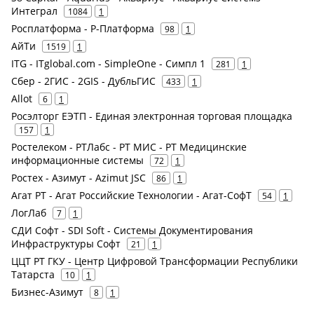
Интеграл
1084
1
Росплатформа - Р-Платформа
98
1
АйТи
1519
1
ITG - ITglobal.com - SimpleOne - Симпл 1
281
1
Сбер - 2ГИС - 2GIS - ДубльГИС
433
1
Allot
6
1
Росэлторг ЕЭТП - Единая электронная торговая площадка
157
1
Ростелеком - РТЛабс - РТ МИС - РТ Медицинские
информационные системы
72
1
Ростех - Азимут - Azimut JSC
86
1
Агат РТ - Агат Российские Технологии - Агат-СофТ
54
1
ЛогЛаб
7
1
СДИ Софт - SDI Soft - Системы Документирования
Инфраструктуры Софт
21
1
ЦЦТ РТ ГКУ - Центр Цифровой Трансформации Республики
Татарста
10
1
Бизнес-Азимут
8
1