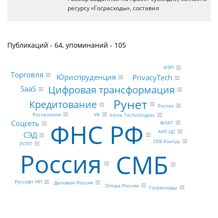
ресурсу «Госрасходы», составил
Публикаций - 64, упоминаний - 105
ИЭП
Торговля
Юриспруденция
PrivacyTech
Цифровая трансформация
SaaS
Рунет
Кредитование
Ростех
Ростелеком
VK
Inline Technologies
ФНС РФ
Соцсеть
ФЛАТ
АНТ-ЦС
СЭД
СКБ Контур
РСПП
Россия
СМБ
Руссофт НП
Деловая Россия
Опора России
Госрасходы