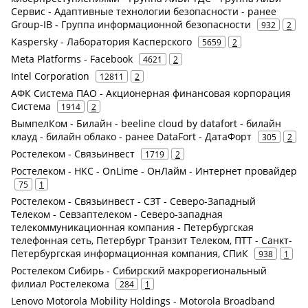
Сервис - Адаптивные технологии безопасности - ранее
Group-IB - Группа информационной безопасности
932
2
Kaspersky - Лаборатория Касперского
5659
2
Meta Platforms - Facebook
4621
2
Intel Corporation
12811
2
АФК Система ПАО - Акционерная финансовая корпорация
Система
1914
2
ВымпелКом - Билайн - beeline cloud by datafort - билайн
клауд - билайн облако - ранее DataFort - ДатаФорт
305
2
Ростелеком - Связьинвест
1719
2
Ростелеком - НКС - OnLime - ОнЛайм - Интернет провайдер
75
1
Ростелеком - Связьинвест - СЗТ - Северо-Западный
Телеком - Севзаптелеком - Северо-западная
телекоммуникационная компания - Петербургская
телефонная сеть, Петербург Транзит Телеком, ПТТ - Санкт-
Петербургская информационная компания, СПиК
938
1
Ростелеком Сибирь - Сибирский макрорегиональный
филиал Ростелекома
284
1
Lenovo Motorola Mobility Holdings - Motorola Broadband