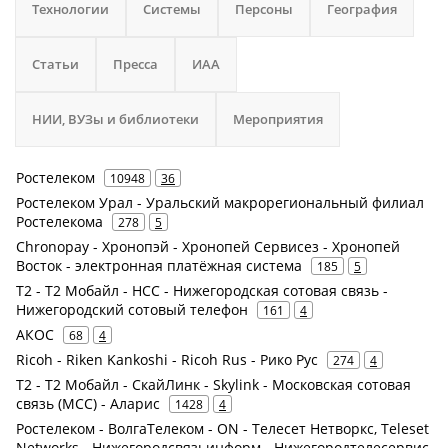
Технологии
Системы
Персоны
География
Статьи
Пресса
ИАА
НИИ, ВУЗы и библиотеки
Мероприятия
Ростелеком
10948
36
Ростелеком Урал - Уральский макрорегиональный филиал
Ростелекома
278
5
Chronopay - Хронопэй - Хронопей Сервисез - Хронопей
Восток - электронная платёжная система
185
5
Т2 - Т2 Мобайл - НСС - Нижегородская сотовая связь -
Нижегородский сотовый телефон
161
4
АКОС
68
4
Ricoh - Riken Kankoshi - Ricoh Rus - Рико Рус
274
4
Т2 - Т2 Мобайл - СкайЛинк - Skylink - Московская сотовая
связь (МСС) - Аларис
1428
4
Ростелеком - ВолгаТелеком - ON - Телесет Нетворкс, Teleset
Networks - Нижегородсвязьинформ - Нижегородтелесервис