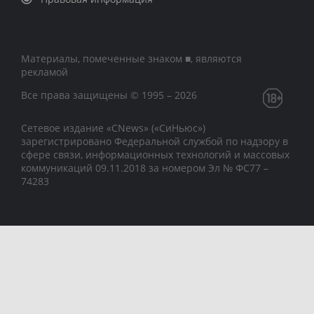
Материалы, помеченные знаком ■, являются
рекламой
Все права защищены © 1995 – 2026
Сетевое издание «CNews» («СиНьюс»)
зарегистрировано Федеральной службой по надзору в
сфере связи, информационных технологий и массовых
коммуникаций 09.11.2018 за номером Эл № ФС77 –
74283