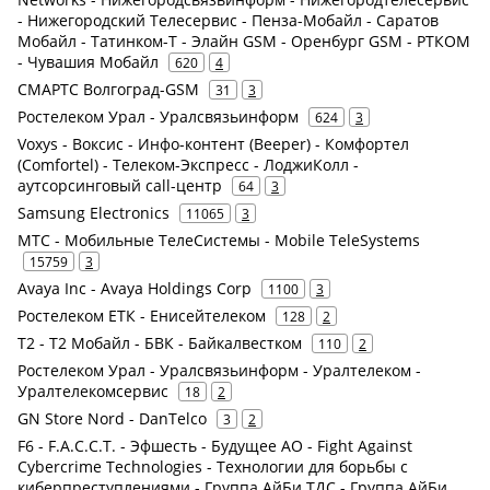
- Нижегородский Телесервис - Пенза-Мобайл - Саратов
Мобайл - Татинком-Т - Элайн GSM - Оренбург GSM - РТКОМ
- Чувашия Мобайл
620
4
СМАРТС Волгоград-GSM
31
3
Ростелеком Урал - Уралсвязьинформ
624
3
Voxys - Воксис - Инфо-контент (Beeper) - Комфортел
(Comfortel) - Телеком-Экспресс - ЛоджиКолл -
аутсорсинговый call-центр
64
3
Samsung Electronics
11065
3
МТС - Мобильные ТелеСистемы - Mobile TeleSystems
15759
3
Avaya Inc - Avaya Holdings Corp
1100
3
Ростелеком ЕТК - Енисейтелеком
128
2
Т2 - Т2 Мобайл - БВК - Байкалвестком
110
2
Ростелеком Урал - Уралсвязьинформ - Уралтелеком -
Уралтелекомсервис
18
2
GN Store Nord - DanTelco
3
2
F6 - F.A.С.С.T. - Эфшесть - Будущее АО - Fight Against
Cybercrime Technologies - Технологии для борьбы с
киберпреступлениями - Группа АйБи ТДС - Группа АйБи