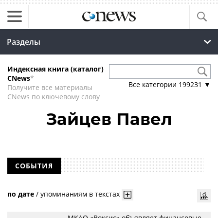
Разделы
Индексная книга (каталог)
CNews
*
Все категории
199231
▼
Получите все материалы
CNews по ключевому слову
Зайцев Павел
СОБЫТИЯ
по дате
/
упоминаниям в текстах
МКАО «Воксис» объявляет финансовые