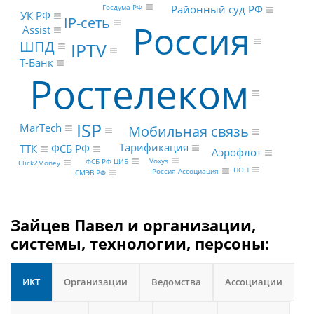
Госдума РФ
Районный суд РФ
УК РФ
IP-сеть
Россия
Assist
ШПД
IPTV
Т-Банк
Ростелеком
ISP
MarTech
Мобильная связь
Тарификация
ТТК
ФСБ РФ
Аэрофлот
Voxys
ФСБ РФ ЦИБ
Click2Money
НОП
Россия Ассоциация
СМЭВ РФ
Зайцев Павел и организации,
системы, технологии, персоны:
ИКТ
Организации
Ведомства
Ассоциации