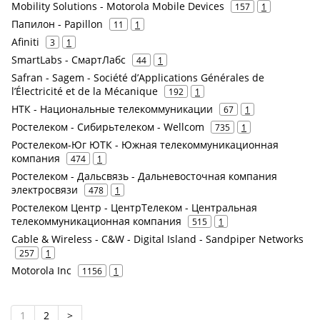
Mobility Solutions - Motorola Mobile Devices
157
1
Папилон - Papillon
11
1
Afiniti
3
1
SmartLabs - СмартЛабс
44
1
Safran - Sagem - Société d’Applications Générales de
l’Électricité et de la Mécanique
192
1
НТК - Национальные телекоммуникации
67
1
Ростелеком - Сибирьтелеком - Wellcom
735
1
Ростелеком-Юг ЮТК - Южная телекоммуникационная
компания
474
1
Ростелеком - Дальсвязь - Дальневосточная компания
электросвязи
478
1
Ростелеком Центр - ЦентрТелеком - Центральная
телекоммуникационная компания
515
1
Cable & Wireless - C&W - Digital Island - Sandpiper Networks
257
1
Motorola Inc
1156
1
1
2
>