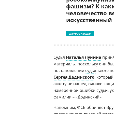
фашизм? К как
человечество в
искусственный
ЦИФРОВИЗАЦИЯ
Судья
Наталья Лунина
приня
материалы, поскольку они бы
постановлении
судья
также п
Сергея Дадинского
, который
анкету не нашел, однако защи
намеренной ошибки судьи, у
фамилии – «Додинский».
Напомним, ФСБ обвиняет Вруб