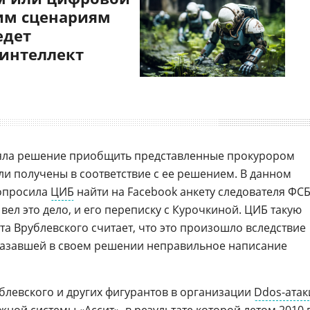
им сценариям
едет
 интеллект
ла решение приобщить представленные прокурором
ли получены в соответствие с ее решением. В данном
опросила
ЦИБ
найти на Facebook анкету следователя ФС
 вел это дело, и его переписку с Курочкиной. ЦИБ такую
та Врублевского считает, что это произошло вследствие
казавшей в своем решении неправильное написание
левского и других фигурантов в организации
Ddos-атак