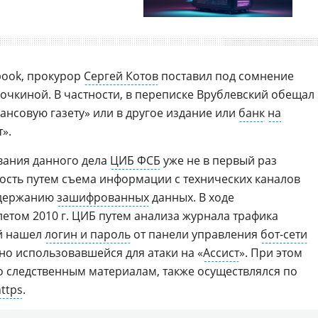
book, прокурор
Сергей Котов
поставил под сомнение
очкиной. В частности, в переписке Врублевский обещал
нансовую газету» или в другое издание или
банк
на
».
ования данного дела
ЦИБ ФСБ
уже не в первый раз
сть путем съема информации с технических каналов
содержанию
зашифрованных
данных. В ходе
летом 2010 г. ЦИБ путем анализа журнала трафика
й нашел
логин и пароль
от панели управления
бот-сети
но использовавшейся для атаки на «
Ассист
». При этом
но следственным материалам, также осуществлялся по
ttps
.