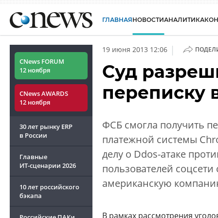
ГЛАВНАЯ
НОВОСТИ
АНАЛИТИКА
КО
|
19 июня 2013 12:06
ПОДЕЛ
CNews FORUM
Суд разреш
12 ноября
переписку 
CNews AWARDS
12 ноября
ФСБ смогла получить пе
30 лет рынку ERP
в России
платежной системы Chr
делу о Ddos-атаке прот
Главные
ИТ-сценарии
2026
пользователей соцсети
американскую компани
10 лет российского
бэкапа
В рамках рассмотрения
уголо
Российские ПАКи