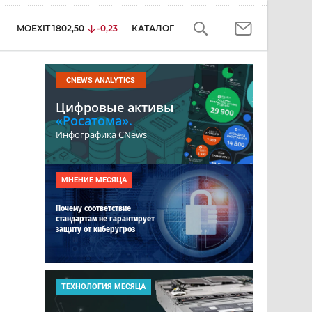
MOEXIT
1802,50
-0,23
КАТАЛОГ
CNEWS ANALYTICS
Цифровые активы
«Росатома».
Инфографика CNews
МНЕНИЕ МЕСЯЦА
Почему соответствие
стандартам не гарантирует
защиту от киберугроз
ТЕХНОЛОГИЯ МЕСЯЦА