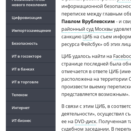
нового поколения
информационной безопасности
переписке между главным об
Цифровизация
Павлом Врублевским
- и св
районный суд Москвы
удовлет
Импортозамещение
санкцию
ЦИБ
на съем информа
Безопасность
ресурса Фейсбук» об этих лиц
ЦИБ удалось найти на
Facebo
ИТ в госсекторе
странице последней была обн
ИТ в банках
отмечается в ответе ЦИБ (им
расположена на территории С
ИТ в торговле
произвести выемку переписк
представляется возможным».
Телеком
В связи с этим ЦИБ, в соотве
Интернет
деятельности», осуществил с
ИТ-бизнес
ее на
DVD-диск
. Полученная 
судебном заседании. В переп