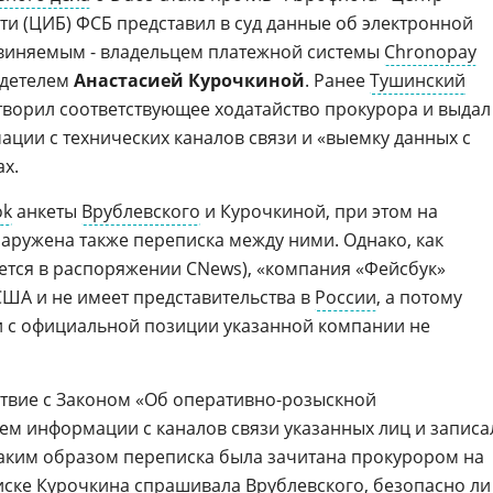
 (ЦИБ) ФСБ представил в суд данные об электронной
виняемым - владельцем платежной системы
Chronopay
идетелем
Анастасией Курочкиной
. Ранее
Тушинский
ворил соответствующее ходатайство прокурора и выдал
ции с технических каналов связи и «выемку данных с
ах.
ok
анкеты
Врублевского
и Курочкиной, при этом на
аружена также переписка между ними. Однако, как
еется в распоряжении CNews), «компания «Фейсбук»
ША и не имеет представительства в
России
, а потому
и с официальной позиции указанной компании не
тствие с Законом «Об оперативно-розыскной
ъем информации с каналов связи указанных лиц и записа
таким образом переписка была зачитана прокурором на
иске Курочкина спрашивала Врублевского, безопасно ли