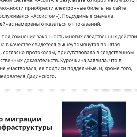
ой системы «Ассит», в результате которой летом 2010 г
озможности приобрести
электронные билеты
на сайте
обслуживался «Ассистом»). Подсудимые сначала
ейчас намерены отказаться от показаний.
а под сомнение
законность
многих следственных действи
ана в качестве свидетеля вышеупомянутая понятая
я, согласно протоколам, присутствовала в следственном
твенных доказательств. Курочкина заявила, что в
е участвовала, ее подписи поддельные, и, кроме того,
ледователя Дадинского.
о миграции
нфраструктуры