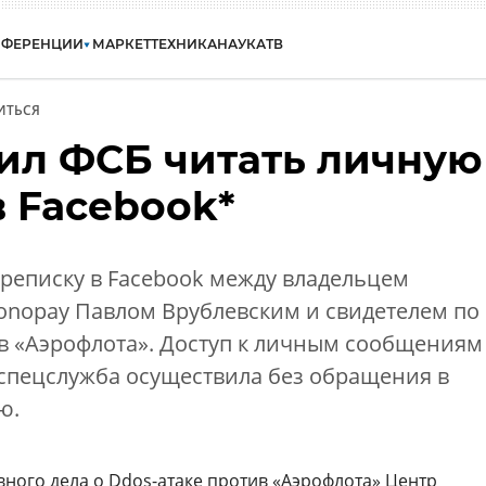
НФЕРЕНЦИИ
МАРКЕТ
ТЕХНИКА
НАУКА
ТВ
ИТЬСЯ
ил ФСБ читать личную
в Facebook*
реписку в Facebook между владельцем
onopay Павлом Врублевским и свидетелем по
ив «Аэрофлота». Доступ к личным сообщениям
 спецслужба осуществила без обращения в
ю.
вного дела
о Ddos-атаке против «Аэрофлота» Центр