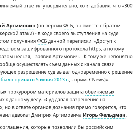
виняемый ответил утвердительно, хотя добавил, что «30
ий Артимович
(по версии
ФСБ
, он вместе с братом
ерской атаки) - в ходе своего выступления на суде
ктом получения
ФСБ
данной переписки. «Доступ к
редством зашифрованного протокола https, а потому
азом нельзя, - заявил Артимович. - К тому же непонятно
обще осуществлять съем данных с канала связи
ствующее разрешение суд выдал одновременно с решени
(
было принято 5 июня 2013 г.
, - прим. CNews)».
ных прокурором материалов защита
обвиняемых
х к данному делу. «Суд давал разрешение на
, но в ответе органов дознания прямо говорится, что
 заявил адвокат Дмитрия Артимовича
Игорь Фельдман
.
соглашения, которые позволили бы российским