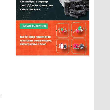
Как выбрать сервер
для ЦОД и не прогадать
в перспективе
CNEWS ANALYTICS
Топ-10 сфер применения
квантовых компьютеров.
Инфографика CNews
л