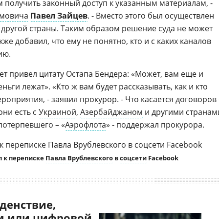
получить законный доступ к указанным материалам, -
имовича
Павел Зайцев
. - Вместо этого был осуществлен
 другой страны. Таким образом решение суда не может
кже добавил, что ему не понятно, кто и с каких каналов
ию.
ет привел цитату Остапа Бендера: «Может, вам еще и
еньги лежат». «Кто ж вам будет рассказывать, как и кто
оприятия, - заявил прокурор. - Что касается договоров
ни есть с
Украиной
,
Азербайджаном
и другими странам
потерпевшего – «
Аэрофлота
» - поддержал прокурора.
п к переписке
Павла Врублевского
в
соцсети
Facebook
денствие,
 или цифровой