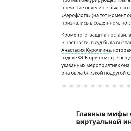
против конкурирующей платежн
в течение недели не было в
«Аэрофлота» (на тот момент 
признались в содеянном, но с
Кроме того, защита поставил
В частности, в суд была вызв
Анастасия Курочкина
, котора
отделе ФСБ при осмотре вещес
указанных мероприятиях она н
она была близкой подругой с
Главные мифы 
виртуальной и