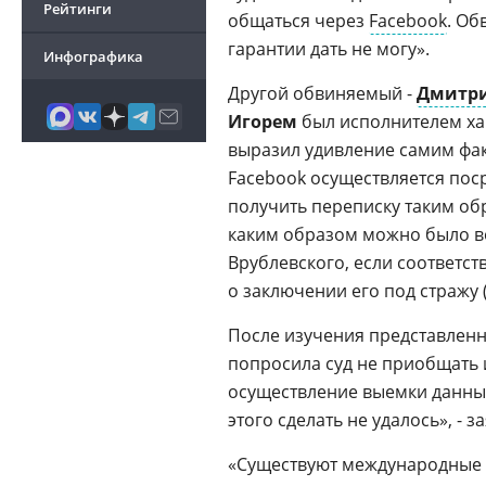
Рейтинги
общаться через
Facebook
. Об
гарантии дать не могу».
Инфографика
Другой обвиняемый -
Дмитр
Игорем
был исполнителем хак
выразил удивление самим фа
Facebook осуществляется пос
получить переписку таким обр
каким образом можно было во
Врублевского, если соответ
о заключении его под стражу 
После изучения представлен
попросила суд не приобщать и
осуществление выемки данных
этого сделать не удалось», -
«Существуют международные 