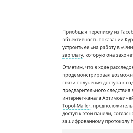
Приобщая переписку из Face
объективность показаний Кур
устроить ее «на работу в «Фи
зарплату
, которую она захочет
Отметим, что в ходе расслед
продемонстрировал возможно
связи получения доступа к 
предварительного следствия 
интернет-канала Артимовиче
Topol-Mailer
, предположитель
доступ к этой панели, соглас
зашифрованному протоколу
h