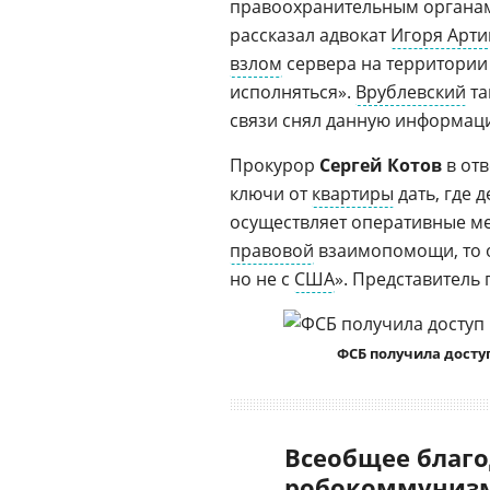
правоохранительным органам 
рассказал адвокат
Игоря Арт
взлом
сервера на территории
исполняться».
Врублевский
та
связи снял данную информац
Прокурор
Сергей Котов
в отв
ключи от
квартиры
дать, где д
осуществляет оперативные мер
правовой
взаимопомощи, то о
но не с
США
». Представитель 
ФСБ получила досту
Всеобщее благо
робокоммунизм