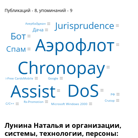
Публикаций - 8, упоминаний - 9
Jurisprudence
Азербайджан
Дача
Бот
Аэрофлот
Спам
Chronopay
Google
i-Free CardsMobile
DoS
Assist
РФ
Crutop
Rx-Promotion
C/C++
Microsoft Windows 2000
Лунина Наталья и организации,
системы, технологии, персоны: