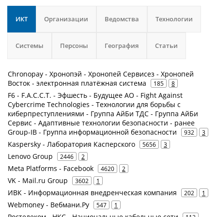
ИКТ
Организации
Ведомства
Технологии
Системы
Персоны
География
Статьи
Chronopay - Хронопэй - Хронопей Сервисез - Хронопей
Восток - электронная платёжная система
185
8
F6 - F.A.С.С.T. - Эфшесть - Будущее АО - Fight Against
Cybercrime Technologies - Технологии для борьбы с
киберпреступлениями - Группа АйБи ТДС - Группа АйБи
Сервис - Адаптивные технологии безопасности - ранее
Group-IB - Группа информационной безопасности
932
3
Kaspersky - Лаборатория Касперского
5656
3
Lenovo Group
2446
2
Meta Platforms - Facebook
4620
2
VK - Mail.ru Group
3602
1
ИВК - Информационная внедренческая компания
202
1
Webmoney - Вебмани.Ру
547
1
Ростелеком - НКС - Национальные кабельные сети