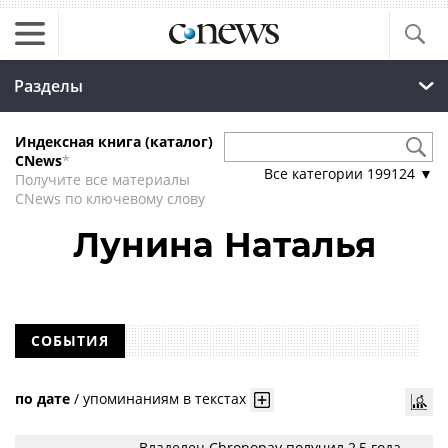
Разделы
Индексная книга (каталог)
CNews
*
Все категории
199124
▼
Получите все материалы
CNews по ключевому слову
Лунина Наталья
СОБЫТИЯ
по дате
/
упоминаниям в текстах
Владелец Chronopay получил 2,5 года