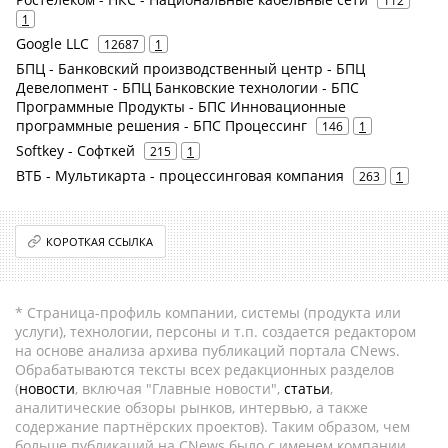
112
1
Google LLC
12687
1
БПЦ - Банковский производственный центр - БПЦ
Девелопмент - БПЦ Банковские технологии - БПС
Программные Продукты - БПС Инновационные
программные решения - БПС Процессинг
146
1
Softkey - Софткей
215
1
ВТБ - Мультикарта - процессинговая компания
263
1
КОРОТКАЯ ССЫЛКА
* Страница-профиль компании, системы (продукта или
услуги), технологии, персоны и т.п. создается редактором
на основе анализа архива публикаций портала CNews.
Обрабатываются тексты всех редакционных разделов
(
новости
, включая "Главные новости",
статьи
,
аналитические обзоры рынков, интервью, а также
содержание партнёрских проектов). Таким образом, чем
больше публикаций на CNews было с именем компании