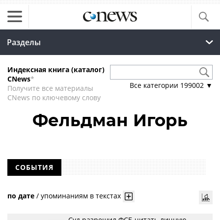
Разделы
Индексная книга (каталог)
CNews
*
Все категории
199002
▼
Получите все материалы
CNews по ключевому слову
Фельдман Игорь
СОБЫТИЯ
по дате
/
упоминаниям в текстах
Суд разрешил ФСБ читать личную