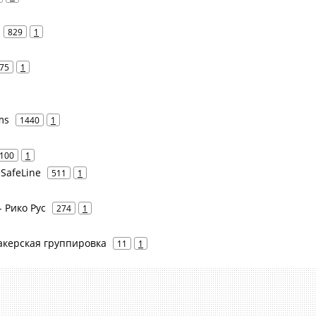
829
1
75
1
ms
1440
1
100
1
eSafeLine
511
1
- Рико Рус
274
1
 Хакерская группировка
11
1