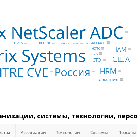
ix NetScaler ADC
Ак Барс Банк
FBACS
Альфа-Банк
ФНС РФ
rix Systems
IAM
НСПК
VK
США
CTO
ITRE CVE
Россия
HRM
Германия
ганизации, системы, технологии, перс
мства
Ассоциации
Технологии
Системы
Персоны