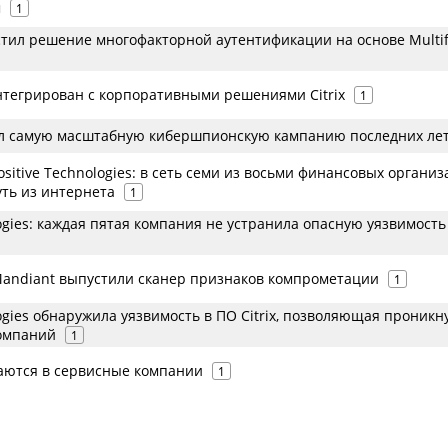
м
1
стил решение многофакторной аутентификации на основе Multif
нтегрирован с корпоративными решениями Citrix
1
л самую масштабную кибершпионскую кампанию последних ле
sitive Technologies: в сеть семи из восьми финансовых органи
ть из интернета
1
logies: каждая пятая компания не устранила опасную уязвимость
e Mandiant выпустили сканер признаков компрометации
1
logies обнаружила уязвимость в ПО Citrix, позволяющая проникн
компаний
1
ются в сервисные компании
1