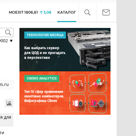
MOEXIT
1806,61
3,08
КАТАЛОГ
ТЕХНОЛОГИЯ МЕСЯЦА
9002
▼
Как выбрать сервер
для ЦОД и не прогадать
в перспективе
CNEWS ANALYTICS
s.ru
Топ-10 сфер применения
квантовых компьютеров.
Инфографика CNews
я для
ти