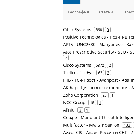
География
Статьи
Прес
Citrix Systems
868
9
Positive Technologies - Позитив 
APT5 - UNC2630 - Manganese - Ха
Atos Prescriptive Security - SEQ - 
2
Cisco Systems
5372
2
Trellix - FireEye
63
2
ГПБ - ГС-инвест - Avanpost - Аван
АК Барс Цифровые технологии - 
Zoho Corporation
23
1
NCC Group
18
1
Afiniti
3
1
Google - Mandiant Threat Intelligen
Multifactor - Мультифактор
132
Avaya CIS - Авайя Россия и СНГ
8