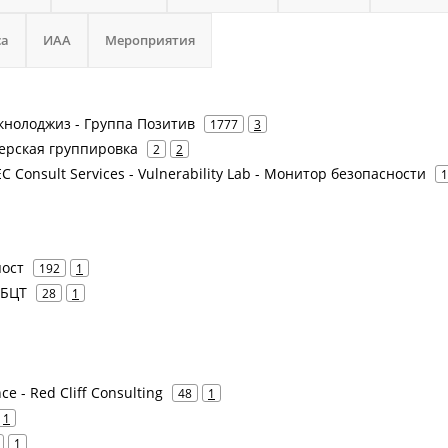
са
ИАА
Мероприятия
Текнолоджиз - Группа Позитив
1777
3
керская группировка
2
2
SEC Consult Services - Vulnerability Lab - Монитор безопасности
1
пост
192
1
АБЦТ
28
1
ce - Red Cliff Consulting
48
1
1
1