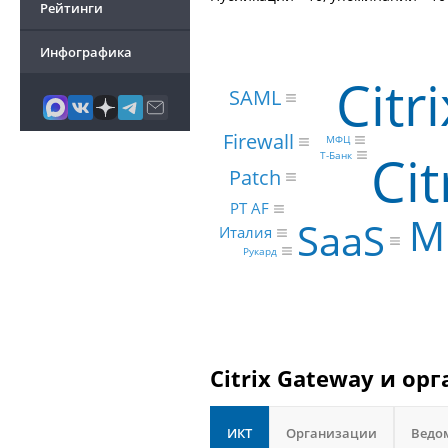
Рейтинги
Инфографика
Citr
SAML
Firewall
МФЦ
Cit
Т-Банк
Patch
PT AF
M
SaaS
Италия
Рукард
Citrix Gateway и ор
ИКТ
Организации
Ведо