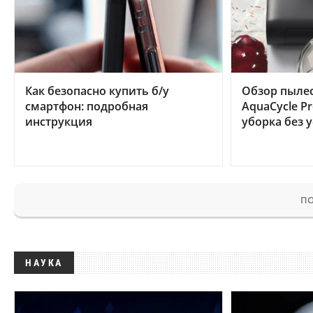
Как безопасно купить б/у
Обзор пылес
смартфон: подробная
AquaCycle Pr
инструкция
уборка без 
ПО
НАУКА