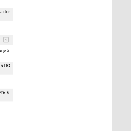
actor
т
1
заций
 в ПО
уть в