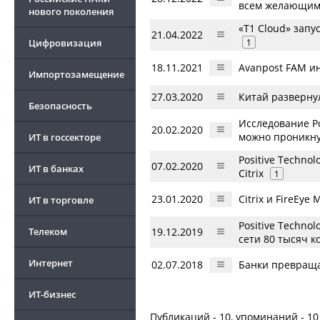
всем желающи
нового поколения
«T1 Cloud» запу
21.04.2022
Цифровизация
1
18.11.2021
Avanpost FAM и
Импортозамещение
27.03.2020
Китай разверну
Безопасность
Исследование Po
20.02.2020
можно проникну
ИТ в госсекторе
Positive Techno
07.02.2020
ИТ в банках
Citrix
1
23.01.2020
Citrix и FireEy
ИТ в торговле
Positive Techno
Телеком
19.12.2019
сети 80 тысяч 
Интернет
02.07.2018
Банки превраща
ИТ-бизнес
Публикаций - 10, упоминаний - 10