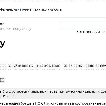
НФЕРЕНЦИИ
МАРКЕТ
ТЕХНИКА
НАУКА
ТВ
ws
*
о ключевому слову
Все категории
19
ay
Опубликовать/исправить описание системы —
book@cnew
 Citrix остаются уязвимыми перед критическими «дырами», хот
патчи.
1
керы нашли брешь в ПО Citrix, открыв путь в корпоративные се