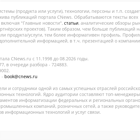
темы (продукта или услуги), технологии, персоны и т.п. создае
рхива публикаций портала CNews. Обрабатываются тексты всех
, включая "Главные новости",
статьи
, аналитические обзоры рын
ртнёрских проектов). Таким образом, чем больше публикаций н
ли продукта/услуги, тем более информативен профиль. Профил
 дополнительной информацией, в т.ч. презентацией о компании
ала CNews.ru c 11.1998 до 08.2026 годы.
7, в очереди разбора - 724883.
9002.
 -
book@cnews.ru
ели и сотрудники одной из самых успешных отраслей российск
онных технологий. Ядро аудитории составляют топ-менеджеры
таментов информатизации федеральных и региональных орган
 промышленных компаний, розничных сетей, а также руководите
в информационных технологий и услуг связи.