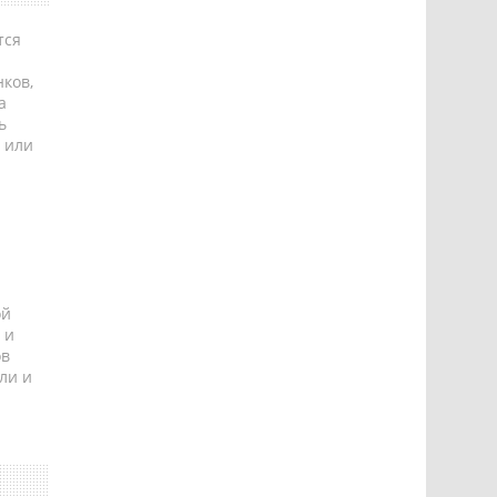
тся
ков,
а
ь
 или
ой
 и
ов
ли и