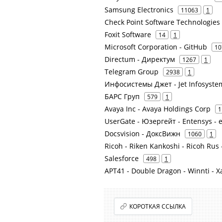
Samsung Electronics
11063
1
Check Point Software Technologies
Foxit Software
14
1
Microsoft Corporation - GitHub
10
Directum - Директум
1267
1
Telegram Group
2938
1
Инфосистемы Джет - Jet Infosyste
БАРС Груп
579
1
Avaya Inc - Avaya Holdings Corp
1
UserGate - Юзергейт - Entensys - 
Docsvision - ДоксВижн
1060
1
Ricoh - Riken Kankoshi - Ricoh Rus 
Salesforce
498
1
APT41 - Double Dragon - Winnti -
КОРОТКАЯ ССЫЛКА