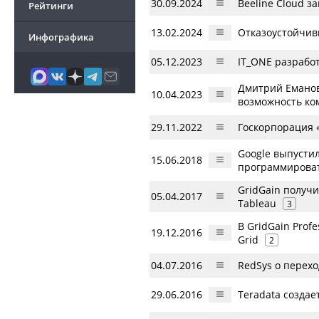
30.09.2024
Beeline Cloud з
Рейтинги
13.02.2024
Отказоустойчивы
Инфографика
05.12.2023
IT_ONE разрабо
Дмитрий Еманов
10.04.2023
возможность ко
29.11.2022
Госкорпорация «
Google выпустил
15.06.2018
программироват
GridGain получ
05.04.2017
Tableau
3
В GridGain Prof
19.12.2016
Grid
2
04.07.2016
RedSys о перех
29.06.2016
Teradata создае