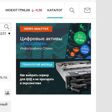
MOEXIT
1796,06
-0,36
КАТАЛОГ
CNEWS ANALYTICS
9231
▼
Цифровые активы
«Росатома».
Инфографика CNews
ТЕХНОЛОГИЯ МЕСЯЦА
Как выбрать сервер
s.ru
для ЦОД и не прогадать
в перспективе
нный