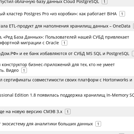
апустил облачную базу данных Cloud PostgreSQL
1
й кластер Postgres Pro «из коробки»: как работает BiHA
1
тала ETL-продукт для наполнения хранилищ данных – OneData
, «Ред База Данных»: Пользователей нашей СУБД привлекает
мфортной миграции с Oracle
1
Дом.РФ» и ее банк избавляются от СУБД MS SQL и PostgreSQL
 конструктор бизнес-приложений для тех, кто не умеет
ь. Видео
1
ил сертификаты совместимости своих платформ с Hortonworks и
essional Edition 1.8 появилась поддержка хранилищ In-Memory S
оде на новую версию СМЭВ 3.х
1
т экосистему для аналитики больших данных
1