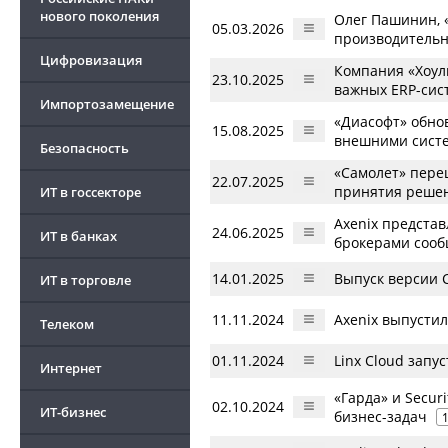
нового поколения
Олег Пашинин, 
05.03.2026
производительн
Цифровизация
Компания «Хоул
23.10.2025
важных ERP-сис
Импортозамещение
«Диасофт» обно
15.08.2025
внешними сист
Безопасность
«Самолет» переш
22.07.2025
принятия реше
ИТ в госсекторе
Axenix предста
24.06.2025
ИТ в банках
брокерами соо
14.01.2025
Выпуск версии 
ИТ в торговле
11.11.2024
Axenix выпустил
Телеком
01.11.2024
Linx Cloud запу
Интернет
«Гарда» и Secur
02.10.2024
ИТ-бизнес
бизнес-задач