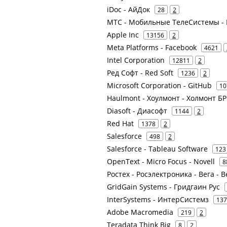
iDoc - АйДок
28
2
МТС - Мобильные ТелеСистемы - 
Apple Inc
13156
2
Meta Platforms - Facebook
4621
Intel Corporation
12811
2
Ред Софт - Red Soft
1236
2
Microsoft Corporation - GitHub
10
Haulmont - Хоулмонт - Холмонт Б
Diasoft - Диасофт
1144
2
Red Hat
1378
2
Salesforce
498
2
Salesforce - Tableau Software
123
OpenText - Micro Focus - Novell
8
Ростех - Росэлектроника - Вега -
GridGain Systems - Гридгаин Рус
InterSystems - ИнтерСистемз
137
Adobe Macromedia
219
2
Teradata Think Big
8
2