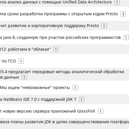
ила анализ данных с помощью Unified Data Architecture
1
ила сроки разработки программы с открытым кодом Presto
3
ечит развитие и корпоративную поддержку Presto
1
а Java 8, созданную при участии российских программистов
1
012: работаем в "облаках"
1
 по ТСО
1
 15.4 предлагает передовые методы аналитической обработки
ов данных
1
 Мы ищем "невозможные" проекты
1
а NetBeans IDE 7.0 с поддержкой JDK 7
1
ет новую версию сервера приложений GlassFish
1
овала планы развития JDK в целях совершенствования платфор