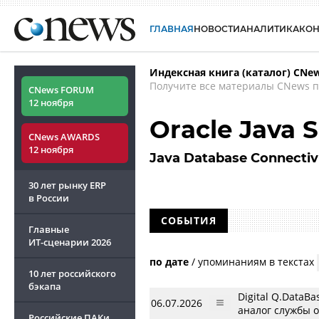
ГЛАВНАЯ
НОВОСТИ
АНАЛИТИКА
КО
Индексная книга (каталог) CNe
Получите все материалы CNews п
CNews FORUM
12 ноября
Oracle Java 
CNews AWARDS
12 ноября
Java Database Connectiv
30 лет рынку ERP
в России
СОБЫТИЯ
Главные
ИТ-сценарии
2026
по дате
/
упоминаниям в текстах
10 лет российского
бэкапа
Digital Q.DataB
06.07.2026
аналог службы 
Российские ПАКи