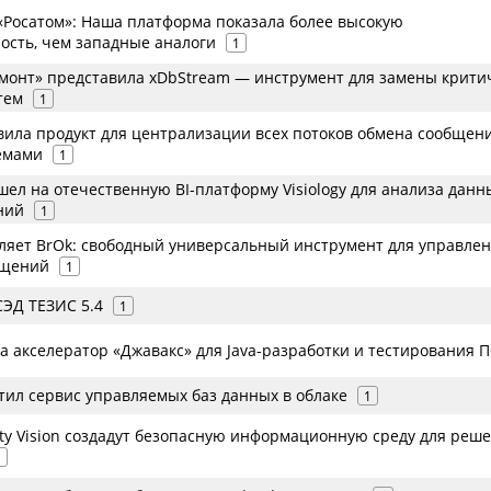
«Росатом»: Наша платформа показала более высокую
ость, чем западные аналоги
1
монт» представила xDbStream — инструмент для замены крити
тем
1
вила продукт для централизации всех потоков обмена сообщен
емами
1
ел на отечественную BI-платформу Visiology для анализа данн
ний
1
вляет BrOk: свободный универсальный инструмент для управле
бщений
1
СЭД ТЕЗИС 5.4
1
а акселератор «Джавакс» для Java-разработки и тестирования 
стил сервис управляемых баз данных в облаке
1
ity Vision создадут безопасную информационную среду для реш
1