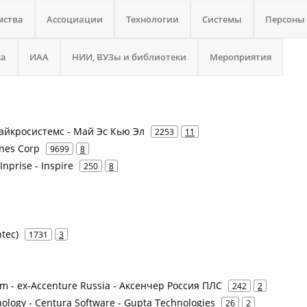
мства
Ассоциации
Технологии
Системы
Персоны
са
ИАА
НИИ, ВУЗы и библиотеки
Мероприятия
Майкросистемс - Май Эс Кью Эл
2253
11
ines Corp
9699
8
Inprise - Inspire
250
8
tec)
1731
3
am - ex-Accenture Russia - Аксенчер Россия ПЛС
242
2
ology - Centura Software - Gupta Technologies
26
2