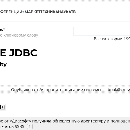
НФЕРЕНЦИИ
МАРКЕТ
ТЕХНИКА
НАУКА
ТВ
ws
*
о ключевому слову
Все категории
19
SE JDBC
ity
Опубликовать/исправить описание системы —
book@cnew
ase от «Диасофт» получила обновленную архитектуру и полноце
отчетов SSRS
1