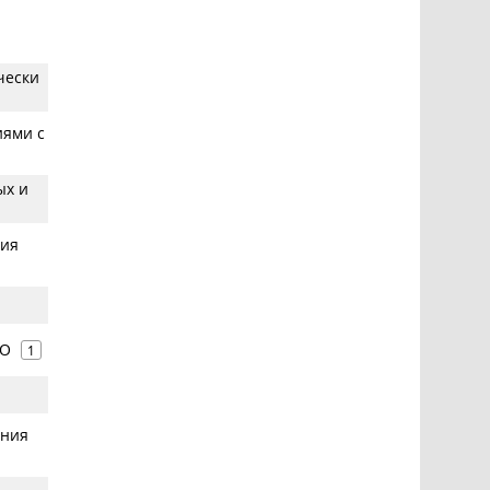
чески
иями с
ых и
ния
ПО
1
ения