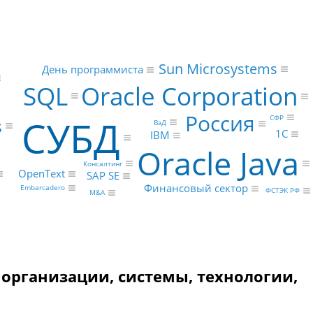
Sun Microsystems
День программиста
SQL
Oracle Corporation
Россия
СУБД
СФР
s
ВэД
1С
IBM
Oracle Java
Консалтинг
OpenText
SAP SE
Финансовый сектор
Embarcadero
ФСТЭК РФ
M&A
 и организации, системы, технологии,