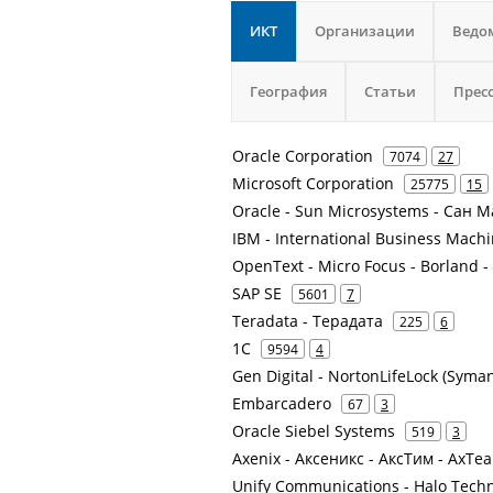
ИКТ
Организации
Ведо
География
Статьи
Прес
Oracle Corporation
7074
27
Microsoft Corporation
25775
15
Oracle - Sun Microsystems - Сан 
IBM - International Business Mach
OpenText - Micro Focus - Borland - 
SAP SE
5601
7
Teradata - Терадата
225
6
1С
9594
4
Gen Digital - NortonLifeLock (Syman
Embarcadero
67
3
Oracle Siebel Systems
519
3
Axenix - Аксеникс - АксТим - AxTe
Unify Communications - Halo Techn