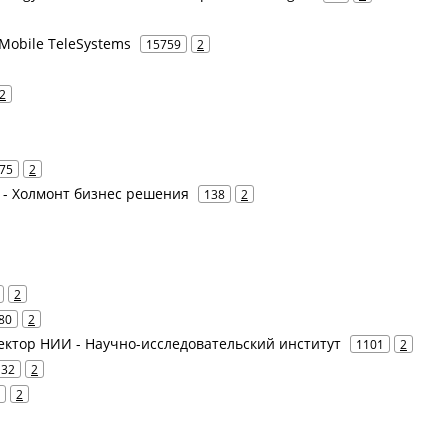
Mobile TeleSystems
15759
2
2
75
2
Р - Холмонт бизнес решения
138
2
2
80
2
 Вектор НИИ - Научно-исследовательский институт
1101
2
32
2
2