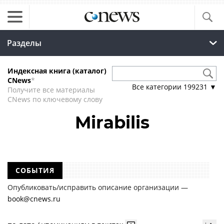
Разделы
Индексная книга (каталог)
CNews
*
Все категории
199231
▼
Получите все материалы
CNews по ключевому слову
Mirabilis
СОБЫТИЯ
Опубликовать/исправить описание организации —
book@cnews.ru