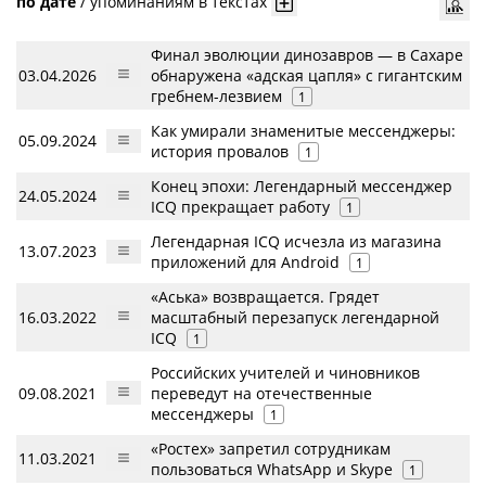
по дате
/
упоминаниям в текстах
Финал эволюции динозавров — в Сахаре
03.04.2026
обнаружена «адская цапля» с гигантским
гребнем-лезвием
1
Как умирали знаменитые мессенджеры:
05.09.2024
история провалов
1
Конец эпохи: Легендарный мессенджер
24.05.2024
ICQ прекращает работу
1
Легендарная ICQ исчезла из магазина
13.07.2023
приложений для Android
1
«Аська» возвращается. Грядет
16.03.2022
масштабный перезапуск легендарной
ICQ
1
Российских учителей и чиновников
09.08.2021
переведут на отечественные
мессенджеры
1
«Ростех» запретил сотрудникам
11.03.2021
пользоваться WhatsApp и Skype
1