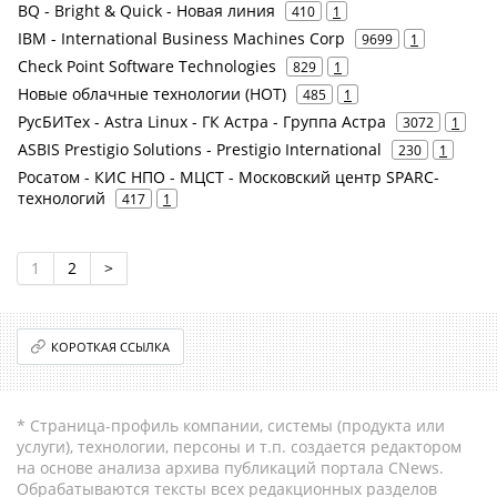
BQ - Bright & Quick - Новая линия
410
1
IBM - International Business Machines Corp
9699
1
Check Point Software Technologies
829
1
Новые облачные технологии (НОТ)
485
1
РусБИТех - Astra Linux - ГК Астра - Группа Астра
3072
1
ASBIS Prestigio Solutions - Prestigio International
230
1
Росатом - КИС НПО - МЦСТ - Московский центр SPARC-
технологий
417
1
1
2
>
КОРОТКАЯ ССЫЛКА
* Страница-профиль компании, системы (продукта или
услуги), технологии, персоны и т.п. создается редактором
на основе анализа архива публикаций портала CNews.
Обрабатываются тексты всех редакционных разделов