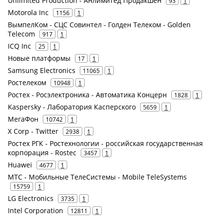
Unlimited Production - Анлимитед Продакшен
93
1
Motorola Inc
1156
1
ВымпелКом - СЦС Совинтел - Голден Телеком - Golden
Telecom
917
1
ICQ Inc
25
1
Новые платформы
17
1
Samsung Electronics
11065
1
Ростелеком
10948
1
Ростех - Росэлектроника - Автоматика Концерн
1828
1
Kaspersky - Лаборатория Касперского
5659
1
МегаФон
10742
1
X Corp - Twitter
2938
1
Ростех РГК - Ростехнологии - российская государственная
корпорация - Rostec
3457
1
Huawei
4677
1
МТС - Мобильные ТелеСистемы - Mobile TeleSystems
15759
1
LG Electronics
3735
1
Intel Corporation
12811
1