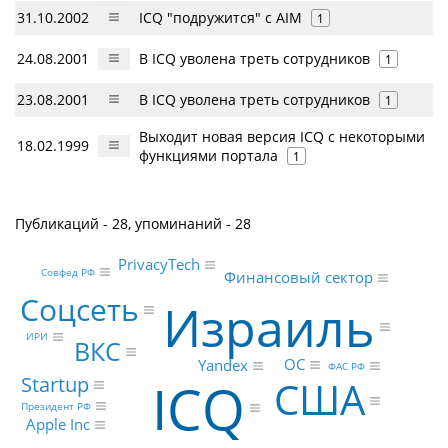
31.10.2002
ICQ "подружится" с AIM
1
24.08.2001
В ICQ уволена треть сотрудников
1
23.08.2001
В ICQ уволена треть сотрудников
1
Выходит новая версия ICQ с некоторыми
18.02.1999
функциями портала
1
Публикаций - 28, упоминаний - 28
PrivacyTech
Совфед РФ
Финансовый сектор
Соцсеть
Израиль
ИРИ
ВКС
ОС
Yandex
ФАС РФ
ICQ
Startup
США
Президент РФ
Apple Inc