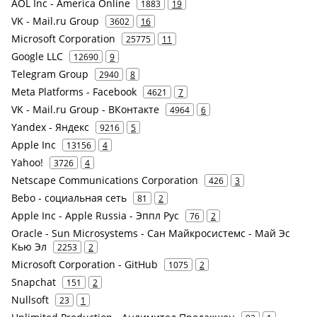
AOL Inc - America Online
1883
19
VK - Mail.ru Group
3602
16
Microsoft Corporation
25775
11
Google LLC
12690
9
Telegram Group
2940
8
Meta Platforms - Facebook
4621
7
VK - Mail.ru Group - ВКонтакте
4964
6
Yandex - Яндекс
9216
5
Apple Inc
13156
4
Yahoo!
3726
4
Netscape Communications Corporation
426
3
Bebo - социальная сеть
81
2
Apple Inc - Apple Russia - Эппл Рус
76
2
Oracle - Sun Microsystems - Сан Майкросистемс - Май Эс
Кью Эл
2253
2
Microsoft Corporation - GitHub
1075
2
Snapchat
151
2
Nullsoft
23
1