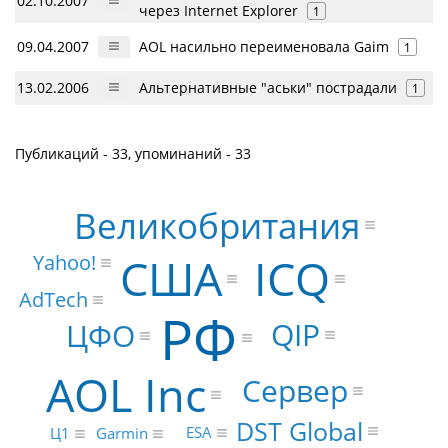
02.10.2007
через Internet Explorer
1
09.04.2007
AOL насильно переименовала Gaim
1
13.02.2006
Альтернативные "аськи" пострадали
1
Публикаций - 33, упоминаний - 33
Великобритания
США
Yahoo!
ICQ
AdTech
РФ
QIP
ЦФО
AOL Inc
Сервер
DST Global
ESA
Garmin
Ц1