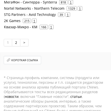
МегаФон - Синтерра - Synterra
818
1
Nortel Networks - Northern Telecom
1329
1
STG Partners - Avid Technology
39
1
2K Games
215
1
Квазар-Микро - КМ
166
1
1
2
>
КОРОТКАЯ ССЫЛКА
* Страница-профиль компании, системы (продукта или
услуги), технологии, персоны и т.п. создается редактором
на основе анализа архива публикаций портала CNews.
Обрабатываются тексты всех редакционных разделов
(
новости
, включая "Главные новости",
статьи
,
аналитические обзоры рынков, интервью, а также
содержание партнёрских проектов). Таким образом, чем
больше публикаций на CNews было с именем компании