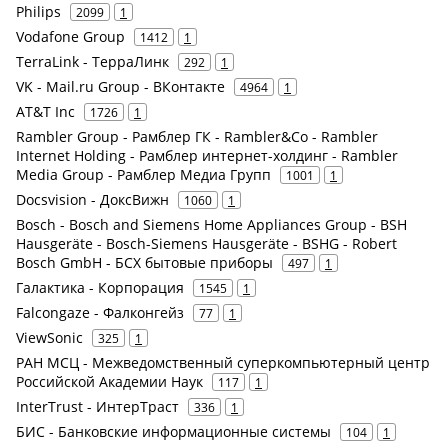
Philips
2099
1
Vodafone Group
1412
1
TerraLink - ТерраЛинк
292
1
VK - Mail.ru Group - ВКонтакте
4964
1
AT&T Inc
1726
1
Rambler Group - Рамблер ГК - Rambler&Co - Rambler
Internet Holding - Рамблер интернет-холдинг - Rambler
Media Group - Рамблер Медиа Групп
1001
1
Docsvision - ДоксВижн
1060
1
Bosch - Bosch and Siemens Home Appliances Group - BSH
Hausgeräte - Bosch-Siemens Hausgeräte - BSHG - Robert
Bosch GmbH - БСХ бытовые приборы
497
1
Галактика - Корпорация
1545
1
Falcongaze - Фалконгейз
77
1
ViewSonic
325
1
РАН МСЦ - Межведомственный суперкомпьютерный центр
Российской Академии Наук
117
1
InterTrust - ИнтерТраст
336
1
БИС - Банковские информационные системы
104
1