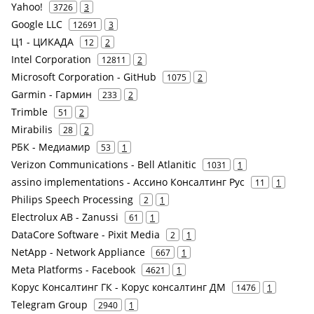
Yahoo!
3726
3
Google LLC
12691
3
Ц1 - ЦИКАДА
12
2
Intel Corporation
12811
2
Microsoft Corporation - GitHub
1075
2
Garmin - Гармин
233
2
Trimble
51
2
Mirabilis
28
2
РБК - Медиамир
53
1
Verizon Communications - Bell Atlanitic
1031
1
assino implementations - Ассино Консалтинг Рус
11
1
Philips Speech Processing
2
1
Electrolux AB - Zanussi
61
1
DataCore Software - Pixit Media
2
1
NetApp - Network Appliance
667
1
Meta Platforms - Facebook
4621
1
Корус Консалтинг ГК - Корус консалтинг ДМ
1476
1
Telegram Group
2940
1