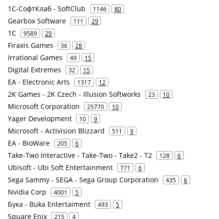
1С-СофтКлаб - SoftClub
1146
80
Gearbox Software
111
29
1С
9589
29
Firaxis Games
36
28
Irrational Games
49
15
Digital Extremes
32
15
EA - Electronic Arts
1317
12
2K Games - 2K Czech - Illusion Softworks
23
10
Microsoft Corporation
25770
10
Yager Development
10
9
Microsoft - Activision Blizzard
511
9
EA - BioWare
205
6
Take-Two Interactive - Take-Two - Take2 - T2
128
6
Ubisoft - Ubi Soft Entertainment
771
6
Sega Sammy - SEGA - Sega Group Corporation
435
6
Nvidia Corp
4001
5
Бука - Buka Entertaiment
493
5
Square Enix
215
4