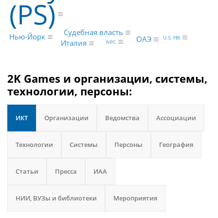
(PS)
Судебная власть
Нью-Йорк
U.S. FBI
ОАЭ
Италия
NPC
2K Games и организации, системы,
технологии, персоны:
ИКТ
Организации
Ведомства
Ассоциации
Технологии
Системы
Персоны
География
Статьи
Пресса
ИАА
НИИ, ВУЗы и библиотеки
Мероприятия