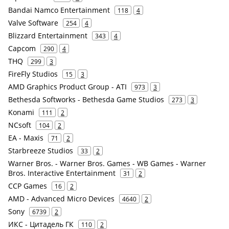
Bandai Namco Entertainment
118
4
Valve Software
254
4
Blizzard Entertainment
343
4
Capcom
290
4
THQ
299
3
FireFly Studios
15
3
AMD Graphics Product Group - ATI
973
3
Bethesda Softworks - Bethesda Game Studios
273
3
Konami
111
2
NCsoft
104
2
EA - Maxis
71
2
Starbreeze Studios
33
2
Warner Bros. - Warner Bros. Games - WB Games - Warner
Bros. Interactive Entertainment
31
2
CCP Games
16
2
AMD - Advanced Micro Devices
4640
2
Sony
6739
2
ИКС - Цитадель ГК
110
2