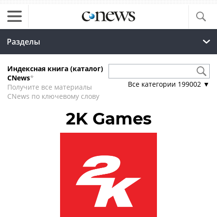
Разделы
Индексная книга (каталог)
CNews
*
Все категории
199002
▼
Получите все материалы
CNews по ключевому слову
2K Games