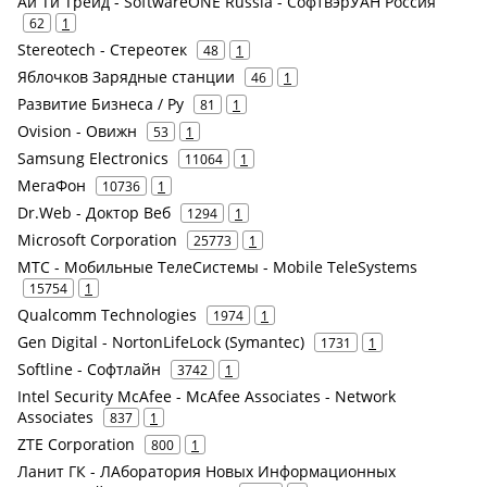
Ай Ти Трейд - SoftwareONE Russia - СофтвэрУАН Россия
62
1
Stereotech - Стереотек
48
1
Яблочков Зарядные станции
46
1
Развитие Бизнеса / Ру
81
1
Ovision - Овижн
53
1
Samsung Electronics
11064
1
МегаФон
10736
1
Dr.Web - Доктор Веб
1294
1
Microsoft Corporation
25773
1
МТС - Мобильные ТелеСистемы - Mobile TeleSystems
15754
1
Qualcomm Technologies
1974
1
Gen Digital - NortonLifeLock (Symantec)
1731
1
Softline - Софтлайн
3742
1
Intel Security McAfee - McAfee Associates - Network
Associates
837
1
ZTE Corporation
800
1
Ланит ГК - ЛАборатория Новых Информационных