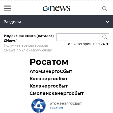
Разделы
Индексная книга (каталог)
CNews
*
Все категории
199124
▼
Получите все материалы
CNews по ключевому слову
Росатом
АтомЭнергоСбыт
Колэнергосбыт
Колэнергосбыт
Смоленскэнергосбыт