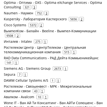
Optima - Оптима - OXS - Optima eXchange Services - Optima
Consulting
321
3
Naumen - Наумен
752
3
Kaspersky - Лаборатория Касперского
5656
2
Cisco Systems
5372
2
ВымпелКом - Билайн - Beeline - Вымпел-Коммуникации
9508
2
Инталев - Intalev
275
1
Ростелеком Центр - ЦентрТелеком - Центральная
телекоммуникационная компания
515
1
RAD Data Communications - РАД Дейта Коммьюникейшнс
141
1
Siemens AG - Siemens Group
2673
1
Sepura
7
1
DAMM Cellular Systems A/S
1
1
Ростелеком - Связьинвест - МРК - Межрегиональные
компании связи
43
1
Авалком - Avalcom
10
1
Wone IT - Ван Ай Ти Консалтинг - Ван АйТи Солюшенс - Ван