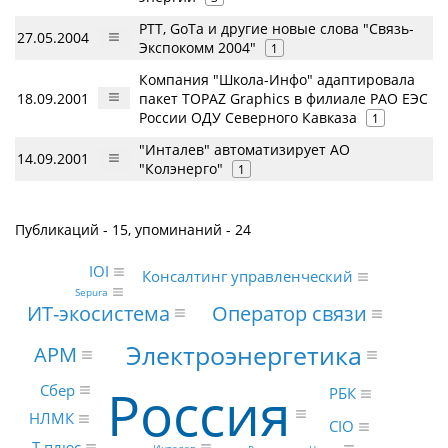
PTT, GoTa и другие новые слова "Связь-
27.05.2004
Экспокомм 2004"
1
Компания "Школа-Инфо" адаптировала
18.09.2001
пакет TOPAZ Graphics в филиале РАО ЕЭС
России ОДУ Северного Кавказа
1
"Инталев" автоматизирует АО
14.09.2001
"Колэнерго"
1
Публикаций - 15, упоминаний - 24
IOI
Консалтинг управленческий
Sepura
ИТ-экосистема
Оператор связи
Электроэнергетика
АРМ
Россия
Сбер
РБК
НЛМК
CIO
Т плюс