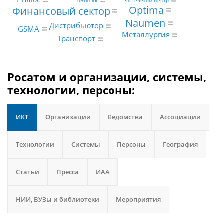
Инталев
Ростелеком Центр
Optima
Финансовый сектор
Naumen
Дистрибьютор
GSMA
Металлургия
Транспорт
Росатом и организации, системы,
технологии, персоны:
ИКТ
Организации
Ведомства
Ассоциации
Технологии
Системы
Персоны
География
Статьи
Пресса
ИАА
НИИ, ВУЗы и библиотеки
Мероприятия