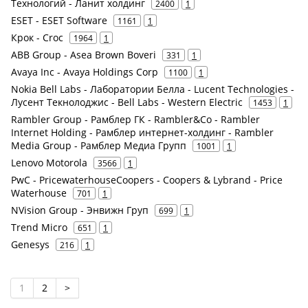
Технологий - Ланит холдинг
2400
1
ESET - ESET Software
1161
1
Крок - Croc
1964
1
ABB Group - Asea Brown Boveri
331
1
Avaya Inc - Avaya Holdings Corp
1100
1
Nokia Bell Labs - Лаборатории Белла - Lucent Technologies -
Лусент Текнолоджис - Bell Labs - Western Electric
1453
1
Rambler Group - Рамблер ГК - Rambler&Co - Rambler
Internet Holding - Рамблер интернет-холдинг - Rambler
Media Group - Рамблер Медиа Групп
1001
1
Lenovo Motorola
3566
1
PwC - PricewaterhouseCoopers - Coopers & Lybrand - Price
Waterhouse
701
1
NVision Group - Энвижн Груп
699
1
Trend Micro
651
1
Genesys
216
1
1
2
>