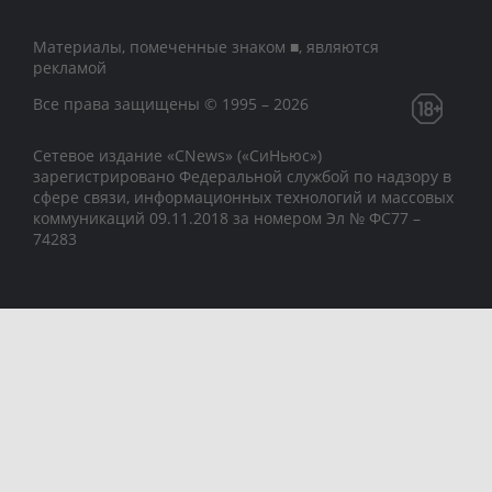
Материалы, помеченные знаком ■, являются
рекламой
Все права защищены © 1995 – 2026
Сетевое издание «CNews» («СиНьюс»)
зарегистрировано Федеральной службой по надзору в
сфере связи, информационных технологий и массовых
коммуникаций 09.11.2018 за номером Эл № ФС77 –
74283