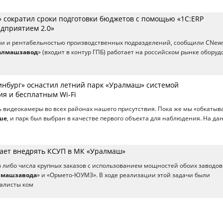
 сократил сроки подготовки бюджетов с помощью «1C:ERP
дприятием 2.0»
ами и рентабельностью производственных подразделений, сообщили CNew
алмашзавод
» (входит в контур ГПБ) работает на российском рынке обору
ринбург» оснастил летний парк «Уралмаш» системой
я и бесплатным Wi-Fi
 видеокамеры во всех районах нашего присутствия. Пока же мы «обкатыв
ше
, и парк был выбран в качестве первого объекта для наблюдения. На д
гает внедрять КСУП в МК «Уралмаш»
 либо числа крупных заказов с использованием мощностей обоих заводов
лмашзавода
» и «Ормето-ЮУМЗ». В ходе реализации этой задачи были
алисты ком