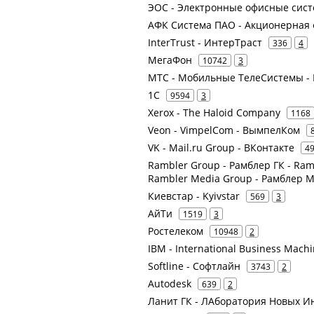
ЭОС - Электронные офисные сист
АФК Система ПАО - Акционерная
InterTrust - ИнтерТраст
336
4
МегаФон
10742
3
МТС - Мобильные ТелеСистемы - 
1С
9594
3
Xerox - The Haloid Company
1168
Veon - VimpelCom - ВымпелКом
VK - Mail.ru Group - ВКонтакте
4
Rambler Group - Рамблер ГК - Ram
Rambler Media Group - Рамблер 
Киевстар - Kyivstar
569
3
АйТи
1519
3
Ростелеком
10948
2
IBM - International Business Mach
Softline - Софтлайн
3743
2
Autodesk
639
2
Ланит ГК - ЛАборатория Новых И