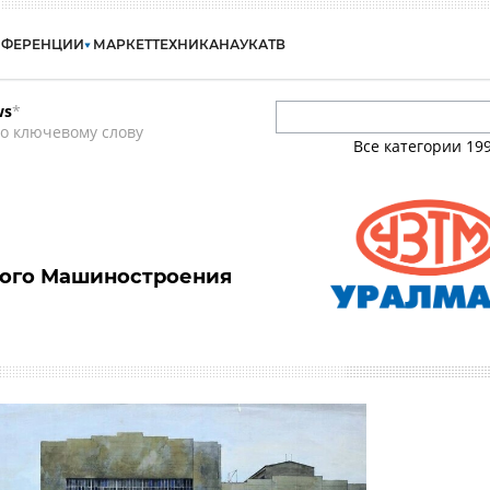
НФЕРЕНЦИИ
МАРКЕТ
ТЕХНИКА
НАУКА
ТВ
ws
*
о ключевому слову
Все категории
19
лого Машиностроения