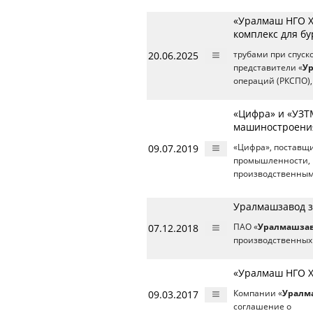
«Уралмаш НГО Х
комплекс для бу
20.06.2025
трубами при спуск
представители «
У
операций (РКСПО),
«Цифра» и «УЗТ
машиностроени
09.07.2019
«Цифра», поставщи
промышленности,
производственным
Уралмашзавод з
07.12.2018
ПАО «
Уралмашза
производственных
«Уралмаш НГО Х
09.03.2017
Компании «
Уралм
соглашение о