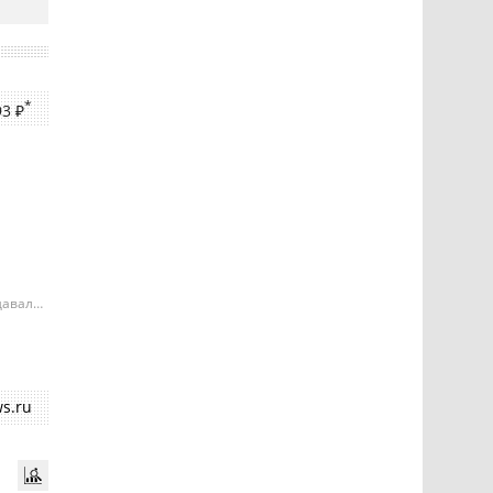
*
93 ₽
давала
е может
ий
s.ru