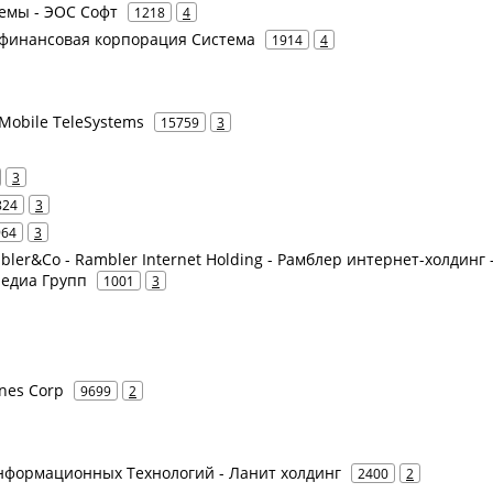
емы - ЭОС Софт
1218
4
 финансовая корпорация Система
1914
4
Mobile TeleSystems
15759
3
3
824
3
964
3
bler&Co - Rambler Internet Holding - Рамблер интернет-холдинг 
Медиа Групп
1001
3
ines Corp
9699
2
нформационных Технологий - Ланит холдинг
2400
2