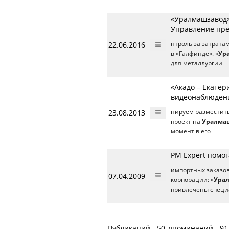
«Уралмашзавод»
Управление пре
22.06.2016
нтроль за затрат
в «Галфинде». «
Ур
для металлургии
«Акадо – Екате
видеонаблюдени
23.08.2013
нируем разместить
проект на
Уралма
момент в его
PM Expert помо
импортных заказов
07.04.2009
корпорации: «
Ура
привлечены специ
Публикаций - 50, упоминаний - 91