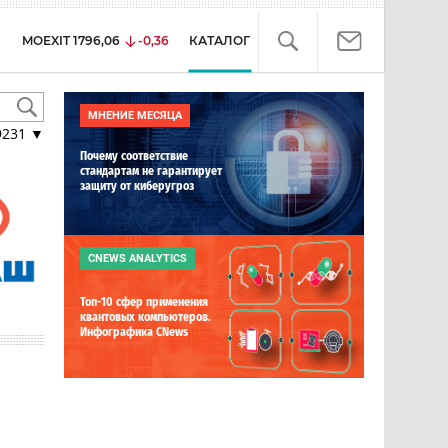
MOEXIT
1796,06
-0,36
КАТАЛОГ
МНЕНИЕ МЕСЯЦА
9231
▼
Почему соответствие
стандартам не гарантирует
защиту от киберугроз
CNEWS ANALYTICS
Топ-10 сфер применения
квантовых компьютеров.
Инфографика CNews