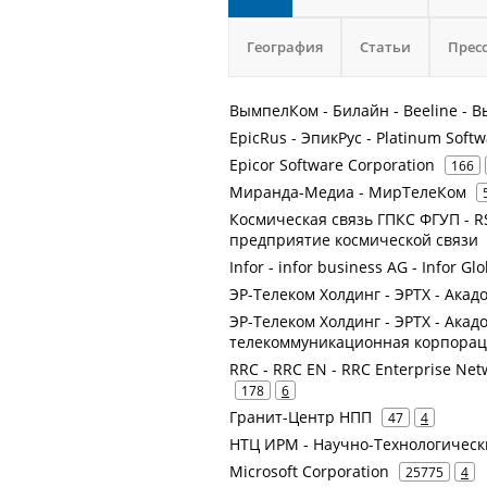
География
Статьи
Прес
ВымпелКом - Билайн - Beeline -
EpicRus - ЭпикРус - Platinum Soft
Epicor Software Corporation
166
Миранда-Медиа - МирТелеКом
Космическая связь ГПКС ФГУП - RS
предприятие космической связи
Infor - infor business AG - Infor Gl
ЭР-Телеком Холдинг - ЭРТХ - Акад
ЭР-Телеком Холдинг - ЭРТХ - Акад
телекоммуникационная корпора
RRC - RRC EN - RRC Enterprise Net
178
6
Гранит-Центр НПП
47
4
НТЦ ИРМ - Научно-Технологичес
Microsoft Corporation
25775
4