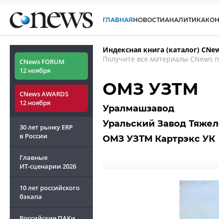
ГЛАВНАЯ
НОВОСТИ
АНАЛИТИКА
КО
Индексная книга (каталог) CNe
Получите все материалы CNews п
CNews FORUM
12 ноября
ОМЗ УЗТМ
CNews AWARDS
12 ноября
Уралмашзавод
Уральский Завод Тяже
30 лет рынку ERP
в России
ОМЗ УЗТМ Картрэкс УК
Главные
ИТ-сценарии
2026
10 лет российского
бэкапа
Российские ПАКи