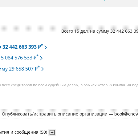
Всего 15 дел, на cумму 32 442 663 3
*
32 442 663 393 ₽
*
15 084 576 533 ₽
*
мму 29 658 507 ₽
всех кредиторов по всем судебным делам, в рамках которых компания по
изациям. При этом, общая сумма требований всех кредиторов по делу
требования одного конкретного кредитора, кредиторов в одном таком дел
умм требований одних могут быть больше или меньше размеров требован
Опубликовать/исправить описание организации —
book@cnew
ытия и сообщения (50)