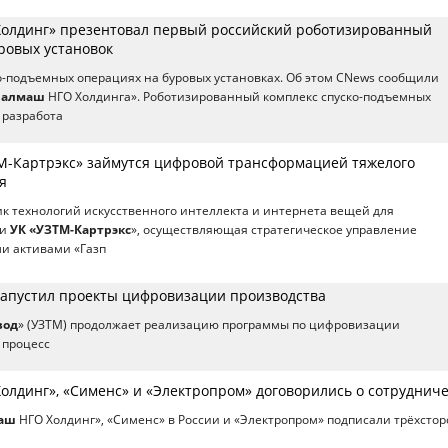
олдинг» презентовал первый российский роботизированный
ровых установок
о-подъемных операциях на буровых установках. Об этом CNews сообщили
ралмаш
НГО Холдинга». Роботизированный комплекс спуско-подъемных
 разработа
М-Картрэкс» займутся цифровой трансформацией тяжелого
я
к технологий искусственного интеллекта и интернета вещей для
 и
УК «УЗТМ-Картрэкс
», осуществляющая стратегическое управление
и активами «Газп
апустил проекты цифровизации производства
вод
» (УЗТМ) продолжает реализацию программы по цифровизации
 процесс
олдинг», «Сименс» и «Электропром» договорились о сотруднич
аш
НГО Холдинг», «Сименс» в России и «Электропром» подписали трёхсто