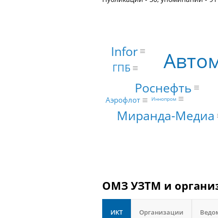
Infor
Автом
ГПБ
Роснефть
Аэрофлот
Иннопром
Миранда-Медиа
ОМЗ УЗТМ и организ
ИКТ
Организации
Ведо