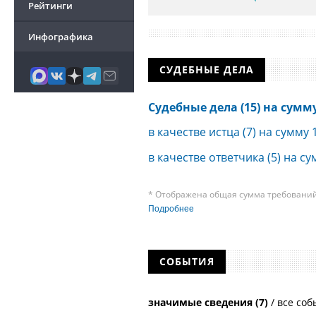
Рейтинги
Инфографика
СУДЕБНЫЕ ДЕЛА
Судебные дела (15) на сумму 
в качестве истца (7) на сумму 
в качестве ответчика (5) на су
* Отображена общая сумма требований 
требования к своим должникам — орган
Подробнее
о банкротстве не тождественна сумме 
быть несколько десятков, а размеры с
других кредиторов.
СОБЫТИЯ
значимые сведения (7)
/
все соб