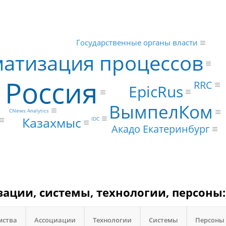
Государственные органы власти
атизация процессов
Россия
RRC
EpicRus
ВымпелКом
CNews Analytics
Казахмыс
IDC
Акадо Екатеринбург
ации, системы, технологии, персоны:
мства
Ассоциации
Технологии
Системы
Персоны