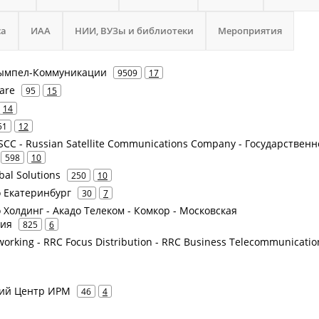
са
ИАА
НИИ, ВУЗы и библиотеки
Мероприятия
 Вымпел-Коммуникации
9509
17
ware
95
15
14
51
12
CC - Russian Satellite Communications Company - Государственн
598
10
obal Solutions
250
10
о Екатеринбург
30
7
о Холдинг - Акадо Телеком - Комкор - Московская
ция
825
6
working - RRC Focus Distribution - RRC Business Telecommunicatio
кий Центр ИРМ
46
4