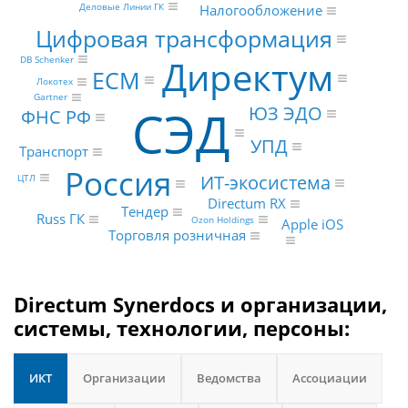
Деловые Линии ГК
Налогообложение
Цифровая трансформация
Директум
DB Schenker
ECM
Локотех
Gartner
СЭД
ЮЗ ЭДО
ФНС РФ
УПД
Транспорт
Россия
ИТ-экосистема
ЦТЛ
Directum RX
Тендер
Russ ГК
Ozon Holdings
Apple iOS
Торговля розничная
Directum Synerdocs и организации,
системы, технологии, персоны:
ИКТ
Организации
Ведомства
Ассоциации