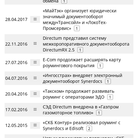
обмена
1
«МайТэк» организует юридически
значимый документооборот
28.04.2017
между«Трансойл» и «ЛокоТех-
Промсервис»
1
Directum представил систему
22.11.2016
межкоропоративного документооборота
DirectumRX 2.5
1
E-Com продолжает расширять карту
27.07.2016
роумингового покрытия
1
«Ингосстрах» внедряет электронный
04.07.2016
документооборот Synerdocs
1
«Такском» продолжает развивать
20.04.2016
роуминг с операторами ЭДО
1
СЭД Directum внедрена в «Газпром
17.02.2016
газомоторное топливо»
1
«СКБ Контур» реализовал роуминг с
12.05.2015
Synerdocs и Edisoft
2