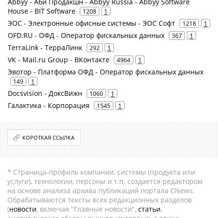
Abbyy - Аби Продакшн - Abbyy Russia - Abbyy Software
House - BIT Software
1208
1
ЭОС - Электронные офисные системы - ЭОС Софт
1218
1
OFD.RU - ОФД - Оператор фискальных данных
367
1
TerraLink - ТерраЛинк
292
1
VK - Mail.ru Group - ВКонтакте
4964
1
Эвотор - Платформа ОФД - Оператор фискальных данных
149
1
Docsvision - ДоксВижн
1060
1
Галактика - Корпорация
1545
1
КОРОТКАЯ ССЫЛКА
* Страница-профиль компании, системы (продукта или
услуги), технологии, персоны и т.п. создается редактором
на основе анализа архива публикаций портала CNews.
Обрабатываются тексты всех редакционных разделов
(
новости
, включая "Главные новости",
статьи
,