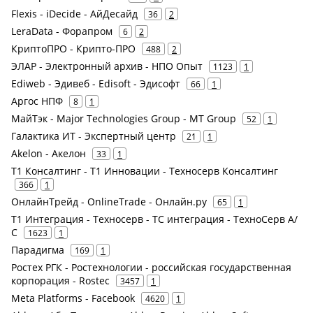
Flexis - iDecide - АйДесайд
36
2
LeraData - Форапром
6
2
КриптоПРО - Крипто-ПРО
488
2
ЭЛАР - Электронный архив - НПО Опыт
1123
1
Ediweb - Эдивеб - Edisoft - Эдисофт
66
1
Аргос НПФ
8
1
МайТэк - Major Technologies Group - MT Group
52
1
Галактика ИТ - Экспертный центр
21
1
Akelon - Акелон
33
1
Т1 Консалтинг - Т1 Инновации - Техносерв Консалтинг
366
1
ОнлайнТрейд - OnlineTrade - Онлайн.ру
65
1
Т1 Интеграция - Техносерв - ТС интеграция - ТехноСерв А/
С
1623
1
Парадигма
169
1
Ростех РГК - Ростехнологии - российская государственная
корпорация - Rostec
3457
1
Meta Platforms - Facebook
4620
1