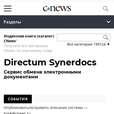
Разделы
Индексная книга (каталог)
CNews
*
Все категории
199124
▼
Получите все материалы
CNews по ключевому слову
Directum Synerdocs
Сервис обмена электронными
документами
СОБЫТИЯ
Опубликовать/исправить описание системы —
book@cnews.ru