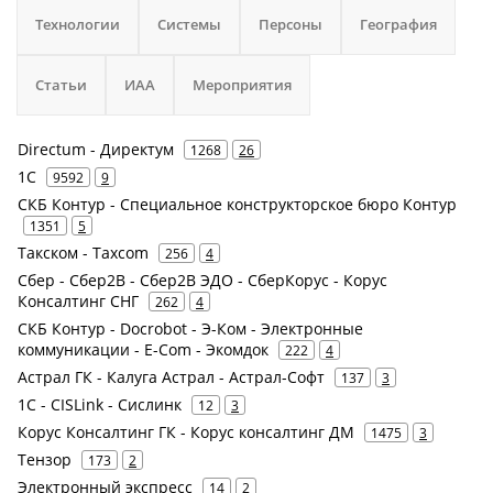
Технологии
Системы
Персоны
География
Статьи
ИАА
Мероприятия
Directum - Директум
1268
26
1С
9592
9
СКБ Контур - Специальное конструкторское бюро Контур
1351
5
Такском - Taxcom
256
4
Сбер - Сбер2В - Cбер2B ЭДО - СберКорус - Корус
Консалтинг СНГ
262
4
СКБ Контур - Docrobot - Э-Ком - Электронные
коммуникации - E-Com - Экомдок
222
4
Астрал ГК - Калуга Астрал - Астрал-Софт
137
3
1С - CISLink - Сислинк
12
3
Корус Консалтинг ГК - Корус консалтинг ДМ
1475
3
Тензор
173
2
Электронный экспресс
14
2