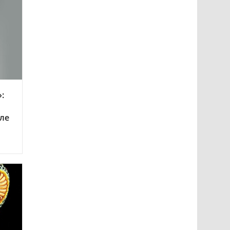
:
еле