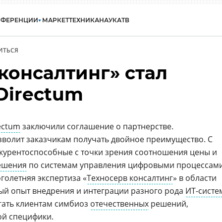
НФЕРЕНЦИИ
МАРКЕТ
ТЕХНИКА
НАУКА
ТВ
ИТЬСЯ
консалтинг» стал
Directum
ectum
заключили соглашение о партнерстве.
волит заказчикам получать двойное преимущество. С
курентоспособные с точки зрения соотношения цены и
ешения
по системам управления цифровыми процессам
оголетняя экспертиза «
Техносерв консалтинг
» в области
ый опыт внедрения и интеграции разного рода
ИТ-систе
гать клиентам симбиоз
отечественных
решений,
ой специфики.