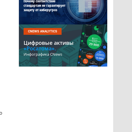
Почему соответствие
стандартам не гарантирует
защиту от киберугроз
CNEWS ANALYTICS
Цифровые активы
«Росатома».
Инфографика CNews
о