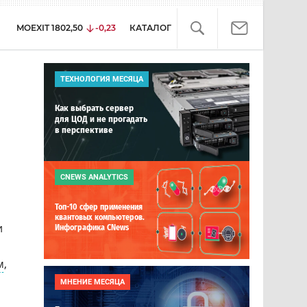
MOEXIT
1802,50
-0,23
КАТАЛОГ
ТЕХНОЛОГИЯ МЕСЯЦА
Как выбрать сервер
для ЦОД и не прогадать
в перспективе
CNEWS ANALYTICS
Топ-10 сфер применения
квантовых компьютеров.
и
Инфографика CNews
м
,
МНЕНИЕ МЕСЯЦА