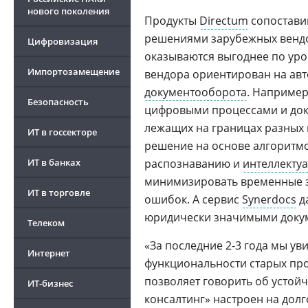
нового поколения
Продукты
Directum
сопостави
решениями зарубежных вендо
Цифровизация
оказываются выгоднее по уро
Импортозамещение
вендора ориентирован на авт
документооборота
. Наприме
Безопасность
цифровыми процессами и доку
лежащих на границах разных к
ИТ в госсекторе
решение на основе алгоритм
ИТ в банках
распознаванию и
интеллекту
минимизировать временные за
ИТ в торговле
ошибок. А сервис
Synerdocs
д
юридически значимыми доку
Телеком
«За последние 2-3 года мы ув
Интернет
функциональности старых про
позволяет говорить об устой
ИТ-бизнес
консалтинг» настроен на дол