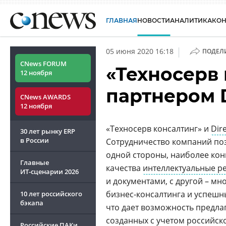
ГЛАВНАЯ
НОВОСТИ
АНАЛИТИКА
КО
|
05 июня 2020 16:18
ПОДЕЛ
CNews FORUM
«Техносерв 
12 ноября
партнером 
CNews AWARDS
12 ноября
«Техносерв консалтинг» и
Dir
30 лет рынку ERP
в России
Сотрудничество компаний поз
одной стороны, наиболее кон
Главные
качества
интеллектуальные р
ИТ-сценарии
2026
и документами, с другой – мн
бизнес-консалтинга и успешн
10 лет российского
бэкапа
что дает возможность предла
созданных с учетом российск
Российские ПАКи