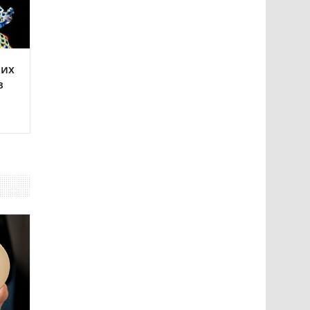
оих
в