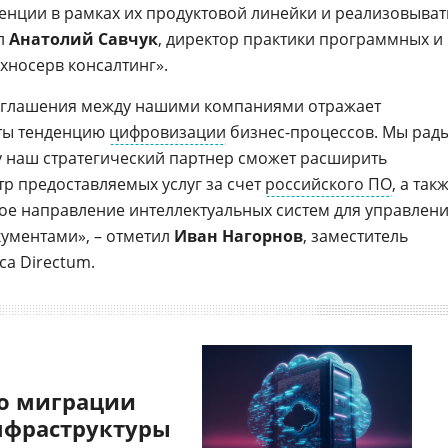
енции в рамках их продуктовой линейки и реализовыват
ал
Анатолий Савчук
, директор практики программных и
хносерв консалтинг».
оглашения между нашими компаниями отражает
ты тенденцию
цифровизации
бизнес-процессов. Мы рады
у наш стратегический партнер сможет расширить
тр предоставляемых услуг за счет
российского ПО
, а так
ое направление интеллектуальных систем для управлен
ументами», – отметил
Иван Нагорнов
, заместитель
са Directum.
о миграции
нфраструктуры