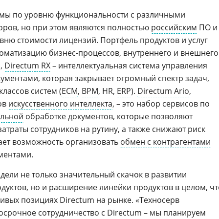
мы по уровню функциональности с различными
ров, но при этом являются полностью
российским
ПО и
вню стоимости лицензий. Портфель продуктов и услуг
оматизацию бизнес-процессов, внутреннего и внешнего
р,
Directum RX
– интеллектуальная система управления
ментами, которая закрывает огромный спектр задач,
лассов систем (
ECM
,
BPM
, HR,
ERP
).
Directum Ario
,
ов
искусственного интеллекта
, – это набор сервисов по
альной
обработке документов, которые позволяют
траты сотрудников на рутину, а также снижают риск
ает возможность организовать
обмен с контрагентами
ментами.
идели не только значительный скачок в развитии
дуктов, но и расширение линейки продуктов в целом, чт
чивых позициях Directum на рынке. «Техносерв
госрочное сотрудничество с Directum – мы планируем