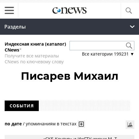
Разделы
Индексная книга (каталог)
CNews
*
Все категории
199231
▼
Получите все материалы
CNews по ключевому слову
Писарев Михаил
СОБЫТИЯ
по дате
/
упоминаниям в текстах
«СКБ Контур» и ИжГТУ имени М. Т.