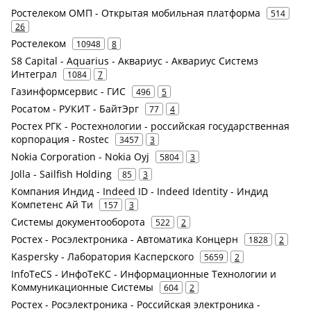
Ростелеком ОМП - Открытая мобильная платформа
514
26
Ростелеком
10948
8
S8 Capital - Aquarius - Аквариус - Аквариус Системз
Интеграл
1084
7
Газинформсервис - ГИС
496
5
Росатом - РУКИТ - БайтЭрг
77
4
Ростех РГК - Ростехнологии - российская государственная
корпорация - Rostec
3457
3
Nokia Corporation - Nokia Oyj
5804
3
Jolla - Sailfish Holding
85
3
Компания Индид - Indeed ID - Indeed Identity - Индид
Компетенс Ай Ти
157
3
Системы документооборота
522
2
Ростех - Росэлектроника - Автоматика Концерн
1828
2
Kaspersky - Лаборатория Касперского
5659
2
InfoTeCS - ИнфоТеКС - Информационные Технологии и
Коммуникационные Системы
604
2
Ростех - Росэлектроника - Российская электроника -