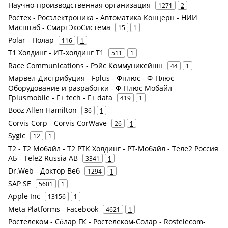
Научно-производственная организация
1271
2
Ростех - Росэлектроника - Автоматика Концерн - НИИ
Масштаб - СмартЭкоСистема
15
1
Polar - Полар
116
1
Т1 Холдинг - ИТ-холдинг Т1
511
1
Race Communications - Рэйс Коммуникейшн
44
1
Марвел-Дистрибуция - Fplus - Фплюс - Ф-Плюс
Оборудование и разработки - Ф-Плюс Мобайл -
Fplusmobile - F+ tech - F+ data
419
1
Booz Allen Hamilton
36
1
Corvis Corp - Corvis CorWave
26
1
Sygic
12
1
Т2 - Т2 Мобайл - Т2 РТК Холдинг - РТ-Мобайл - Теле2 Россия
АБ - Tele2 Russia AB
3341
1
Dr.Web - Доктор Веб
1294
1
SAP SE
5601
1
Apple Inc
13156
1
Meta Platforms - Facebook
4621
1
Ростелеком - Сόлар ГК - Ростелеком-Солар - Rostelecom-