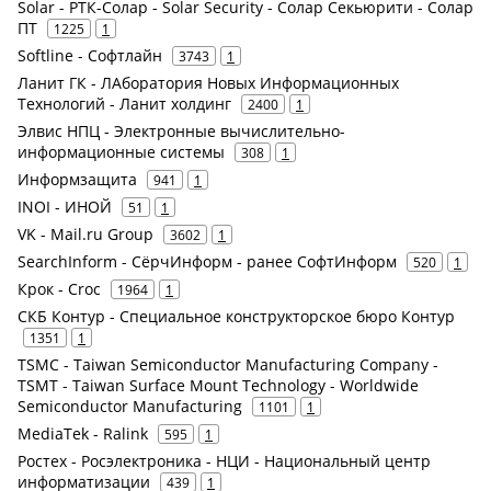
Solar - РТК-Солар - Solar Security - Солар Секьюрити - Солар
ПТ
1225
1
Softline - Софтлайн
3743
1
Ланит ГК - ЛАборатория Новых Информационных
Технологий - Ланит холдинг
2400
1
Элвис НПЦ - Электронные вычислительно-
информационные системы
308
1
Информзащита
941
1
INOI - ИНОЙ
51
1
VK - Mail.ru Group
3602
1
SearchInform - СёрчИнформ - ранее СофтИнформ
520
1
Крок - Croc
1964
1
СКБ Контур - Специальное конструкторское бюро Контур
1351
1
TSMC - Taiwan Semiconductor Manufacturing Company -
TSMT - Taiwan Surface Mount Technology - Worldwide
Semiconductor Manufacturing
1101
1
MediaTek - Ralink
595
1
Ростех - Росэлектроника - НЦИ - Национальный центр
информатизации
439
1