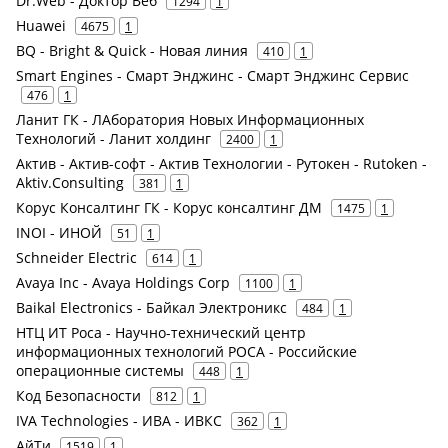
Dr.Web - Доктор Веб
1294
1
Huawei
4675
1
BQ - Bright & Quick - Новая линия
410
1
Smart Engines - Смарт Энджинс - Смарт Энджинс Сервис
476
1
Ланит ГК - ЛАборатория Новых Информационных
Технологий - Ланит холдинг
2400
1
Актив - Актив-софт - Актив Технологии - Рутокен - Rutoken -
Aktiv.Consulting
381
1
Корус Консалтинг ГК - Корус консалтинг ДМ
1475
1
INOI - ИНОЙ
51
1
Schneider Electric
614
1
Avaya Inc - Avaya Holdings Corp
1100
1
Baikal Electronics - Байкал Электроникс
484
1
НТЦ ИТ Роса - Научно-технический центр
информационных технологий РОСА - Российские
операционные системы
448
1
Код Безопасности
812
1
IVA Technologies - ИВА - ИВКС
362
1
АйТи
1519
1