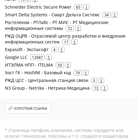
Schneider Electric Secure Power
65
1
Smart Delta Systems - Смарт Дельта Системс
34
1
Ростелеком - РТЛабс - РТ МИС - РТ Медицинские
информационные системы
72
1
РЖД ОЦРВ - Отраслевой центр разработки и внедрения
информационных систем
17
1
Expasoft - Экспасофт
4
1
Google LLC
12687
1
ИТЭЛМА НПП - ITELMA
50
1
Хост ГК - HostVM - Базовый код
79
1
РЖД ЦСС - Центральная станция связи
3
1
N3 Group - Netrika - Нетрика Медицина
72
1
КОРОТКАЯ ССЫЛКА
* Страница-профиль компании, системы (продукта или
услуги), технологии, персоны и т.п. создается редактором