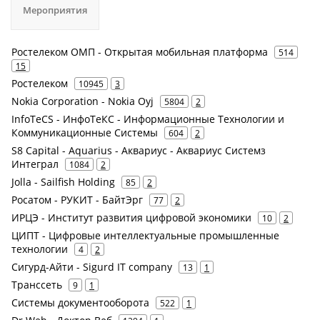
Мероприятия
Ростелеком ОМП - Открытая мобильная платформа
514
15
Ростелеком
10945
3
Nokia Corporation - Nokia Oyj
5804
2
InfoTeCS - ИнфоТеКС - Информационные Технологии и
Коммуникационные Системы
604
2
S8 Capital - Aquarius - Аквариус - Аквариус Системз
Интеграл
1084
2
Jolla - Sailfish Holding
85
2
Росатом - РУКИТ - БайтЭрг
77
2
ИРЦЭ - Институт развития цифровой экономики
10
2
ЦИПТ - Цифровые интеллектуальные промышленные
технологии
4
2
Сигурд-Айти - Sigurd IT company
13
1
Транссеть
9
1
Системы документооборота
522
1