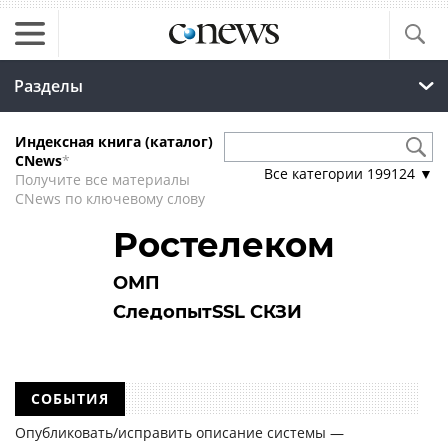
Разделы
Индексная книга (каталог)
CNews
*
Все категории
199124
▼
Получите все материалы
CNews по ключевому слову
Ростелеком
ОМП
СледопытSSL СКЗИ
СОБЫТИЯ
Опубликовать/исправить описание системы —