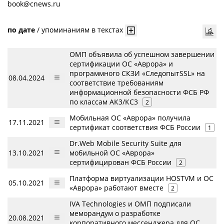
book@cnews.ru
по дате
/
упоминаниям в текстах
ОМП объявила об успешном завершении
сертификации ОС «Аврора» и
программного СКЗИ «СледопытSSL» на
08.04.2024
соответствие требованиям
информационной безопасности ФСБ РФ
по классам АК3/КС3
2
Мобильная ОС «Аврора» получила
17.11.2021
сертификат соответствия ФСБ России
1
Dr.Web Mobile Security Suite для
13.10.2021
мобильной ОС «Аврора»
сертифицирован ФСБ России
2
Платформа виртуализации HOSTVM и ОС
05.10.2021
«Аврора» работают вместе
2
IVA Technologies и ОМП подписали
меморандум о разработке
20.08.2021
корпоративного мессенджера для ОС