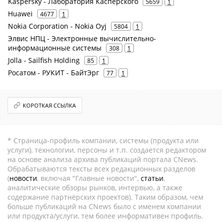
Kaspersky - Лаборатория Касперского
5659
1
Huawei
4677
1
Nokia Corporation - Nokia Oyj
5804
1
Элвис НПЦ - Электронные вычислительно-
информационные системы
308
1
Jolla - Sailfish Holding
85
1
Росатом - РУКИТ - БайтЭрг
77
1
КОРОТКАЯ ССЫЛКА
* Страница-профиль компании, системы (продукта или
услуги), технологии, персоны и т.п. создается редактором
на основе анализа архива публикаций портала CNews.
Обрабатываются тексты всех редакционных разделов
(
новости
, включая "Главные новости",
статьи
,
аналитические обзоры рынков, интервью, а также
содержание партнёрских проектов). Таким образом, чем
больше публикаций на CNews было с именем компании
или продукта/услуги, тем более информативен профиль.