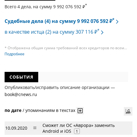
*
Всего 4 дела, на cумму 9 992 076 592 ₽
*
Судебные дела (4) на сумму 9 992 076 592 ₽
*
в качестве истца (2) на сумму 307 116 ₽
* Отображена общая сумма требований всех кредиторов по всем
судебным делам, в рамках которых компания подавала требования
Подробнее
к своим должникам — организациям. При этом, общая сумма
требований всех кредиторов по делу о банкротстве не тождественна
сумме требования одного конкретного кредитора, кредиторов
в одном таком деле может быть несколько десятков, а размеры сумм
СОБЫТИЯ
требований одних могут быть больше или меньше размеров
требований других кредиторов.
Опубликовать/исправить описание организации —
book@cnews.ru
по дате
/
упоминаниям в текстах
Сможет ли ОС «Аврора» заменить
10.09.2020
Android и iOS
1