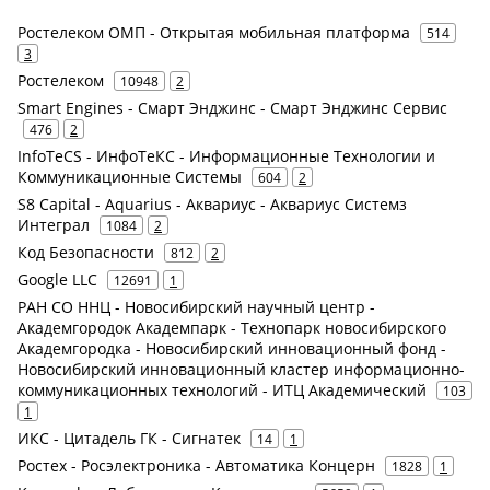
Ростелеком ОМП - Открытая мобильная платформа
514
3
Ростелеком
10948
2
Smart Engines - Смарт Энджинс - Смарт Энджинс Сервис
476
2
InfoTeCS - ИнфоТеКС - Информационные Технологии и
Коммуникационные Системы
604
2
S8 Capital - Aquarius - Аквариус - Аквариус Системз
Интеграл
1084
2
Код Безопасности
812
2
Google LLC
12691
1
РАН СО ННЦ - Новосибирский научный центр -
Академгородок Академпарк - Технопарк новосибирского
Академгородка - Новосибирский инновационный фонд -
Новосибирский инновационный кластер информационно-
коммуникационных технологий - ИТЦ Академический
103
1
ИКС - Цитадель ГК - Сигнатек
14
1
Ростех - Росэлектроника - Автоматика Концерн
1828
1