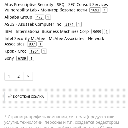
Atos Prescriptive Security - SEQ - SEC Consult Services -
Vulnerability Lab - Монитор безопасности
1693
1
Alibaba Group
473
1
ASUS - AsusTek Computer Inc
2174
1
IBM - International Business Machines Corp
9699
1
Intel Security McAfee - McAfee Associates - Network
Associates
837
1
Крок - Croc
1964
1
Sony
6739
1
1
2
>
КОРОТКАЯ ССЫЛКА
* Страница-профиль компании, системы (продукта или
услуги), технологии, персоны и т.п. создается редактором
на основе анализа архива публикаций портала CNews.