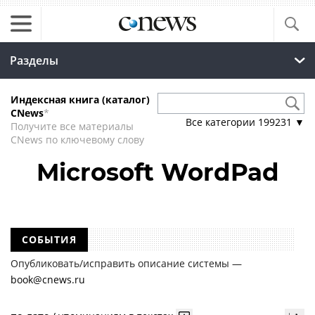
Разделы
Индексная книга (каталог)
CNews
*
Все категории
199231
▼
Получите все материалы
CNews по ключевому слову
Microsoft WordPad
СОБЫТИЯ
Опубликовать/исправить описание системы —
book@cnews.ru