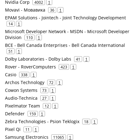
Nvidia Corp
4002
1
Movavi - Мовавика
36
1
EPAM Solutions - Jointech - Joint Technology Development
14
1
Microsoft Developer Network - MSDN - Microsoft Developer
Division
110
1
BCE - Bell Canada Enterprises - Bell Canada International
51
1
Dolby Laboratories - Dolby Labs
41
1
Rover - RoverComputers
423
1
Casio
338
1
Archos Technology
72
1
Cowon Systems
73
1
Audio-Technica
27
1
Pixelmator Team
12
1
Defender
159
1
Zebra Technologies - Psion Teklogix
18
1
Pixel Qi
11
1
Samsung Electronics
11065
1