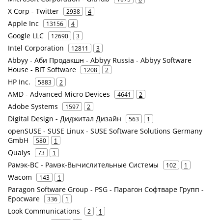
X Corp - Twitter
2938
4
Apple Inc
13156
4
Google LLC
12690
3
Intel Corporation
12811
3
Abbyy - Аби Продакшн - Abbyy Russia - Abbyy Software
House - BIT Software
1208
2
HP Inc.
5883
2
AMD - Advanced Micro Devices
4641
2
Adobe Systems
1597
2
Digital Design - Диджитал Дизайн
563
1
openSUSE - SUSE Linux - SUSE Software Solutions Germany
GmbH
580
1
Qualys
73
1
Рамэк-ВС - Рамэк-Вычислительные Системы
102
1
Wacom
143
1
Paragon Software Group - PSG - Парагон Софтваре Групп -
Epocware
336
1
Look Communications
2
1