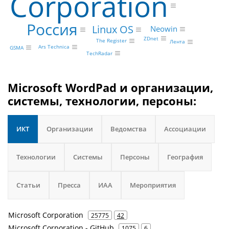
Corporation
Россия
Linux OS
Neowin
ZDnet
The Register
Лента
Ars Technica
GSMA
TechRadar
Microsoft WordPad и организации,
системы, технологии, персоны:
ИКТ
Организации
Ведомства
Ассоциации
Технологии
Системы
Персоны
География
Статьи
Пресса
ИАА
Мероприятия
Microsoft Corporation
25775
42
Microsoft Corporation - GitHub
1075
6