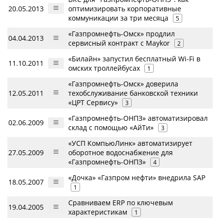
20.05.2013
оптимизировать корпоративные
коммуникации за три месяца
5
«Газпромнефть-Омск» продлил
04.04.2013
сервисный контракт с Maykor
2
«Билайн» запустил бесплатный Wi-Fi в
11.10.2011
омских троллейбусах
1
«Газпромнефть-Омск» доверила
12.05.2011
техобслуживание банковской техники
«ЦРТ Сервису»
3
«Газпромнефть-ОНПЗ» автоматизировал
02.06.2009
склад с помощью «АйТи»
3
«УСП КомпьюЛинк» автоматизирует
27.05.2009
оборотное водоснабжение для
«Газпромнефть-ОНПЗ»
4
«Дочка» «Газпром нефти» внедрила SAP
18.05.2007
1
Сравниваем ERP по ключевым
19.04.2005
характеристикам
1