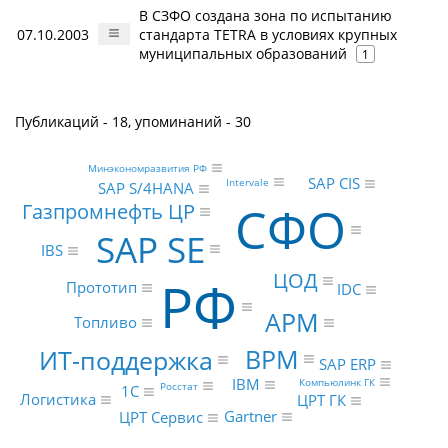
В СЗФО создана зона по испытанию
07.10.2003
стандарта TETRA в условиях крупных
муниципальных образований
1
Публикаций - 18, упоминаний - 30
Минэкономразвития РФ
SAP CIS
Intervale
SAP S/4HANA
СФО
Газпромнефть ЦР
SAP SE
IBS
ЦОД
РФ
Прототип
IDC
АРМ
Топливо
BPM
ИТ-поддержка
SAP ERP
IBM
Компьюлинк ГК
Росстат
1С
Логистика
ЦРТ ГК
Gartner
ЦРТ Сервис