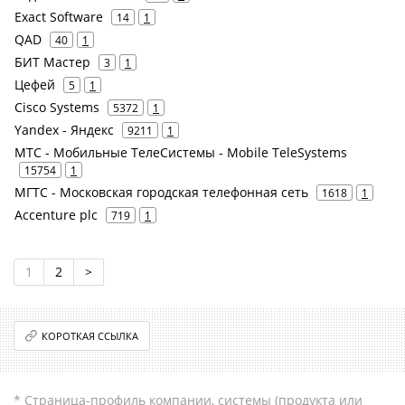
Exact Software
14
1
QAD
40
1
БИТ Мастер
3
1
Цефей
5
1
Cisco Systems
5372
1
Yandex - Яндекс
9211
1
МТС - Мобильные ТелеСистемы - Mobile TeleSystems
15754
1
МГТС - Московская городская телефонная сеть
1618
1
Accenture plc
719
1
1
2
>
КОРОТКАЯ ССЫЛКА
* Страница-профиль компании, системы (продукта или