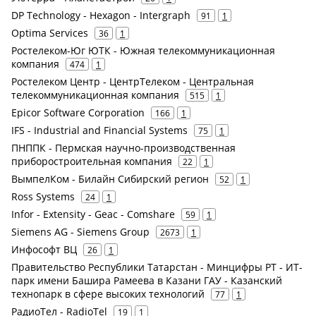
DP Technology - Hexagon - Intergraph
91
1
Optima Services
36
1
Ростелеком-Юг ЮТК - Южная телекоммуникационная
компания
474
1
Ростелеком Центр - ЦентрТелеком - Центральная
телекоммуникационная компания
515
1
Epicor Software Corporation
166
1
IFS - Industrial and Financial Systems
75
1
ПНППК - Пермская научно-производственная
приборостроительная компания
22
1
ВымпелКом - Билайн Сибирский регион
52
1
Ross Systems
24
1
Infor - Extensity - Geac - Comshare
59
1
Siemens AG - Siemens Group
2673
1
Инфософт ВЦ
26
1
Правительство Республики Татарстан - Минцифры РТ - ИТ-
парк имени Башира Рамеева в Казани ГАУ - Казанский
технопарк в сфере высоких технологий
77
1
РадиоТел - RadioTel
19
1