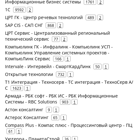
Информационные бизнес системы
1761
2
1С
9592
2
ЦРТ ГК - Центр речевых технологий
489
2
SAP CIS - САП СНГ
868
2
ЦРТ Сервис - Централизованный региональный
технический сервис
77
2
Компьюлинк ГК - Инфралинк - Компьюлинк УСП -
Компьюлинк Управление системных проектов -
КомпьюЛинк Сервис
166
1
Intervale - Интервейл - СмартКардЛинк
50
1
Открытые технологии
732
1
Т1 Интеграция - Техносерв - ТС интеграция - ТехноСерв А/
С
1623
1
Армада - РБК софт - РБК ИС - РБК Информационные
Системы - RBC Solutions
903
1
Астон консалтинг
9
1
Астерос Консалтинг
65
1
Compass Plus - Компас плюс - Процессинговый центр - ПЦ
61
1
Уютерра - ПланетаСтрой
26
1