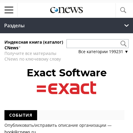
Разделы
Индексная книга (каталог)
CNews
*
Все категории
199231
▼
Получите все материалы
CNews по ключевому слову
Exact Software
СОБЫТИЯ
Опубликовать/исправить описание организации —
book@cnews.ru