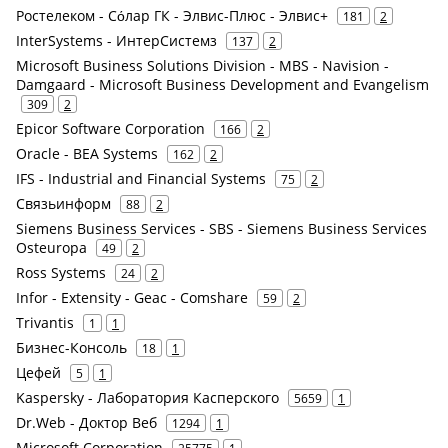
Ростелеком - Сόлар ГК - Элвис-Плюс - Элвис+
181
2
InterSystems - ИнтерСистемз
137
2
Microsoft Business Solutions Division - MBS - Navision -
Damgaard - Microsoft Business Development and Evangelism
309
2
Epicor Software Corporation
166
2
Oracle - BEA Systems
162
2
IFS - Industrial and Financial Systems
75
2
Связьинформ
88
2
Siemens Business Services - SBS - Siemens Business Services
Osteuropa
49
2
Ross Systems
24
2
Infor - Extensity - Geac - Comshare
59
2
Trivantis
1
1
Бизнес-Консоль
18
1
Цефей
5
1
Kaspersky - Лаборатория Касперского
5659
1
Dr.Web - Доктор Веб
1294
1
Microsoft Corporation
25775
1