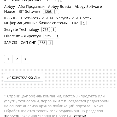
Abbyy - Аби Продакшн - Abbyy Russia - Abbyy Software
House - BIT Software
1208
1
IBS - IBS IT Services - ИБС ИТ Услуги - ИБС Софт -
Информационные бизнес системы
1761
1
Seagate Technology
766
1
Directum - Директум
1268
1
SAP CIS - САП СНГ
868
1
1
2
>
КОРОТКАЯ ССЫЛКА
* Страница-профиль компании, системы (продукта или
услуги), технологии, персоны и т.п. создается редактором
на основе анализа архива публикаций портала CNews.
Обрабатываются тексты всех редакционных разделов
(
новости
, включая "Главные новости",
статьи
,