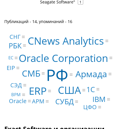
Seagate Software"
1
Публикаций - 14, упоминаний - 16
СНГ
CNews Analytics
РБК
Oracle Corporation
ЕС
EIP
РФ
СМБ
Армада
СЭД
США
ERP
1С
BPM
IBM
СУБД
Oracle
АРМ
ЦФО
Exact Software и организации,