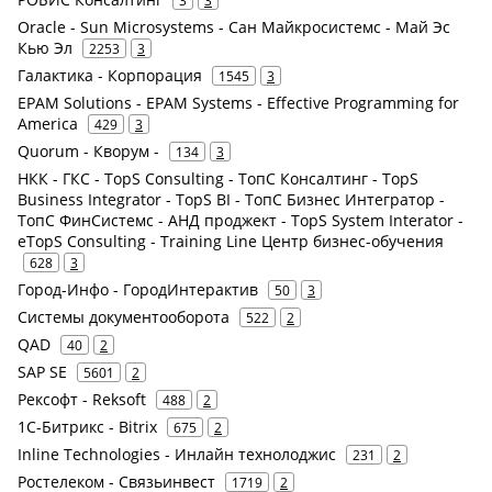
Oracle - Sun Microsystems - Сан Майкросистемс - Май Эс
Кью Эл
2253
3
Галактика - Корпорация
1545
3
EPAM Solutions - EPAM Systems - Effective Programming for
America
429
3
Quorum - Кворум -
134
3
НКК - ГКС - TopS Consulting - ТопС Консалтинг - TopS
Business Integrator - TopS BI - ТопС Бизнес Интегратор -
ТопС ФинСистемс - АНД проджект - TopS System Interator -
eTopS Consulting - Training Line Центр бизнес-обучения
628
3
Город-Инфо - ГородИнтерактив
50
3
Системы документооборота
522
2
QAD
40
2
SAP SE
5601
2
Рексофт - Reksoft
488
2
1С-Битрикс - Bitrix
675
2
Inline Technologies - Инлайн технолоджис
231
2
Ростелеком - Связьинвест
1719
2